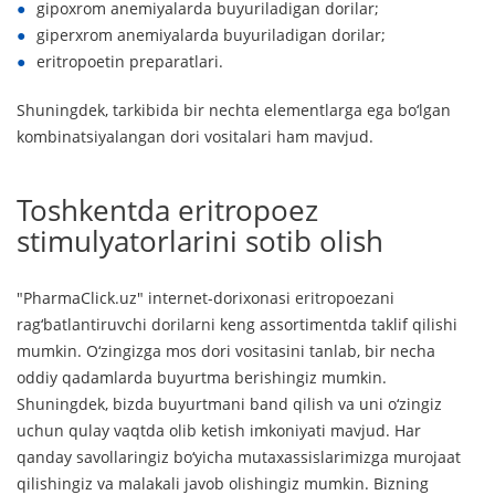
gipoxrom anemiyalarda buyuriladigan dorilar;
giperxrom anemiyalarda buyuriladigan dorilar;
eritropoetin preparatlari.
Shuningdek, tarkibida bir nechta elementlarga ega bo‘lgan
kombinatsiyalangan dori vositalari ham mavjud.
Toshkentda eritropoez
stimulyatorlarini sotib olish
"PharmaClick.uz" internet-dorixonasi eritropoezani
rag‘batlantiruvchi dorilarni keng assortimentda taklif qilishi
mumkin. O‘zingizga mos dori vositasini tanlab, bir necha
oddiy qadamlarda buyurtma berishingiz mumkin.
Shuningdek, bizda buyurtmani band qilish va uni o‘zingiz
uchun qulay vaqtda olib ketish imkoniyati mavjud. Har
qanday savollaringiz bo‘yicha mutaxassislarimizga murojaat
qilishingiz va malakali javob olishingiz mumkin. Bizning