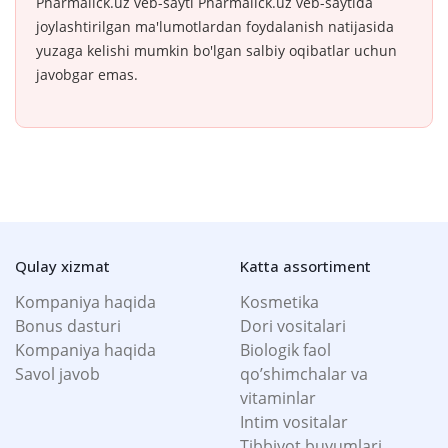
Pharmalick.uz veb-sayti Pharmalick.uz veb-saytida
joylashtirilgan ma'lumotlardan foydalanish natijasida
yuzaga kelishi mumkin bo'lgan salbiy oqibatlar uchun
javobgar emas.
Qulay xizmat
Katta assortiment
Kompaniya haqida
Kosmetika
Bonus dasturi
Dori vositalari
Kompaniya haqida
Biologik faol
Savol javob
qo’shimchalar va
vitaminlar
Intim vositalar
Tibbiyot buyumlari