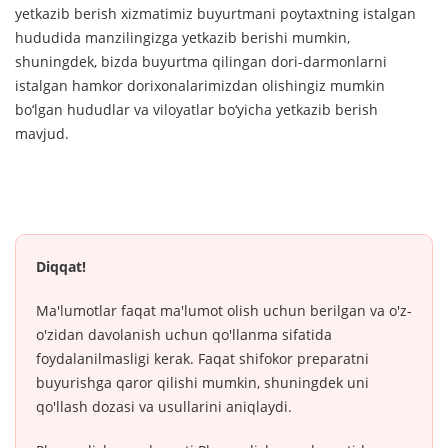
yetkazib berish xizmatimiz buyurtmani poytaxtning istalgan
hududida manzilingizga yetkazib berishi mumkin,
shuningdek, bizda buyurtma qilingan dori-darmonlarni
istalgan hamkor dorixonalarimizdan olishingiz mumkin
bo‘lgan hududlar va viloyatlar bo‘yicha yetkazib berish
mavjud.
Diqqat!
Ma'lumotlar faqat ma'lumot olish uchun berilgan va o'z-
o'zidan davolanish uchun qo'llanma sifatida
foydalanilmasligi kerak. Faqat shifokor preparatni
buyurishga qaror qilishi mumkin, shuningdek uni
qo'llash dozasi va usullarini aniqlaydi.