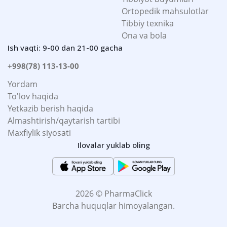
Ortopedik mahsulotlar
Tibbiy texnika
Ona va bola
Ish vaqti: 9-00 dan 21-00 gacha
+998(78) 113-13-00
Yordam
To'lov haqida
Yetkazib berish haqida
Almashtirish/qaytarish tartibi
Maxfiylik siyosati
Ilovalar yuklab oling
2026 © PharmaClick
Barcha huquqlar himoyalangan.