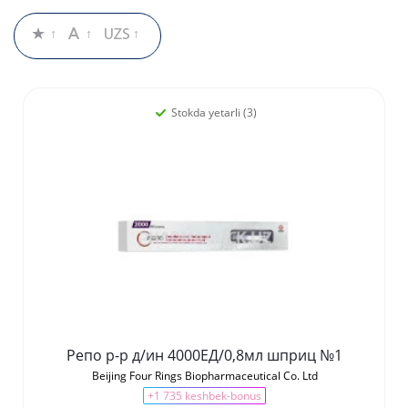
Stokda yetarli (3)
Репо р-р д/ин 4000ЕД/0,8мл шприц №1
Beijing Four Rings Biopharmaceutical Co. Ltd
+1 735 keshbek-bonus