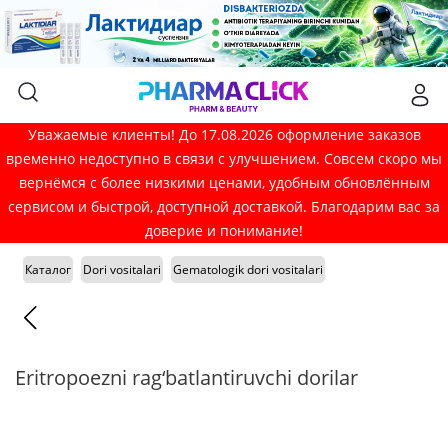
Уважаемые клиенты! До 17.08.2026 оформление заказов
временно недоступно в связи с улучшением. Совсем скоро мы
вернёмся с более низкими ценами, удобным обновлённым
сервисом и быстрой, доступной доставкой. Благодарим вас за
доверие и понимание!
Каталог
Dori vositalari
Gematologik dori vositalari
Eritropoezni rag‘batlantiruvchi dorilar