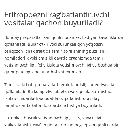
Eritropoezni rag‘batlantiruvchi
vositalar qachon buyuriladi?
Bunday preparatlar kamqonlik bilan kechadigan kasalliklarda
qo‘llaniladi. Bular o‘tkir yoki surunkali qon yo‘qotish,
oshqozon-ichak traktida temir so‘rilishining buzilishi,
homiladorlik yoki emizikli davrda organizmda temir
yetishmovchiligi, foliy kislota yetishmovchiligi va boshqa bir
qator patologik holatlar bo‘lishi mumkin.
Temir va kobalt preparatlari temir tanqisligi anemiyasida
qo‘llaniladi. Bu kompleks tabletka va kapsula ko‘rinishida
ishlab chiqariladi va odatda ovqatlanish orasidagi
tanaffuslarda katta dozalarda ichishga buyuriladi.
Surunkali buyrak yetishmovchiligi, OITS, suyak iligi
shikastlanishi, xavfli o‘simtalar bilan bog‘liq kamqonliklarda