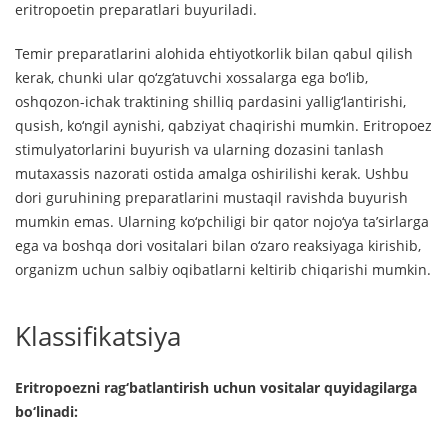
eritropoetin preparatlari buyuriladi.
Temir preparatlarini alohida ehtiyotkorlik bilan qabul qilish
kerak, chunki ular qo‘zg‘atuvchi xossalarga ega bo‘lib,
oshqozon-ichak traktining shilliq pardasini yallig‘lantirishi,
qusish, ko‘ngil aynishi, qabziyat chaqirishi mumkin. Eritropoez
stimulyatorlarini buyurish va ularning dozasini tanlash
mutaxassis nazorati ostida amalga oshirilishi kerak. Ushbu
dori guruhining preparatlarini mustaqil ravishda buyurish
mumkin emas. Ularning ko‘pchiligi bir qator nojo‘ya ta’sirlarga
ega va boshqa dori vositalari bilan o‘zaro reaksiyaga kirishib,
organizm uchun salbiy oqibatlarni keltirib chiqarishi mumkin.
Klassifikatsiya
Eritropoezni rag‘batlantirish uchun vositalar quyidagilarga
bo‘linadi: