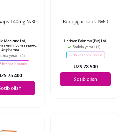
l kaps.140mg №30
Bondjigar kaps. №60
ld Medicine Ltd,
Herbion Pakistan (Pvt) Ltd.
итания произведено:
Stokda yetarli (1)
Unipharma
+785 keshbek-bonus
tokda yetarli (2)
7 keshbek-bonus
UZS 78 500
UZS 75 400
Sotib olish
Sotib olish