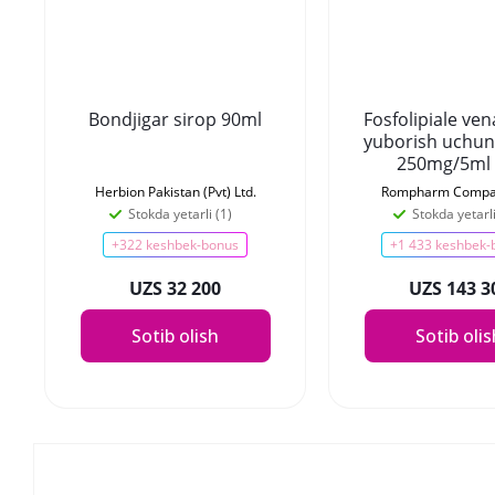
Bondjigar sirop 90ml
Fosfolipiale ven
yuborish uchun
250mg/5ml
Herbion Pakistan (Pvt) Ltd.
Rompharm Compa
Stokda yetarli (1)
Stokda yetarli
+322 keshbek-bonus
+1 433 keshbek-
UZS 32 200
UZS 143 3
Sotib olish
Sotib oli