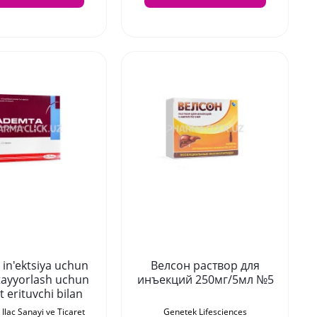
in'ektsiya uchun
Велсон раствор для
tayyorlash uchun
инъекций 250мг/5мл №5
zat erituvchi bilan
ada 400 mg №5
 Ilac Sanayi ve Ticaret
Genetek Lifesciences