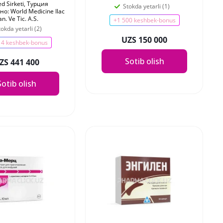
ed Sirketi, Турция
Stokda yetarli (1)
о: World Medicine Ilac
an. Ve Tic. A.S.
+1 500 keshbek-bonus
tokda yetarli (2)
UZS 150 000
14 keshbek-bonus
Sotib olish
ZS 441 400
Sotib olish