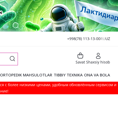
+998(78) 113-13-00
RU
UZ
Savat
Shaxsiy hisob
ORTOPEDIK MAHSULOTLAR
TIBBIY TEXNIKA
ONA VA BOLA
мся с более низкими ценами, удобным обновлённым сервисом и
ание!