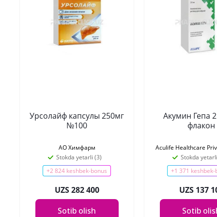
Урсолайф капсулы 250мг
Акумин Гепа 2
№100
флакон
АО Химфарм
Aculife Healthcare Pri
Stokda yetarli (3)
Stokda yetarli
+2 824 keshbek-bonus
+1 371 keshbek-
UZS 282 400
UZS 137 1
Sotib olish
Sotib oli