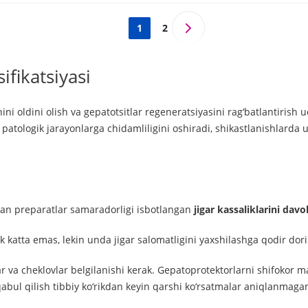
1
2
ifikatsiyasi
i oldini olish va gepatotsitlar regeneratsiyasini rag‘batlantirish u
ing patologik jarayonlarga chidamliligini oshiradi, shikastlanishlarda
digan preparatlar samaradorligi isbotlangan
jigar kassaliklarini davo
 katta emas, lekin unda jigar salomatligini yaxshilashga qodir dori
ar va cheklovlar belgilanishi kerak. Gepatoprotektorlarni shifokor m
bul qilish tibbiy ko‘rikdan keyin qarshi ko‘rsatmalar aniqlanmagan