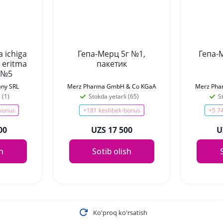
a ichiga
Гепа-Мерц 5г №1,
Гепа-
 eritma
пакетик
 №5
ny SRL
Merz Pharma GmbH & Co KGaA
Merz Pha
 (1)
Stokda yetarli (65)
S
bonus
+181 keshbek-bonus
+5 7
00
UZS 17 500
U
sh
Sotib olish
Ko'proq ko'rsatish