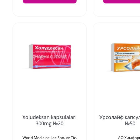
Xoludeksan kapsulalari
Урсолайф капсу
300mg №20
№50
World Medicine Ilac San. ve Tic.
АО Химфар