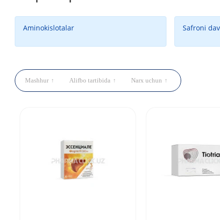
Aminokislotalar
Safroni da
Mashhur
Alifbo tartibida
Narx uchun