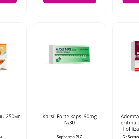
лы 250мг
Karsil Forte kaps. 90mg
Ademta 
№30
eritma 
liofili
majmu
м
Sopharma PLC
Dr Sertus