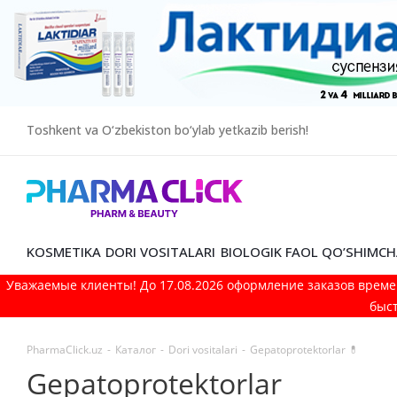
Toshkent va O‘zbekiston bo‘ylab yetkazib berish!
KOSMETIKA
DORI VOSITALARI
BIOLOGIK FAOL QO’SHIMCH
Уважаемые клиенты! До 17.08.2026 оформление заказов време
быст
PharmaClick.uz
-
Каталог
-
Dori vositalari
-
Gepatoprotektorlar 💊
Gepatoprotektorlar