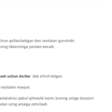
chun qo‘llaniladigan dori vositalari guruhidir.
 uning tiklanishiga yordam beradi.
lash uchun dorilar
deb e’tirof etilgan.
 vositalari mavjud.
aslahatisiz qabul qilmaslik lozim, buning ustiga dozasini
dan so‘ng amalga oshiriladi.