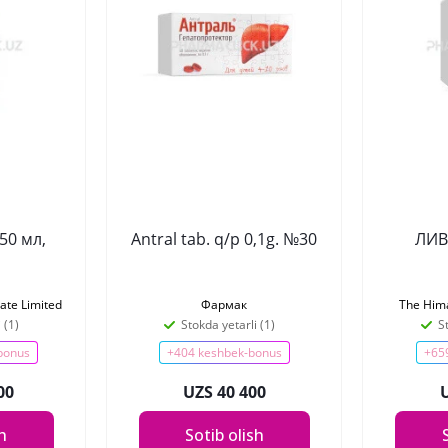
50 мл,
Antral tab. q/p 0,1g. №30
ЛИВ
vate Limited
Фармак
The Him
 (1)
Stokda yetarli (1)
S
bonus
+404 keshbek-bonus
+65
00
UZS 40 400
sh
Sotib olish