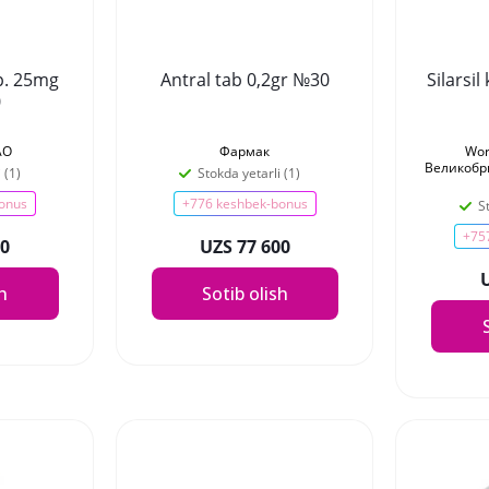
p. 25mg
Antral tab 0,2gr №30
Silarsi
0
АО
Фармак
Wor
Великобр
 (1)
Stokda yetarli (1)
onus
+776 keshbek-bonus
S
+75
00
UZS 77 600
sh
Sotib olish