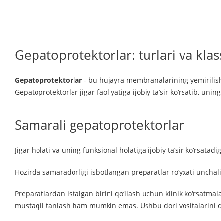
Gepatoprotektorlar: turlari va klass
Gepatoprotektorlar
- bu hujayra membranalarining yemirilishin
Gepatoprotektorlar jigar faoliyatiga ijobiy ta’sir ko‘rsatib, un
Samarali gepatoprotektorlar
Jigar holati va uning funksional holatiga ijobiy ta’sir ko‘rsata
Hozirda samaradorligi isbotlangan preparatlar ro‘yxati unchalik
Preparatlardan istalgan birini qo‘llash uchun klinik ko‘rsatmal
mustaqil tanlash ham mumkin emas. Ushbu dori vositalarini qa