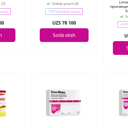
Limit
 (3)
Stokda yetarli (4)
произведен
S
bonus
+797 keshbek-bonus
S
00
UZS 78 100
+4 4
sh
Sotib olish
U