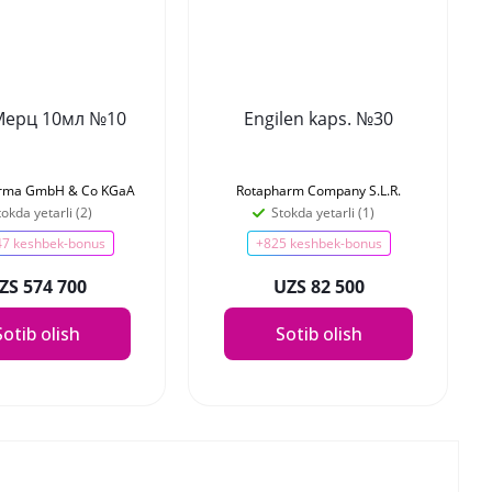
Мерц 10мл №10
Engilen kaps. №30
rma GmbH & Co KGaA
Rotapharm Company S.L.R.
tokda yetarli (2)
Stokda yetarli (1)
47 keshbek-bonus
+825 keshbek-bonus
ZS 574 700
UZS 82 500
Sotib olish
Sotib olish