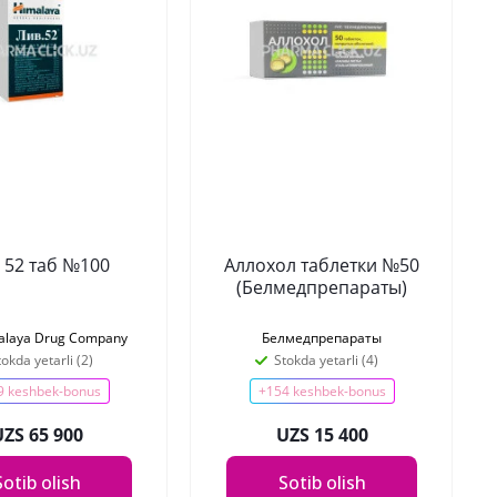
 52 таб №100
Аллохол таблетки №50
(Белмедпрепараты)
alaya Drug Company
Белмедпрепараты
tokda yetarli (2)
Stokda yetarli (4)
9 keshbek-bonus
+154 keshbek-bonus
UZS 65 900
UZS 15 400
Sotib olish
Sotib olish