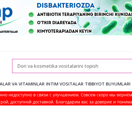
ALAR VA VITAMINLAR
INTIM VOSITALAR
TIBBIYOT BUYUMLARI
нно недоступно в связи с улучшением. Совсем скоро мы вернё
рой, доступной доставкой. Благодарим вас за доверие и поним