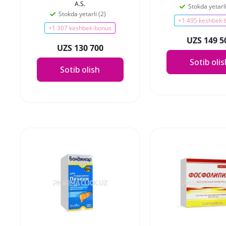
A.S.
Stokda yetarli
Stokda yetarli (2)
+1 495 keshbek-
+1 307 keshbek-bonus
UZS 149 5
UZS 130 700
Sotib oli
Sotib olish