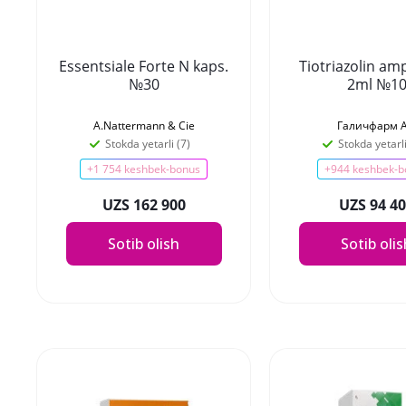
Essentsiale Forte N kaps.
Tiotriazolin am
№30
2ml №1
A.Nattermann & Cie
Галичфарм 
Stokda yetarli (7)
Stokda yetarli
+1 754 keshbek-bonus
+944 keshbek-b
UZS 162 900
UZS 94 4
Sotib olish
Sotib oli