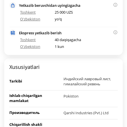
Yetkazib beruvchidan uyingizgacha
Toshkent
25 000 UZS
O'zbekiston
yo'q
Ekspress yetkazib berish
Toshkent
40 daqiqagacha
O'zbekiston
1 kun
Xususiyatlari
Индийский лавровый лист,
Tarkibi
гималайский ревень
Ishlab chiqarilgan
Pokiston
mamlakat
Производитель
Qarshi Industries (Pvt.) Ltd
Chiqarillish shakli