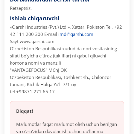
Retseptsiz.
Ishlab chiqaruvchi
«Qarshi Industries (Pvt.) Ltd.», Xattar, Pokiston
Tel. +92
42 111 200 300
E-mail
imd@qarshi.com
Sayt www.qarshi.com
O‘zbekiston Respublikasi xududida dori vositasining
sifati bo‘yicha e'tiroz (takliflar) ni qabul qiluvchi
korxona nomi va manzili
"VANTAGEFOCUS" MChJ QK
O‘zbekiston Respublikasi, Toshkent sh., Chilonzor
tumani, Kichik Halqa Yo‘li 7/1 uy
tel +99871 271 65 17
Diqqat!
Ma'lumotlar faqat ma'lumot olish uchun berilgan
va o'z-o'zidan davolanish uchun qo'llanma