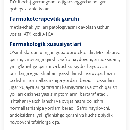
Ta'rifi och-jigarrangdan to jigarranggacha bo‘lgan
qobiqsiz tabletkalar.
Farmakoterapevtik guruhi
me'da-ichak yo‘llari patologiyasini davolash uchun
vosita.
ATX kodi A16A
Farmakologik xususiyatlari
O‘simliklardan olingan gepatoprotektordir. Mikroblarga
qarshi, viruslarga qarshi, safro haydovchi, antioksidant,
yallig‘lanishga qarshi va kuchsiz siydik haydovchi
ta'sirlarga ega. Ishtahani yaxshilanishi va ovqat hazm
bo‘lishni normallashishiga yordam beradi.
Toksinlarni
jigar xujayralariga ta'sirini kamaytiradi va o‘t chiqarish
yo‘llari diskineziyasi simptomlarini bartaraf etadi.
Ishtahani yaxshilanishi va ovqat hazm bo‘lishni
normallashishiga yordam beradi. Safro haydovchi,
antioksidant, yallig‘lanishga qarshi va kuchsiz siydik
haydovchi ta'sirlarga ega.