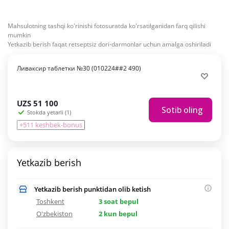
Mahsulotning tashqi ko'rinishi fotosuratda ko'rsatilganidan farq qilishi
mumkin
Yetkazib berish faqat retseptsiz dori-darmonlar uchun amalga oshiriladi
Ливаксир таблетки №30 (010224##2 490)
UZS
51 100
Sotib oling
Stokda yetarli (1)
+511 keshbek-bonus
Yetkazib berish
Yetkazib berish punktidan olib ketish
Toshkent
3 soat bepul
O'zbekiston
2 kun bepul