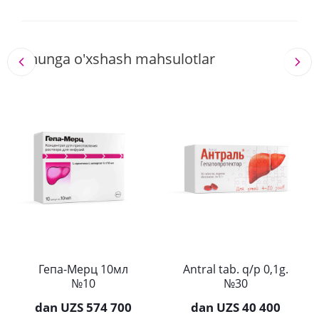
Shunga o'xshash mahsulotlar
Гепа-Мерц 10мл
Antral tab. q/p 0,1g.
№10
№30
dan
UZS 574 700
dan
UZS 40 400