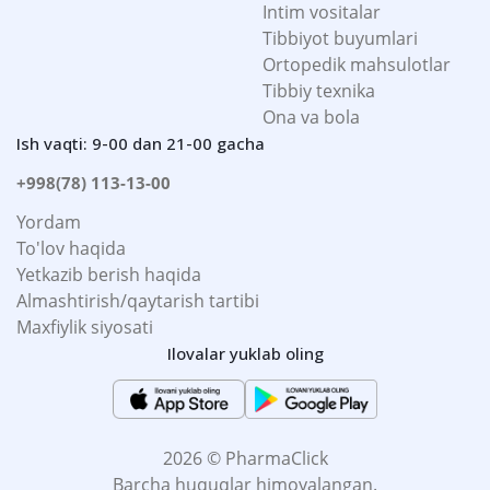
Intim vositalar
Tibbiyot buyumlari
Ortopedik mahsulotlar
Tibbiy texnika
Ona va bola
Ish vaqti: 9-00 dan 21-00 gacha
+998(78) 113-13-00
Yordam
To'lov haqida
Yetkazib berish haqida
Almashtirish/qaytarish tartibi
Maxfiylik siyosati
Ilovalar yuklab oling
2026 © PharmaClick
Barcha huquqlar himoyalangan.