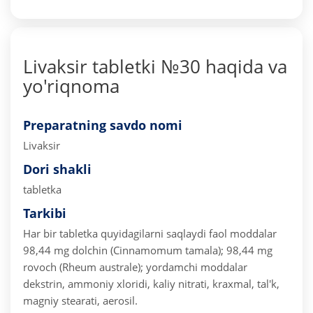
Livaksir tabletki №30 haqida va
yo'riqnoma
Preparatning savdo nomi
Livaksir
Dori shakli
tabletka
Tarkibi
Har bir tabletka quyidagilarni saqlaydi
faol moddalar
98,44 mg dolchin (Cinnamomum tamala); 98,44 mg
rovoch (Rheum australe);
yordamchi moddalar
dekstrin, ammoniy xloridi, kaliy nitrati, kraxmal, tal'k,
magniy stearati, aerosil.