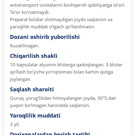
avtotransport vositalarini boshqarish qobiliyatiga ta'siri
Ta'sir ko‘rsatmaydi.
Preparat bolalar ololmaydigan joyda saqlansin va
yaroqlilik muddati o‘tgach qo‘llanilmasin.
Dozani oshirib yuborilishi
Kuzatilmagan.
Chiqarilish shakli
10 kapsulalar alyumin blisterga qadoqlangan.
3 blister
qo‘llash bo‘yicha yo‘riqnomasi bilan karton qutiga
joylangan.
Saqlash sharoiti
Quruq, yorug‘likdan himoyalangan joyda, 30°S dan
yuqori bo‘lmagan haroratda saqlansin.
Yaroqlilik muddati
3 yil.
Dorixonalardan berish tartibi