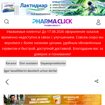
Уважаемые клиенты! До 17.08.2026 оформление заказов
временно недоступно в связи с улучшением. Совсем скоро мы
вернёмся с более низкими ценами, удобным обновлённым
сервисом и быстрой, доступной доставкой. Благодарим вас за
доверие и понимание!
Каталог
Dori vositalari
Gepatoprotektorlar
Jigar kasalliklarini davolash uchun dorilar