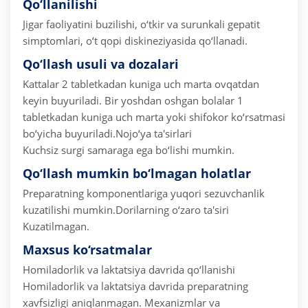
Qo‘llanilishi
Jigar faoliyatini buzilishi, o‘tkir va surunkali gepatit
simptomlari, o‘t qopi diskineziyasida qo‘llanadi.
Qo‘llash usuli va dozalari
Kattalar 2 tabletkadan kuniga uch marta ovqatdan
keyin buyuriladi.
Bir yoshdan oshgan bolalar 1
tabletkadan kuniga uch marta yoki shifokor ko‘rsatmasi
bo‘yicha buyuriladi.
Nojo‘ya ta'sirlari
Kuchsiz surgi samaraga ega bo‘lishi mumkin.
Qo‘llash mumkin bo‘lmagan holatlar
Preparatning komponentlariga yuqori sezuvchanlik
kuzatilishi mumkin.
Dorilarning o‘zaro ta'siri
Kuzatilmagan.
Maxsus ko‘rsatmalar
Homiladorlik va laktatsiya davrida qo‘llanishi
Homiladorlik va laktatsiya davrida preparatning
xavfsizligi aniqlanmagan.
Mexanizmlar va