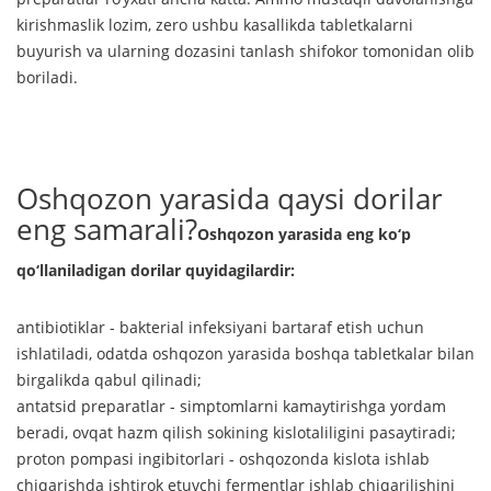
kirishmaslik lozim, zero ushbu kasallikda tabletkalarni
buyurish va ularning dozasini tanlash shifokor tomonidan olib
boriladi.
Oshqozon yarasida qaysi dorilar
eng samarali?
Oshqozon yarasida eng ko‘p
qo‘llaniladigan dorilar quyidagilardir:
antibiotiklar - bakterial infeksiyani bartaraf etish uchun
ishlatiladi, odatda oshqozon yarasida boshqa tabletkalar bilan
birgalikda qabul qilinadi;
antatsid preparatlar - simptomlarni kamaytirishga yordam
beradi, ovqat hazm qilish sokining kislotaliligini pasaytiradi;
proton pompasi ingibitorlari - oshqozonda kislota ishlab
chiqarishda ishtirok etuvchi fermentlar ishlab chiqarilishini