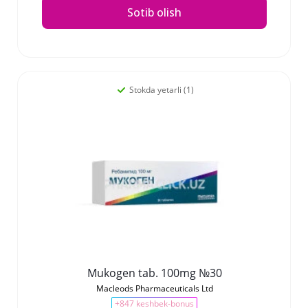
Sotib olish
Stokda yetarli (1)
Mukogen tab. 100mg №30
Macleods Pharmaceuticals Ltd
+847 keshbek-bonus