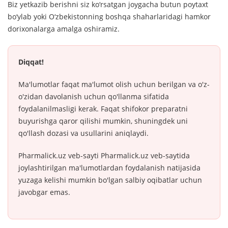
Biz yetkazib berishni siz ko‘rsatgan joygacha butun poytaxt
bo‘ylab yoki O‘zbekistonning boshqa shaharlaridagi hamkor
dorixonalarga amalga oshiramiz.
Diqqat!
Ma'lumotlar faqat ma'lumot olish uchun berilgan va o'z-
o'zidan davolanish uchun qo'llanma sifatida
foydalanilmasligi kerak. Faqat shifokor preparatni
buyurishga qaror qilishi mumkin, shuningdek uni
qo'llash dozasi va usullarini aniqlaydi.
Pharmalick.uz veb-sayti Pharmalick.uz veb-saytida
joylashtirilgan ma'lumotlardan foydalanish natijasida
yuzaga kelishi mumkin bo'lgan salbiy oqibatlar uchun
javobgar emas.