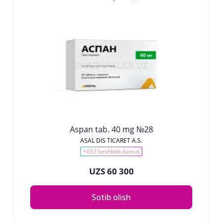
Аspan tab. 40 mg №28
ASAL DIS TICARET A.S.
+603 keshbek-bonus
UZS 60 300
Sotib olish