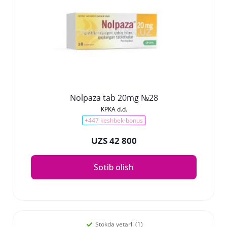
Nolpaza tab 20mg №28
КРКА d.d.
+447 keshbek-bonus
UZS 42 800
Sotib olish
Stokda yetarli (1)