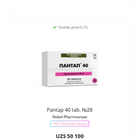
Stokda yetarli (1)
Pantap 40 tab. №28
Nobel-Pharmsanoat
+501 keshbek-bonus
UZS 50 100