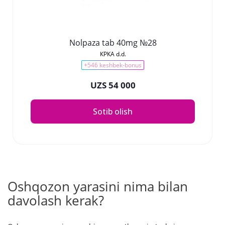
Nolpaza tab 40mg №28
КРКА d.d.
+546 keshbek-bonus
UZS 54 000
Sotib olish
Oshqozon yarasini nima bilan
davolash kerak?