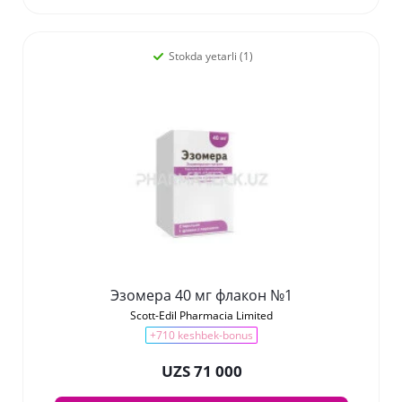
Stokda yetarli (1)
Эзомера 40 мг флакон №1
Scott-Edil Pharmacia Limited
+710 keshbek-bonus
UZS 71 000