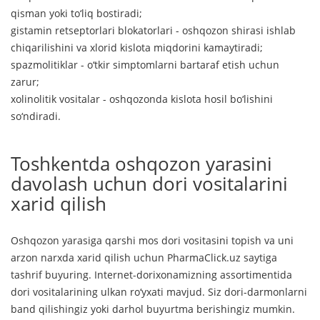
qisman yoki to‘liq bostiradi;
gistamin retseptorlari blokatorlari - oshqozon shirasi ishlab
chiqarilishini va xlorid kislota miqdorini kamaytiradi;
spazmolitiklar - o‘tkir simptomlarni bartaraf etish uchun
zarur;
xolinolitik vositalar - oshqozonda kislota hosil bo‘lishini
so‘ndiradi.
Toshkentda oshqozon yarasini
davolash uchun dori vositalarini
xarid qilish
Oshqozon yarasiga qarshi mos dori vositasini topish va uni
arzon narxda xarid qilish uchun PharmaClick.uz saytiga
tashrif buyuring. Internet-dorixonamizning assortimentida
dori vositalarining ulkan ro‘yxati mavjud. Siz dori-darmonlarni
band qilishingiz yoki darhol buyurtma berishingiz mumkin.