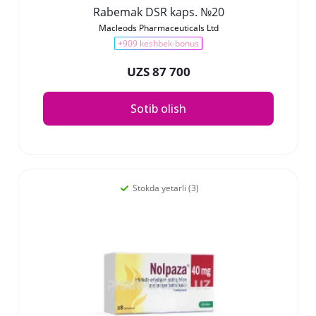
Rabemak DSR kaps. №20
Macleods Pharmaceuticals Ltd
+909 keshbek-bonus
UZS 87 700
Sotib olish
Stokda yetarli (3)