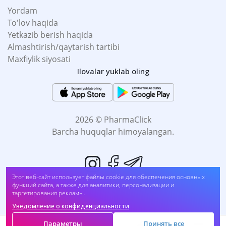
Yordam
To'lov haqida
Yetkazib berish haqida
Almashtirish/qaytarish tartibi
Maxfiylik siyosati
Ilovalar yuklab oling
2026 © PharmaClick
Barcha huquqlar himoyalangan.
Этот веб-сайт использует файлы cookie для обеспечения основных
функций сайта, а также для аналитики, персонализации и
таргетирования рекламы.
Уведомление о конфиденциальности
Biz to'lovni qabul qilamiz:
Параметры
Принять все