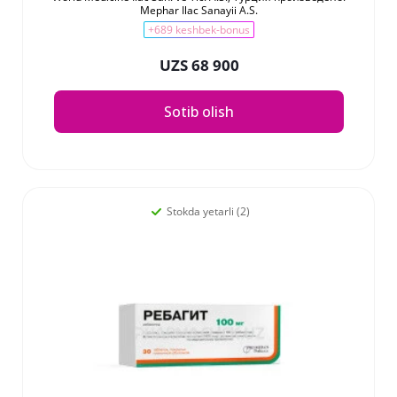
Mephar Ilac Sanayii A.S.
+689 keshbek-bonus
UZS 68 900
Sotib olish
Stokda yetarli (2)