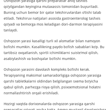
Oshqozon yarasiga qarshi preparatlar aniq tashxis
qo‘yilgandan keyingina mutaxassis tomonidan buyuriladi.
Buning uchun bemor bir qator tekshiruvlardan o‘tishi talab
etiladi. Tekshiruv natijalari asosida gastroenterolog tashxis
qo‘yadi va bemorga mos keladigan dori-darmon terapiyasini
tanlaydi.
Oshqozon yarasi kasalligi turli xil alomatlar bilan namoyon
bo‘lishi mumkin. Kasallikning paydo bo‘lish sabablari ko‘p. Bu
tartibsiz ovqatlanish, spirtli ichimliklarni suiste’mol qilish,
asabiylashish va boshqalar bo‘lishi mumkin.
Oshqozon yarasini davolash kompleks bo‘lishi kerak.
Terapiyaning maksimal samaradorligiga oshqozon yarasiga
qarshi tabletkalarni oldindan belgilangan sxema bo‘yicha
qabul qilish, parhezga rioya qilish, psixoemotsional holatni
normallashtirish orqali erishiladi.
Hozirgi vaqtda dorixonalarda oshqozon yarasiga qarshi
preparatlar ro‘yxati ancha katta. Ammo mustaqil davolanishga