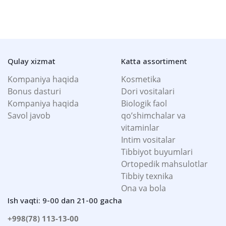
Qulay xizmat
Katta assortiment
Kompaniya haqida
Kosmetika
Bonus dasturi
Dori vositalari
Kompaniya haqida
Biologik faol
Savol javob
qo’shimchalar va
vitaminlar
Intim vositalar
Tibbiyot buyumlari
Ortopedik mahsulotlar
Tibbiy texnika
Ona va bola
Ish vaqti: 9-00 dan 21-00 gacha
+998(78) 113-13-00