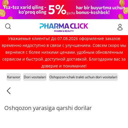
Уважаемые клиенты! До 07.08.2026 оформление заказов
временно недоступно в связи с улучшением. Совсем скоро мы
вернёмся с более низкими ценами, удобным обновлённым
сервисом и быстрой, доступной доставкой. Благодарим вас за
доверие и понимание!
Каталог
Dori vositalari
Oshqozon-ichak trakti uchun dori vositalari
Oshqozon yarasiga qarshi dorilar