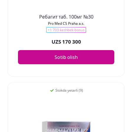
Ребагит таб. 100мг №30
Pro Med CS Praha a.s.
+1 703 keshbek-bonus
UZS 170 300
Sotib olish
Stokda yetarli (9)