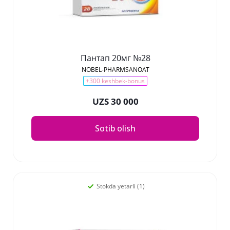
Пантап 20мг №28
NOBEL-PHARMSANOAT
+300 keshbek-bonus
UZS 30 000
Sotib olish
Stokda yetarli (1)