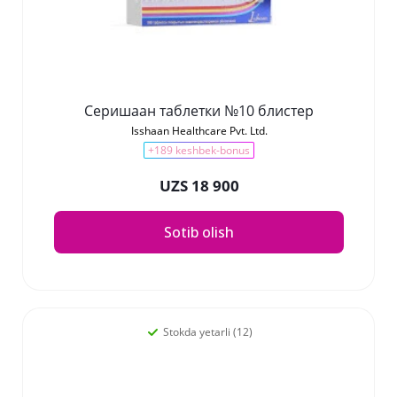
Серишаан таблетки №10 блистер
Isshaan Healthcare Pvt. Ltd.
+189 keshbek-bonus
UZS 18 900
Sotib olish
Stokda yetarli (12)