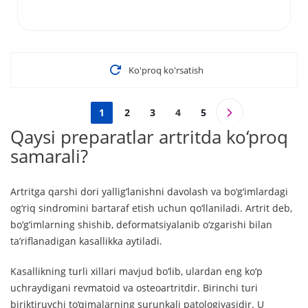
Ko'proq ko'rsatish
1
2
3
4
5
Qaysi preparatlar artritda ko‘proq
samarali?
Artritga qarshi dori yallig‘lanishni davolash va bo‘g‘imlardagi
og‘riq sindromini bartaraf etish uchun qo‘llaniladi. Artrit deb,
bo‘g‘imlarning shishib, deformatsiyalanib o‘zgarishi bilan
ta’riflanadigan kasallikka aytiladi.
Kasallikning turli xillari mavjud bo‘lib, ulardan eng ko‘p
uchraydigani revmatoid va osteoartritdir. Birinchi turi
biriktiruvchi to‘qimalarning surunkali patologiyasidir. U