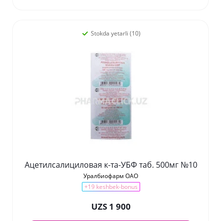
Stokda yetarli (10)
Ацетилсалициловая к-та-УБФ таб. 500мг №10
Уралбиофарм ОАО
+19 keshbek-bonus
UZS 1 900