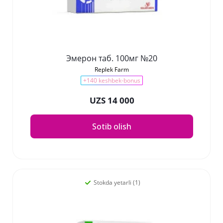
Эмерон таб. 100мг №20
Replek Farm
+140 keshbek-bonus
UZS 14 000
Sotib olish
Stokda yetarli (1)