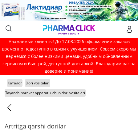
Уважаемые клиенты! До 17.08.2026 оформление заказов
временно недоступно в связи с улучшением. Совсем скоро мы
вернёмся с более низкими ценами, удобным обновлённым
сервисом и быстрой, доступной доставкой. Благодарим вас за
доверие и понимание!
Каталог
Dori vositalari
Tayanch-harakat apparati uchun dori vositalari
Artritga qarshi dorilar