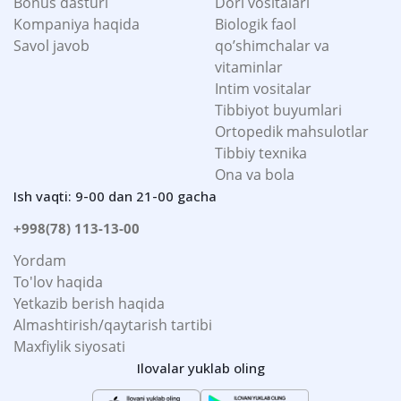
Bonus dasturi
Dori vositalari
Kompaniya haqida
Biologik faol
Savol javob
qo’shimchalar va
vitaminlar
Intim vositalar
Tibbiyot buyumlari
Ortopedik mahsulotlar
Tibbiy texnika
Ona va bola
Ish vaqti: 9-00 dan 21-00 gacha
+998(78) 113-13-00
Yordam
To'lov haqida
Yetkazib berish haqida
Almashtirish/qaytarish tartibi
Maxfiylik siyosati
Ilovalar yuklab oling