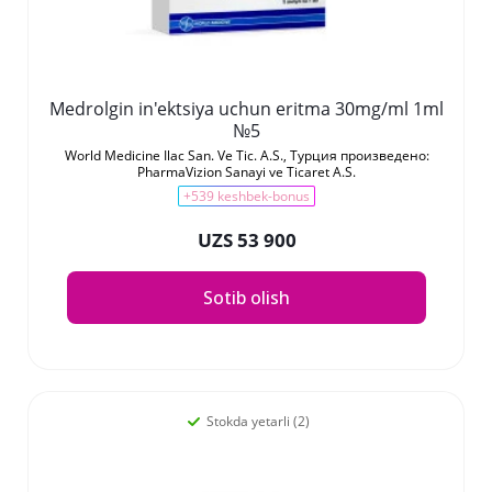
Medrolgin in'ektsiya uchun eritma 30mg/ml 1ml
№5
World Medicine Ilac San. Ve Tic. A.S., Турция произведено:
PharmaVizion Sanayi ve Ticaret A.S.
+539 keshbek-bonus
UZS 53 900
Sotib olish
Stokda yetarli (2)