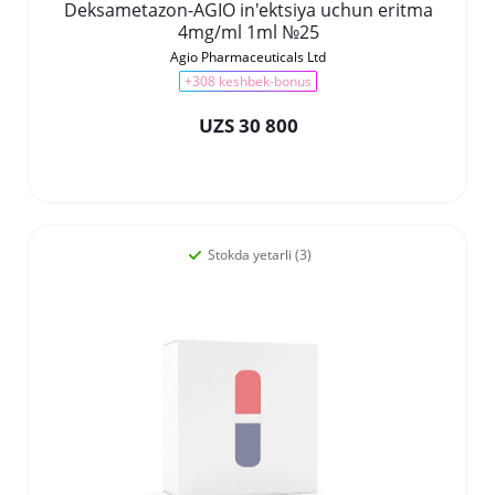
Deksametazon-AGIO in'ektsiya uchun eritma
4mg/ml 1ml №25
Agio Pharmaceuticals Ltd
+308 keshbek-bonus
UZS 30 800
Stokda yetarli (3)