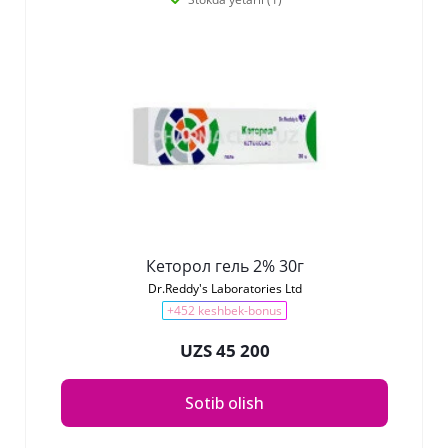
Кеторол гель 2% 30г
Dr.Reddy's Laboratories Ltd
+452 keshbek-bonus
UZS 45 200
Sotib olish