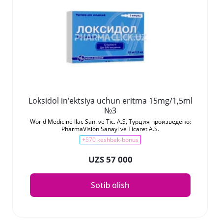
Loksidol in'ektsiya uchun eritma 15mg/1,5ml
№3
World Medicine Ilac San. ve Tic. A.S, Турция произведено:
PharmaVision Sanayi ve Ticaret A.S.
+570 keshbek-bonus
UZS 57 000
Sotib olish