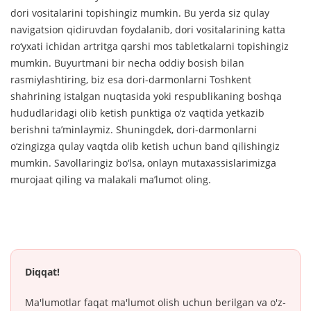
dori vositalarini topishingiz mumkin. Bu yerda siz qulay
navigatsion qidiruvdan foydalanib, dori vositalarining katta
ro‘yxati ichidan artritga qarshi mos tabletkalarni topishingiz
mumkin. Buyurtmani bir necha oddiy bosish bilan
rasmiylashtiring, biz esa dori-darmonlarni Toshkent
shahrining istalgan nuqtasida yoki respublikaning boshqa
hududlaridagi olib ketish punktiga o‘z vaqtida yetkazib
berishni ta’minlaymiz. Shuningdek, dori-darmonlarni
o‘zingizga qulay vaqtda olib ketish uchun band qilishingiz
mumkin. Savollaringiz bo‘lsa, onlayn mutaxassislarimizga
murojaat qiling va malakali ma’lumot oling.
Diqqat!
Ma'lumotlar faqat ma'lumot olish uchun berilgan va o'z-