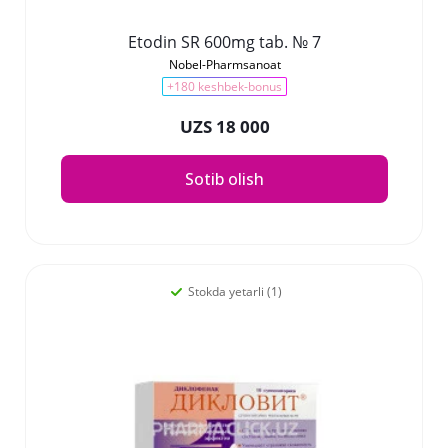
Etodin SR 600mg tab. № 7
Nobel-Pharmsanoat
+180 keshbek-bonus
UZS 18 000
Sotib olish
Stokda yetarli (1)