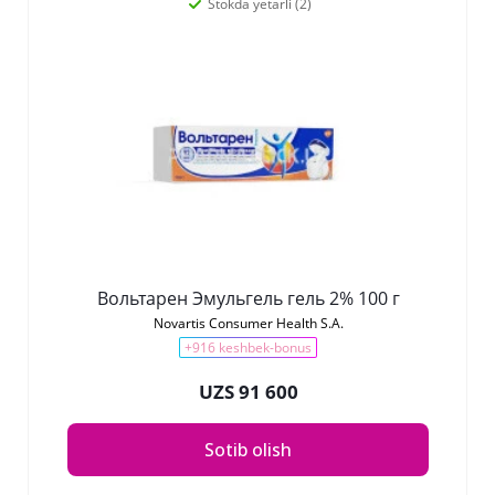
Stokda yetarli (2)
Вольтарен Эмульгель гель 2% 100 г
Novartis Consumer Health S.A.
+916 keshbek-bonus
UZS 91 600
Sotib olish