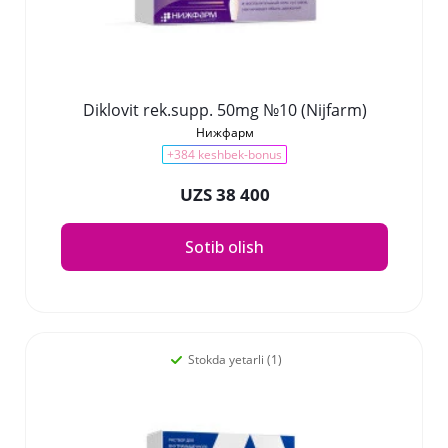
Diklovit rek.supp. 50mg №10 (Nijfarm)
Нижфарм
+384 keshbek-bonus
UZS 38 400
Sotib olish
Stokda yetarli (1)