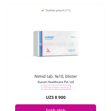
Stokda yetarli (11)
Nimid tab. №10, blister
Kusum Healthcare Pvt. Ltd
+89 keshbek-bonus
UZS 8 900
Sotib olish