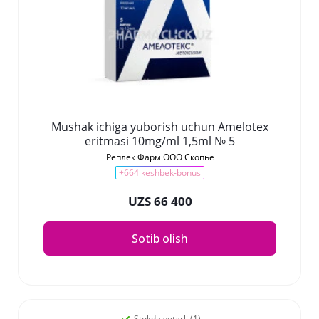
Mushak ichiga yuborish uchun Amelotex
eritmasi 10mg/ml 1,5ml № 5
Реплек Фарм ООО Скопье
+664 keshbek-bonus
UZS 66 400
Sotib olish
Stokda yetarli (1)