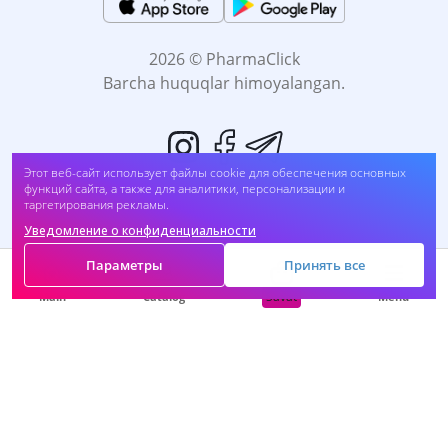
2026 © PharmaClick
Barcha huquqlar himoyalangan.
Этот веб-сайт использует файлы cookie для обеспечения основных
функций сайта, а также для аналитики, персонализации и
таргетирования рекламы.
Уведомление о конфиденциальности
Biz to'lovni qabul qilamiz:
Параметры
Принять все
Savat
Main
Catalog
Menu
O'Z-O'ZI DAVOMLASH SOG'LIĞINGIZGA ZARAR
BO'LADI. DORINI FOYDALANISHDAN OLDIN,
Vrachingiz bilan maslahatlashing.