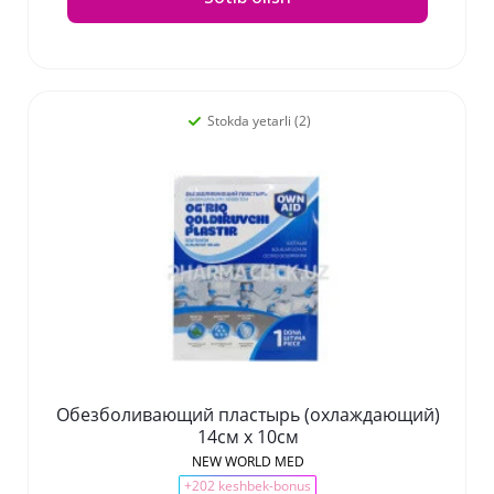
Stokda yetarli (2)
Обезболивающий пластырь (охлаждающий)
14см х 10см
NEW WORLD MED
+202 keshbek-bonus