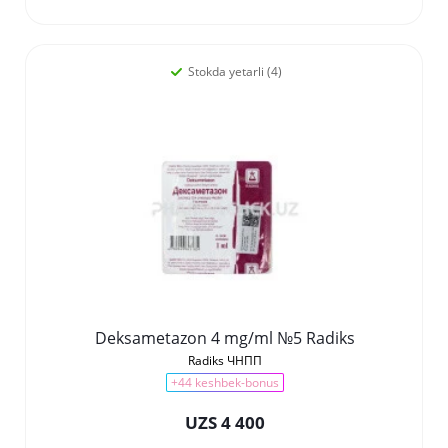
Stokda yetarli (4)
Deksametazon 4 mg/ml №5 Radiks
Radiks ЧНПП
+44 keshbek-bonus
UZS 4 400