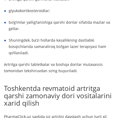
glyukokortikosteroidlar;
bo‘g‘imlar yallig‘lanishiga qarshi dorilar sifatida mazlar va
gellar.
Shuningdek, ba’zi hollarda kasallikning dastlabki
bosqichlarida samaraliroq bo‘lgan lazer terapiyasi ham
qo‘llaniladi.
Artritga qarshi tabletkalar va boshqa dorilar mutaxassis
tomonidan tekshiruvdan so‘ng buyuriladi.
Toshkentda revmatoid artritga
qarshi zamonaviy dori vositalarini
xarid qilish
PharmaClick.uz saytida siz artritni davolash uchun turli xil