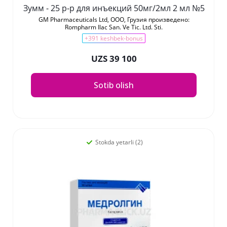
Зумм - 25 р-р для инъекций 50мг/2мл 2 мл №5
GM Pharmaceuticals Ltd, ООО, Грузия произведено:
Rompharm Ilaс San. Ve Tic. Ltd. Sti.
+391 keshbek-bonus
UZS 39 100
Sotib olish
Stokda yetarli (2)