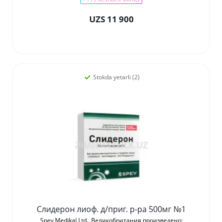
UZS 11 900
Stokda yetarli (2)
Слидерон лиоф. д/приг. р-ра 500мг №1
Spey Medikal Ltd., Великобритания произведено: