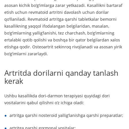
asosan kichik bo‘g‘imlarga zarar yetkazadi. Kasallikni bartaraf
etish uchun revmatoid artritni davolash uchun dorilar
qo‘llaniladi. Revmatoid artritga qarshi tabletkalar bemorni
kasallikning yaqqol ifodalangan belgilaridan, masalan,
bo‘g‘imlarning yallig‘lanishi, tez charchash, bo‘g‘imlarning
ertalabki qotib qolishi va boshqa bir qator belgilardan xalos
etishga qodir. Osteoartrit sekinroq rivojlanadi va asosan yirik
bo‘g‘imlarni zararlaydi.
Artritda dorilarni qanday tanlash
kerak
Ushbu kasallikda dori-darmon terapiyasi quyidagi dori
vositalarini qabul qilishni o‘z ichiga oladi:
artritga qarshi nosteroid yallig‘lanishga qarshi preparatlar;
artritga qarshi gormonal vositalar;