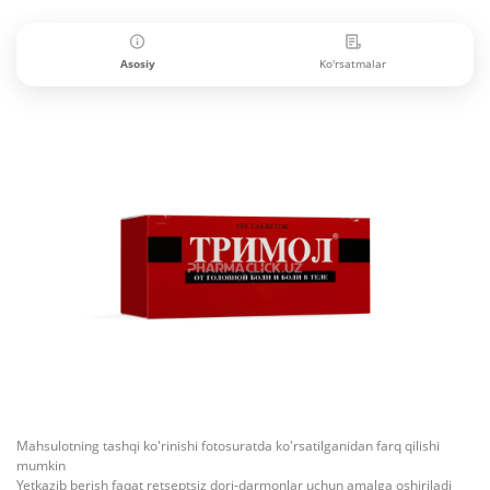
Asosiy
Ko'rsatmalar
Mahsulotning tashqi ko'rinishi fotosuratda ko'rsatilganidan farq qilishi
mumkin
Yetkazib berish faqat retseptsiz dori-darmonlar uchun amalga oshiriladi