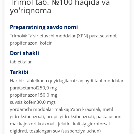
Trimol tab. №100 haqida va
yo'riqnoma
Preparatning savdo nomi
Trimol®
Ta'sir etuvchi moddalar (XPN) paratsetamol,
propifenazon, kofein
Dori shakli
tabletkalar
Tarkibi
Har bir tabletkada quyidagilarni saqlaydi
faol moddalar
paratsetamol250,0 mg
propifenazon150,0 mg
suvsiz kofein30,0 mgs
yordamchi moddalar makkajo‘xori kraxmali, metil
gidroksibenzoati, propil gidroksibenzoati, pasta uchun
makkajo‘xori kraxmali, jelatin, kaltsiy gidroforsat
digidrati, tozalangan suv (suspenziya uchun),