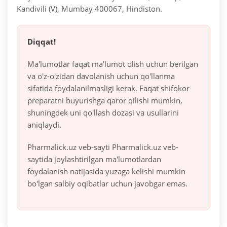
Kandivili (V), Mumbay 400067, Hindiston.
Diqqat!
Ma'lumotlar faqat ma'lumot olish uchun berilgan
va o'z-o'zidan davolanish uchun qo'llanma
sifatida foydalanilmasligi kerak. Faqat shifokor
preparatni buyurishga qaror qilishi mumkin,
shuningdek uni qo'llash dozasi va usullarini
aniqlaydi.
Pharmalick.uz veb-sayti Pharmalick.uz veb-
saytida joylashtirilgan ma'lumotlardan
foydalanish natijasida yuzaga kelishi mumkin
bo'lgan salbiy oqibatlar uchun javobgar emas.