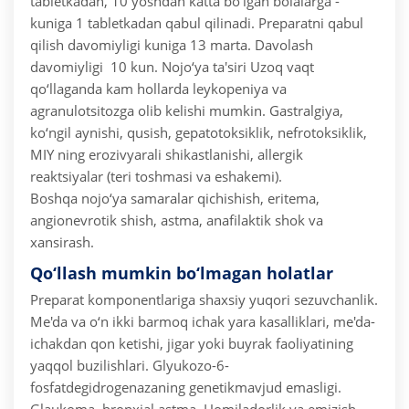
tabletkadan, 10 yoshdan katta bo‘lgan bolalarga ­
kuniga 1 tabletkadan qabul qilinadi. Preparatni qabul
qilish davomiyligi kuniga 1­3 marta. Davolash
davomiyligi ­ 10 kun.
Nojo‘ya ta'siri
Uzoq vaqt
qo‘llaganda kam hollarda leykopeniya va
agranulotsitozga olib kelishi mumkin. Gastralgiya,
ko‘ngil aynishi, qusish, gepatotoksiklik, nefrotoksiklik,
MIY ning eroziv­yarali shikastlanishi, allergik
reaktsiyalar (teri toshmasi va eshakemi).
Boshqa nojo‘ya samaralar qichishish, eritema,
angionevrotik shish, astma, anafilaktik shok va
xansirash.
Qo‘llash mumkin bo‘lmagan holatlar
Preparat komponentlariga shaxsiy yuqori sezuvchanlik.
Me'da va o‘n ikki barmoq ichak yara kasalliklari, me'da-
ichakdan qon ketishi, jigar yoki buyrak faoliyatining
yaqqol buzilishlari. Glyukozo-6-
fosfatdegidrogenazaning genetikmavjud emasligi.