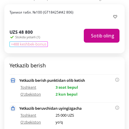
Тримол табл. №100 (GT18425##2 806)
UZS
48 800
Sotib oling
Stokda yetarli (1)
+488 keshbek-bonus
Yetkazib berish
Yetkazib berish punktidan olib ketish
Toshkent
3 soat bepul
O'zbekiston
2 kun bepul
Yetkazib beruvchidan uyingizgacha
Toshkent
25 000 UZS
O'zbekiston
yo'q