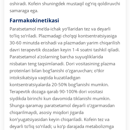
oshiradi. Kofein shuningdek mustaqil og‘riq qoldiruvchi
samaraga ega.
Farmakokinetikasi
Paratsetamol me'da-ichak yo‘llaridan tez va deyarli
to‘liq so‘riladi. Plazmadagi cho‘qqi kontsentratsiyasiga
30-60 minutda erishadi va plazmadan yarim chiqarilish
davri terapevtik dozadan keyin 1-4 soatni tashkil qiladi.
Paratsetamol a'zolarning barcha suyuqliklarida
nisbatan teng taqsimlanadi. Dori vositasining plazma
proteinlari bilan bog‘lanishi o‘zgaruvchan; o‘tkir
intoksikatsiya vaqtida kuzatiladigan
kontsentratsiyalarda 20-50% bog‘lanishi mumkin.
Terapevtik dozaga qarab 90-100% dori vositasi
siydikda birinchi kun davomida tiklanishi mumkin.
Shunga qaramay paratsetamol deyarli o‘zgarmasdan
chiqarilmaydi, asosiy miqdori jigarda
kon'yugatsiyasidan keyin chiqariladi.
Kofein tez va
deyarli to‘liq so‘riladi; u ko‘p darajada metabolizmga