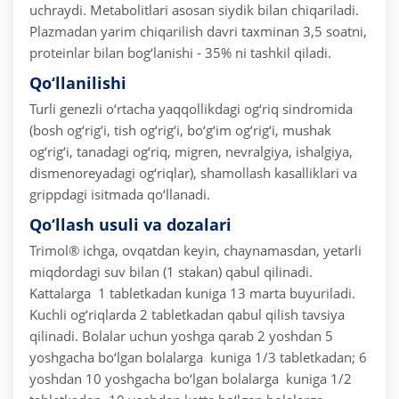
uchraydi. Metabolitlari asosan siydik bilan chiqariladi.
Plazmadan yarim chiqarilish davri taxminan 3,5 soatni,
proteinlar bilan bog‘lanishi - 35% ni tashkil qiladi.
Qo‘llanilishi
Turli genezli o‘rtacha yaqqollikdagi og‘riq sindromida
(bosh og‘rig‘i, tish og‘rig‘i, bo‘g‘im og‘rig‘i, mushak
og‘rig‘i, tanadagi og‘riq, migren, nevralgiya, ishalgiya,
dismenoreyadagi og‘riqlar), shamollash kasalliklari va
grippdagi isitmada qo‘llanadi.
Qo‘llash usuli va dozalari
Trimol® ichga, ovqatdan keyin, chaynamasdan, yetarli
miqdordagi suv bilan (1 stakan) qabul qilinadi.
Kattalarga ­ 1 tabletkadan kuniga 1­3 marta buyuriladi.
Kuchli og‘riqlarda 2 tabletkadan qabul qilish tavsiya
qilinadi. Bolalar uchun yoshga qarab 2 yoshdan 5
yoshgacha bo‘lgan bolalarga ­ kuniga 1/3 tabletkadan; 6
yoshdan 10 yoshgacha bo‘lgan bolalarga ­ kuniga 1/2