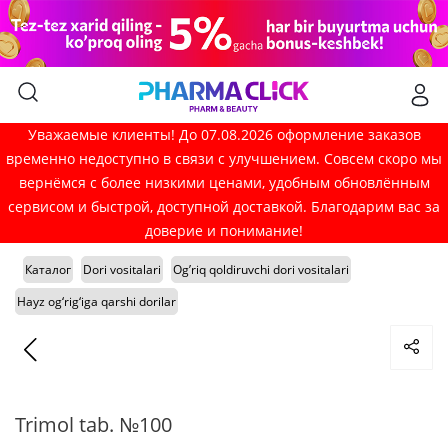
Уважаемые клиенты! До 07.08.2026 оформление заказов
временно недоступно в связи с улучшением. Совсем скоро мы
вернёмся с более низкими ценами, удобным обновлённым
сервисом и быстрой, доступной доставкой. Благодарим вас за
доверие и понимание!
Каталог
Dori vositalari
Og’riq qoldiruvchi dori vositalari
Hayz og‘rig‘iga qarshi dorilar
Trimol tab. №100