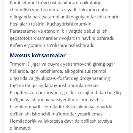
Paratsetamol ta'siri ostida xloramfenikolning
chiqarilish vaqti 5 marta uzayadi. Takroran qabul
qilinganda paratsetamol antikoagulyantlar (dikumarin
hosilalari) ta'sirini kuchaytirishi mumkin.
Paratsetamol va etanolni bir vaqtda qabul qilish,
gepatotoksik samaralar rivojlanish havfini oshiradi.
Kofein ergotamin so‘rilishini tezlashtiradi.
Maxsus ko‘rsatmalar
Trimolni® jigar va buyrak yetishmovchiligining og‘ir
hollarida, qon ketishlarda, alkogolni suiiste'mol
qilganda va glyukoza-6-fosfat degidrogenazaning
tug‘ma tanqisligida buyurish mumkin emas.
Propifenazon porfiriyaning o‘tkir xurujlari bilan bog‘liq
bo‘lgan va shunday patsiyentlar uchun xavfsiz
hisoblanmaydi.
Homiladorlik va laktatsiya davrida
qo‘llanishi
Ishonchli ma'lumotlar yetarli emas.
Homiladorlik va laktatsiya davrida qo‘llash tavsiya
qilinmaydi.