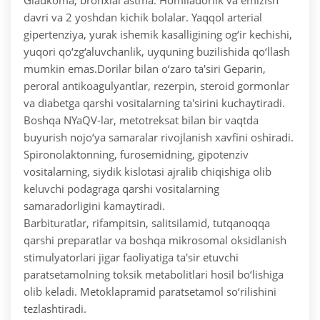
Glaukoma, bronxial astma. Homiladorlik va emizish
davri va 2 yoshdan kichik bolalar. Yaqqol arterial
gipertenziya, yurak ishemik kasalligining og‘ir kechishi,
yuqori qo‘zg‘aluvchanlik, uyquning buzilishida qo‘llash
mumkin emas.
Dorilar bilan o‘zaro ta'siri
Geparin,
peroral antikoagulyantlar, rezerpin, steroid gormonlar
va diabetga qarshi vositalarning ta'sirini kuchaytiradi.
Boshqa NYaQV-lar, metotreksat bilan bir vaqtda
buyurish nojo‘ya samaralar rivojlanish xavfini oshiradi.
Spironolaktonning, furosemidning, gipotenziv
vositalarning, siydik kislotasi ajralib chiqishiga olib
keluvchi podagraga qarshi vositalarning
samaradorligini kamaytiradi.
Barbituratlar, rifampitsin, salitsilamid, tutqanoqqa
qarshi preparatlar va boshqa mikrosomal oksidlanish
stimulyatorlari jigar faoliyatiga ta'sir etuvchi
paratsetamolning toksik metabolitlari hosil bo‘lishiga
olib keladi. Metoklapramid paratsetamol so‘rilishini
tezlashtiradi.