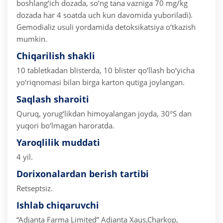
boshlang‘ich dozada, so‘ng tana vazniga 70 mg/kg
dozada har 4 soatda uch kun davomida yuboriladi).
Gemodializ usuli yordamida detoksikatsiya o‘tkazish
mumkin.
Chiqarilish shakli
10 tabletkadan blisterda, 10 blister qo‘llash bo‘yicha
yo‘riqnomasi bilan birga karton qutiga joylangan.
Saqlash sharoiti
Quruq, yorug‘likdan himoyalangan joyda, 30°S dan
yuqori bo‘lmagan haroratda.
Yaroqlilik muddati
4 yil.
Dorixonalardan berish tartibi
Retseptsiz.
Ishlab chiqaruvchi
“Adjanta Farma Limited”
Adjanta Xaus,Charkop,