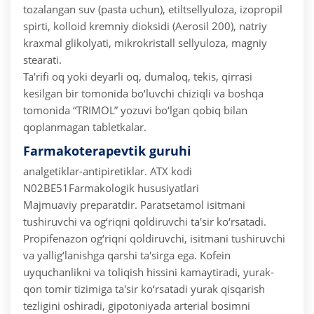
tozalangan suv (pasta uchun), etiltsellyuloza, izopropil
spirti, kolloid kremniy dioksidi (Aerosil 200), natriy
kraxmal glikolyati, mikrokristall sellyuloza, magniy
stearati.
Ta'rifi oq yoki deyarli oq, dumaloq, tekis, qirrasi
kesilgan bir tomonida bo‘luvchi chiziqli va boshqa
tomonida “TRIMOL” yozuvi bo‘lgan qobiq bilan
qoplanmagan tabletkalar.
Farmakoterapevtik guruhi
analgetiklar-antipiretiklar.
ATX kodi
N02BE51
Farmakologik hususiyatlari
Majmuaviy preparatdir. Paratsetamol isitmani
tushiruvchi va og‘riqni qoldiruvchi ta'sir ko‘rsatadi.
Propifenazon og‘riqni qoldiruvchi, isitmani tushiruvchi
va yallig‘lanishga qarshi ta'sirga ega. Kofein
uyquchanlikni va toliqish hissini kamaytiradi, yurak-
qon tomir tizimiga ta'sir ko‘rsatadi yurak qisqarish
tezligini oshiradi, gipotoniyada arterial bosimni