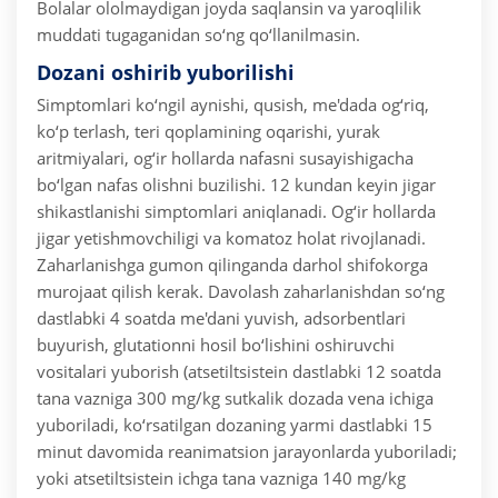
Bolalar ololmaydigan joyda saqlansin va yaroqlilik
muddati tugaganidan so‘ng qo‘llanilmasin.
Dozani oshirib yuborilishi
Simptomlari ko‘ngil aynishi, qusish, me'dada og‘riq,
ko‘p terlash, teri qoplamining oqarishi, yurak
aritmiyalari, og‘ir hollarda nafasni susayishigacha
bo‘lgan nafas olishni buzilishi. 1­2 kundan keyin jigar
shikastlanishi simptomlari aniqlanadi. Og‘ir hollarda
jigar yetishmovchiligi va komatoz holat rivojlanadi.
Zaharlanishga gumon qilinganda darhol shifokorga
murojaat qilish kerak.
Davolash zaharlanishdan so‘ng
dastlabki 4 soatda me'dani yuvish, adsorbentlari
buyurish, glutationni hosil bo‘lishini oshiruvchi
vositalari yuborish (atsetiltsistein dastlabki 12 soatda
tana vazniga 300 mg/kg sutkalik dozada vena ichiga
yuboriladi, ko‘rsatilgan dozaning yarmi dastlabki 15
minut davomida reanimatsion jarayonlarda yuboriladi;
yoki atsetiltsistein ichga tana vazniga 140 mg/kg