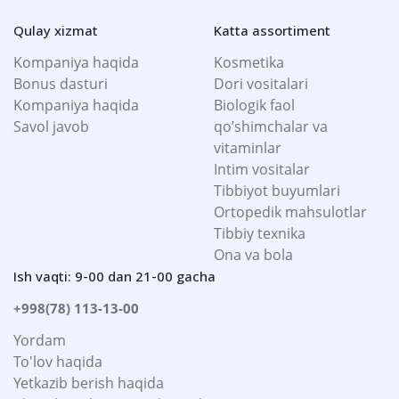
Qulay xizmat
Katta assortiment
Kompaniya haqida
Kosmetika
Bonus dasturi
Dori vositalari
Kompaniya haqida
Biologik faol
Savol javob
qo’shimchalar va
vitaminlar
Intim vositalar
Tibbiyot buyumlari
Ortopedik mahsulotlar
Tibbiy texnika
Ona va bola
Ish vaqti: 9-00 dan 21-00 gacha
+998(78) 113-13-00
Yordam
To'lov haqida
Yetkazib berish haqida