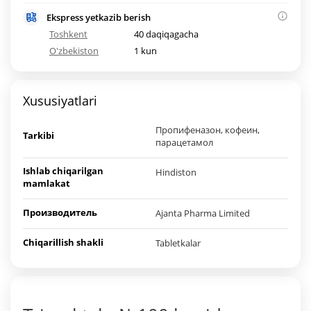
Ekspress yetkazib berish
Toshkent
40 daqiqagacha
O'zbekiston
1 kun
Xususiyatlari
Пропифеназон, кофеин,
Tarkibi
парацетамол
Ishlab chiqarilgan
Hindiston
mamlakat
Производитель
Ajanta Pharma Limited
Chiqarillish shakli
Tabletkalar