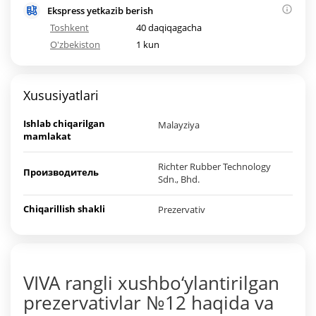
Ekspress yetkazib berish
Toshkent
40 daqiqagacha
O'zbekiston
1 kun
Xususiyatlari
Ishlab chiqarilgan
Malayziya
mamlakat
Richter Rubber Technology
Производитель
Sdn., Bhd.
Chiqarillish shakli
Prezervativ
VIVA rangli xushbo‘ylantirilgan
prezervativlar №12 haqida va