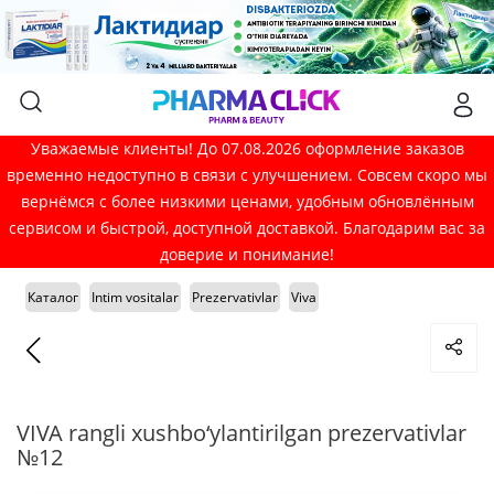
Уважаемые клиенты! До 07.08.2026 оформление заказов
временно недоступно в связи с улучшением. Совсем скоро мы
вернёмся с более низкими ценами, удобным обновлённым
сервисом и быстрой, доступной доставкой. Благодарим вас за
доверие и понимание!
Каталог
Intim vositalar
Prezervativlar
Viva
VIVA rangli xushbo‘ylantirilgan prezervativlar
№12