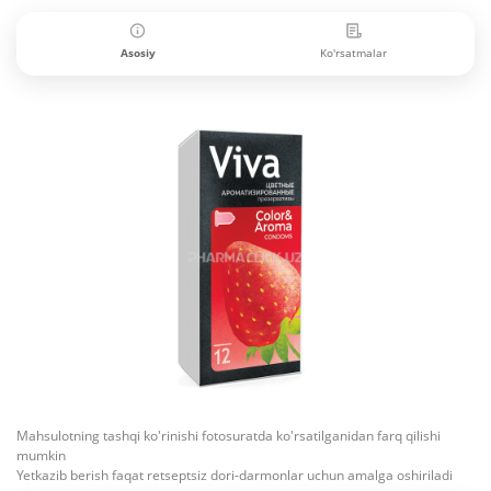
Asosiy
Ko'rsatmalar
Mahsulotning tashqi ko'rinishi fotosuratda ko'rsatilganidan farq qilishi
mumkin
Yetkazib berish faqat retseptsiz dori-darmonlar uchun amalga oshiriladi