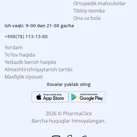
Ortopedik mahsulotlar
Tibbiy texnika
Ona va bola
Ish vaqti: 9-00 dan 21-00 gacha
+998(78) 113-13-00
Yordam
To'lov haqida
Yetkazib berish haqida
Almashtirish/qaytarish tartibi
Maxfiylik siyosati
Ilovalar yuklab oling
2026 © PharmaClick
Barcha huquqlar himoyalangan.