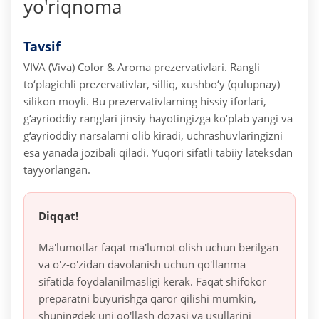
yo'riqnoma
Tavsif
VIVA (Viva) Color & Aroma prezervativlari. Rangli
to‘plagichli prezervativlar, silliq, xushbo‘y (qulupnay)
silikon moyli. Bu prezervativlarning hissiy iforlari,
g‘ayrioddiy ranglari jinsiy hayotingizga ko‘plab yangi va
g‘ayrioddiy narsalarni olib kiradi, uchrashuvlaringizni
esa yanada jozibali qiladi. Yuqori sifatli tabiiy lateksdan
tayyorlangan.
Diqqat!
Ma'lumotlar faqat ma'lumot olish uchun berilgan
va o'z-o'zidan davolanish uchun qo'llanma
sifatida foydalanilmasligi kerak. Faqat shifokor
preparatni buyurishga qaror qilishi mumkin,
shuningdek uni qo'llash dozasi va usullarini