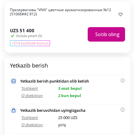
Презервативы "VIVA" цветные ароматизированные №12
(51068##2 812)
UZS
51 400
Sotib oling
Stokda yetarli (5)
+514 keshbek-bonus
Yetkazib berish
Yetkazib berish punktidan olib ketish
Toshkent
3 soat bepul
O'zbekiston
2 kun bepul
Yetkazib beruvchidan uyingizgacha
Toshkent
25 000 UZS
O'zbekiston
yo'q