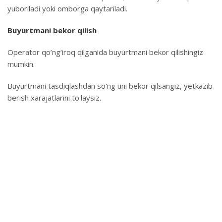
yuboriladi yoki omborga qaytariladi.
Buyurtmani bekor qilish
Operator qo’ng’iroq qilganida buyurtmani bekor qilishingiz
mumkin.
Buyurtmani tasdiqlashdan so'ng uni bekor qilsangiz, yetkazib
berish xarajatlarini to'laysiz.