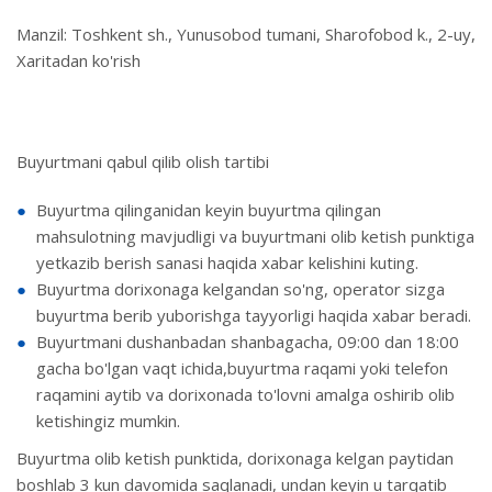
Manzil: Toshkent sh., Yunusobod tumani, Sharofobod k., 2-uy,
Xaritadan ko'rish
Buyurtmani qabul qilib olish tartibi
Buyurtma qilinganidan keyin buyurtma qilingan
mahsulotning mavjudligi va buyurtmani olib ketish punktiga
yetkazib berish sanasi haqida xabar kelishini kuting.
Buyurtma dorixonaga kelgandan so'ng, operator sizga
buyurtma berib yuborishga tayyorligi haqida xabar beradi.
Buyurtmani dushanbadan shanbagacha, 09:00 dan 18:00
gacha bo'lgan vaqt ichida,buyurtma raqami yoki telefon
raqamini aytib va dorixonada to'lovni amalga oshirib olib
ketishingiz mumkin.
Buyurtma olib ketish punktida, dorixonaga kelgan paytidan
boshlab 3 kun davomida saqlanadi, undan keyin u tarqatib