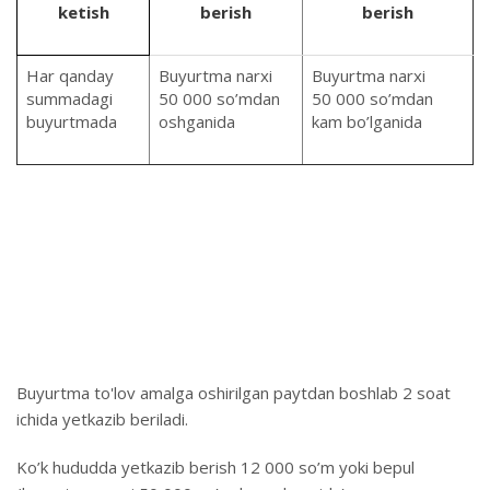
ketish
berish
berish
Har qanday
Buyurtma narxi
Buyurtma narxi
summadagi
50 000
so’mdan
50 000 so’mdan
buyurtmada
oshganida
kam bo’lganida
Buyurtma to'lov amalga oshirilgan paytdan boshlab 2 soat
ichida yetkazib beriladi.
Ko’k hududda yetkazib berish 12 000 so’m yoki bepul