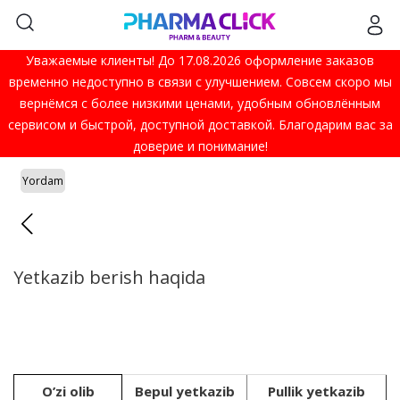
Уважаемые клиенты! До 17.08.2026 оформление заказов
временно недоступно в связи с улучшением. Совсем скоро мы
вернёмся с более низкими ценами, удобным обновлённым
сервисом и быстрой, доступной доставкой. Благодарим вас за
доверие и понимание!
Yordam
Yetkazib berish haqida
O’zi olib
Bepul yetkazib
Pullik yetkazib