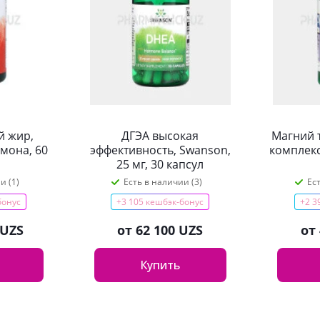
й жир,
ДГЭА высокая
Магний 
имона, 60
эффективность, Swanson,
комплекс
25 мг, 30 капсул
и (1)
Есть в наличии (3)
Ес
бонус
+3 105 кешбэк-бонус
+2 3
 UZS
от
62 100 UZS
от
Купить