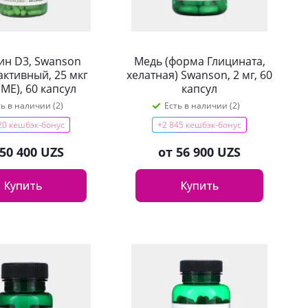
ин D3, Swanson
Медь (форма Глицината,
ктивный, 25 мкг
хелатная) Swanson, 2 мг, 60
 МЕ), 60 капсул
капсул
ть в наличии (2)
Есть в наличии (2)
20 кешбэк-бонус
+2 845 кешбэк-бонус
50 400 UZS
от
56 900 UZS
Купить
Купить