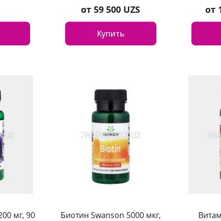
от
59 500 UZS
от
Купить
00 мг, 90
Биотин Swanson 5000 мкг,
Витам