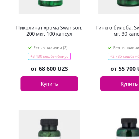
Пиколинат хрома Swanson,
Гинкго билоба, S
200 мкг, 100 капсул
мг, 30 кап
Есть в наличии (2)
Есть в наличи
+3 430 кешбэк-бонус
+2 785 кешбэк-
от
68 600 UZS
от
55 700 
Купить
Купить