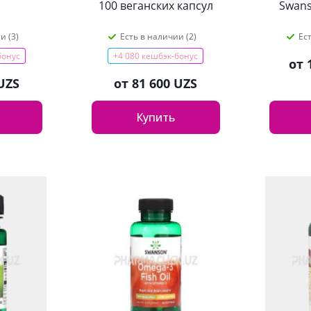
100 веганских капсул
Swans
и (3)
Есть в наличии (2)
Ес
бонус
+4 080 кешбэк-бонус
от
UZS
от
81 600 UZS
Купить