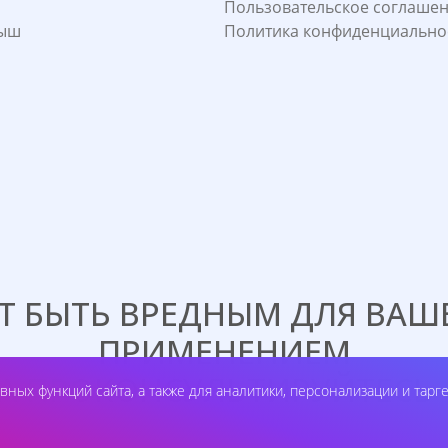
Пользовательское соглаше
лыш
Политика конфиденциально
 БЫТЬ ВРЕДНЫМ ДЛЯ ВАШЕ
ПРИМЕНЕНИЕМ
А ПРОКОНСУЛЬТИРУЙТЕСЬ 
вных функций сайта, а также для аналитики, персонализации и тарг