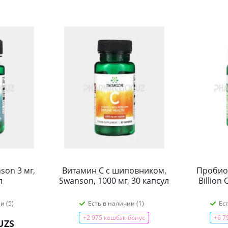
son 3 мг,
Витамин С с шиповником,
Пробиот
л
Swanson, 1000 мг, 30 капсул
Billion
и (5)
Есть в наличии (1)
Ес
+2 975 кешбэк-бонус
+6 7
UZS