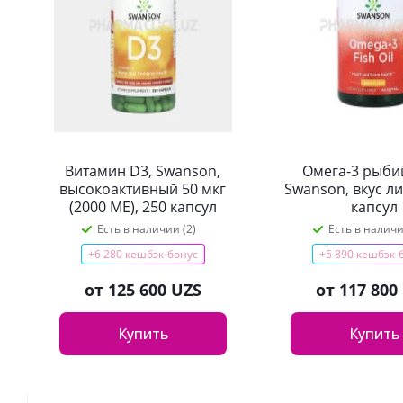
Витамин D3, Swanson,
Омега-3 рыби
высокоактивный 50 мкг
Swanson, вкус л
(2000 МЕ), 250 капсул
капсул
Есть в наличии (2)
Есть в наличи
+6 280 кешбэк-бонус
+5 890 кешбэк-
от
125 600 UZS
от
117 800
Купить
Купить