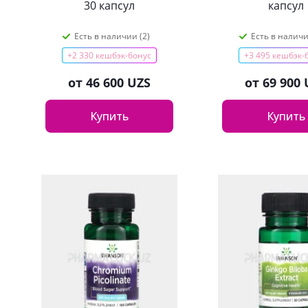
30 капсул
капсул
Есть в наличии (2)
Есть в наличи
+2 330 кешбэк-бонус
+3 495 кешбэк-
от
46 600 UZS
от
69 900 
Купить
Купить