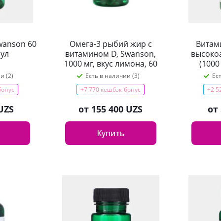
wanson 60
Омега-3 рыбий жир с
Витам
сул
витамином D, Swanson,
высокоа
1000 мг, вкус лимона, 60
(1000
капсул
и (2)
Есть в наличии (3)
Ес
бонус
+7 770 кешбэк-бонус
+2 5
UZS
от
155 400 UZS
от
Купить