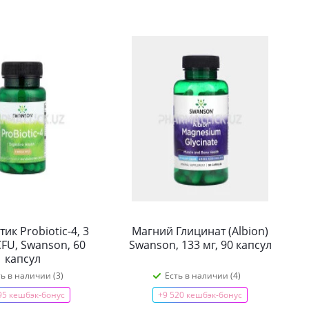
ик Probiotic-4, 3
Магний Глицинат (Albion)
 CFU, Swanson, 60
Swanson, 133 мг, 90 капсул
капсул
ть в наличии (3)
Есть в наличии (4)
95 кешбэк-бонус
+9 520 кешбэк-бонус