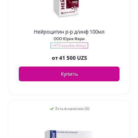
Нейроцитин р-р д/инф 100мл
ООО Юрия Фарм
+415 кешбэк-бонус
от
41 500 UZS
Купить
Есть в наличии (6)