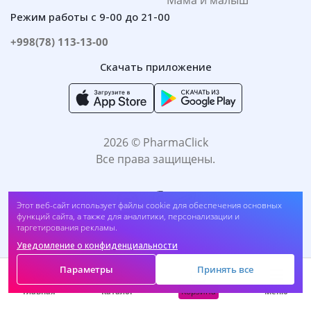
Мама и малыш
Режим работы с 9-00 до 21-00
+998(78) 113-13-00
Скачать приложение
2026 © PharmaClick
Все права защищены.
Этот веб-сайт использует файлы cookie для обеспечения основных
функций сайта, а также для аналитики, персонализации и
таргетирования рекламы.
Уведомление о конфиденциальности
Принимаем к оплате:
Параметры
Принять все
Корзина
Главная
Каталог
Меню