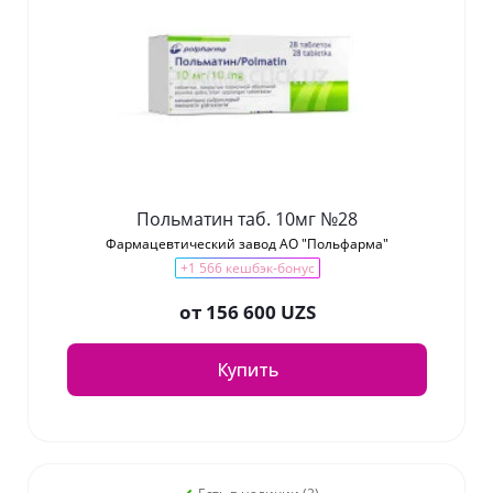
Польматин таб. 10мг №28
Фармацевтический завод АО "Польфарма"
+1 566 кешбэк-бонус
от
156 600 UZS
Купить