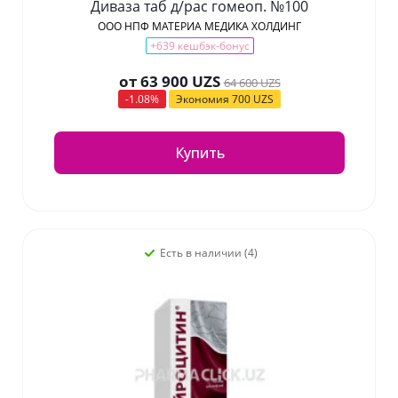
Диваза таб д/рас гомеоп. №100
ООО НПФ МАТЕРИА МЕДИКА ХОЛДИНГ
+639 кешбэк-бонус
от
63 900 UZS
64 600 UZS
-1.08%
Экономия
700 UZS
Купить
Есть в наличии (4)