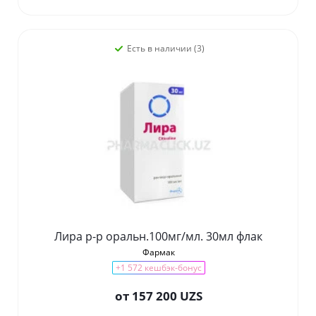
Есть в наличии (3)
Лира р-р оральн.100мг/мл. 30мл флак
Фармак
+1 572 кешбэк-бонус
от
157 200 UZS