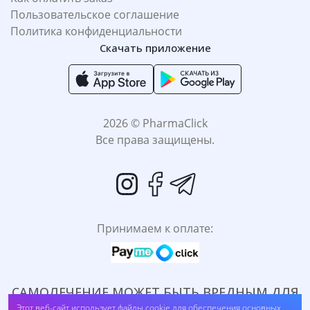
Пользовательское соглашение
Политика конфиденциальности
Скачать приложение
2026 © PharmaClick
Все права защищены.
Принимаем к оплате:
САМОЛЕЧЕНИЕ МОЖЕТ БЫТЬ ВРЕДНЫМ ДЛЯ
ВАШЕГО ЗДОРОВЬЯ. ПЕРЕД ПРИМЕНЕНИЕМ
Этот веб-сайт использует файлы cookie для обеспечения основных