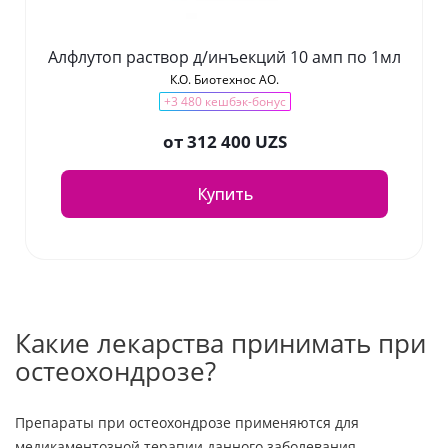
Алфлутоп раствор д/инъекций 10 амп по 1мл
К.О. Биотехнос АО.
+3 480 кешбэк-бонус
от
312 400 UZS
Купить
Какие лекарства принимать при
остеохондрозе?
Препараты при остеохондрозе применяются для
медикаментозной терапии данного заболевания.