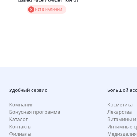
Baked Face Powder тон 01
НЕТ В НАЛИЧИИ
Удобный сервис
Большой ас
Компания
Косметика
Бонусная программа
Лекарства
Каталог
Витамины и
Контакты
Интимные с
Филиалы
Медизделия