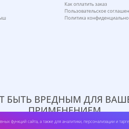
Как оплатить заказ
Пользовательское соглаше
лыш
Политика конфиденциально
 БЫТЬ ВРЕДНЫМ ДЛЯ ВАШЕ
ПРИМЕНЕНИЕМ
А ПРОКОНСУЛЬТИРУЙТЕСЬ 
вных функций сайта, а также для аналитики, персонализации и тарг