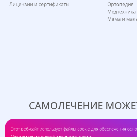
Лицензии и сертификаты
Ортопедия
Медтехника
Мама и ма
САМОЛЕЧЕНИЕ МОЖЕТ
ПРЕПАРАТ
Этот веб-сайт использует файлы cookie для обеспечения осно
Уведомление о конфиденциальности