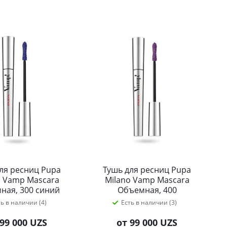
ля ресниц Pupa
Тушь для ресниц Pupa
o Vamp Mascara
Milano Vamp Mascara
ная, 300 синий
Объемная, 400
кая ночь 9 мл
фиолетовый 9 мл
ть в наличии (4)
Есть в наличии (3)
99 000 UZS
от
99 000 UZS