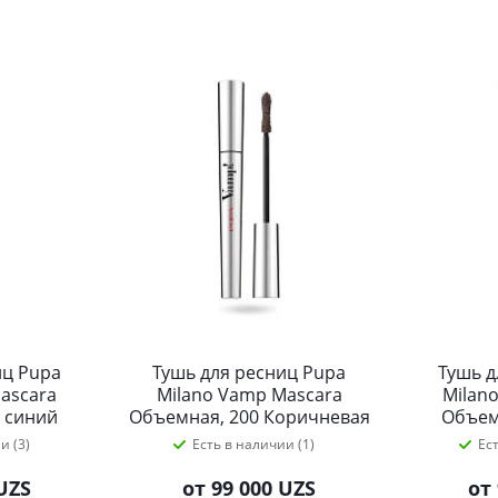
иц Pupa
Тушь для ресниц Pupa
Тушь д
ascara
Milano Vamp Mascara
Milan
 синий
Объемная, 200 Коричневая
Объем
 мл
9 мл
глубо
и (3)
Есть в наличии (1)
Ес
UZS
от
99 000 UZS
от