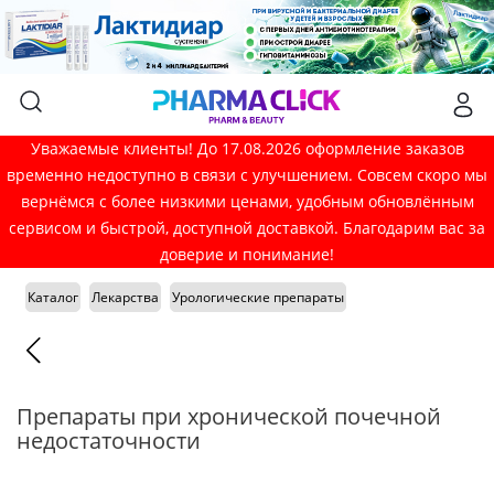
Уважаемые клиенты! До 17.08.2026 оформление заказов
временно недоступно в связи с улучшением. Совсем скоро мы
вернёмся с более низкими ценами, удобным обновлённым
сервисом и быстрой, доступной доставкой. Благодарим вас за
доверие и понимание!
Каталог
Лекарства
Урологические препараты
Препараты при хронической почечной
недостаточности