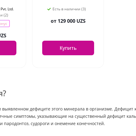
Pvt. Ltd.
Есть в наличии (3)
и (2)
от
129 000 UZS
онус
UZS
Купить
я?
 выявленном дефиците этого минерала в организме. Дефицит к
чные симптомы, указывающие на существенный дефицит кальци
 и пародонтоз, судороги и онемение конечностей.