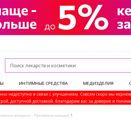
ДЫ
ИНТИМНЫЕ СРЕДСТВА
МЕДИЗДЕЛИЯ
нно недоступно в связи с улучшением. Совсем скоро мы вернё
рой, доступной доставкой. Благодарим вас за доверие и поним
ельного аппарата
-
Препараты кальция 💊