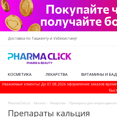
Доставка по Ташкенту и Узбекистану!
КОСМЕТИКА
ЛЕКАРСТВА
ВИТАМИНЫ И БА
Уважаемые клиенты! До 07.08.2026 оформление заказов време
быст
PharmaСlick.uz
-
Каталог
-
Лекарства
-
Препараты для опорно-двигат
Препараты кальция