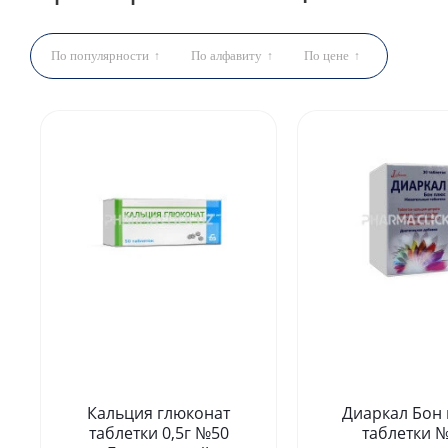
По популярности
По алфавиту
По цене
Кальция глюконат
Диаркал Бон 
таблетки 0,5г №50
таблетки 