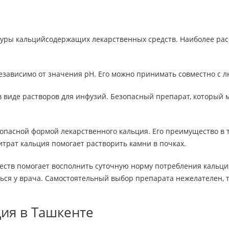
уры кальцийсодержащих лекарственных средств. Наиболее расп
независимо от значения pH. Его можно принимать совместно с 
и в виде растворов для инфузий. Безопасный препарат, которы
пасной формой лекарственного кальция. Его преимущество в то
трат кальция помогает растворить камни в почках.
еств помогает восполнить суточную норму потребления кальци
ься у врача. Самостоятельный выбор препарата нежелателен, т
ия в Ташкенте