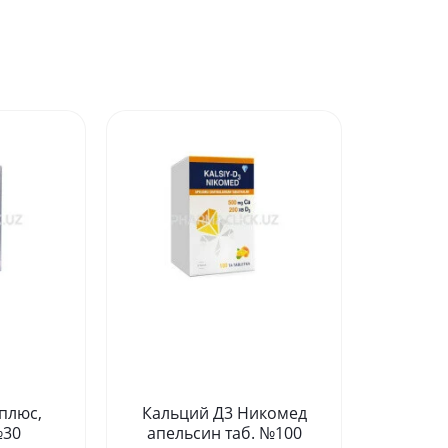
плюс,
Кальций Д3 Никомед
№30
апельсин таб. №100