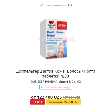
Есть в наличии (1)
Доппельгерц актив Кожа+Волосы+Ногти
таблетки №30
QUEISSER PHARMA, GmbH & Co. KG
+6 120 кешбэк-бонус
от
122 400 UZS
137 600 UZS
-11.05%
Экономия
15 200 UZS