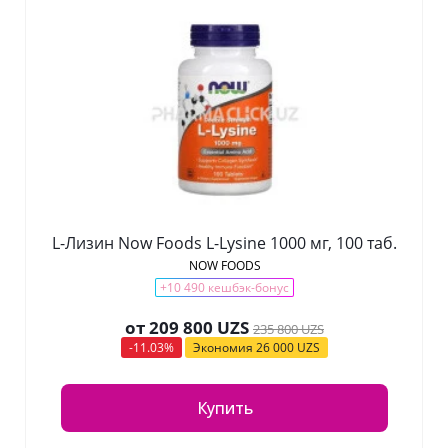
L-Лизин Now Foods L-Lysine 1000 мг, 100 таб.
NOW FOODS
+10 490 кешбэк-бонус
от
209 800 UZS
235 800 UZS
-11.03%
Экономия
26 000 UZS
Купить