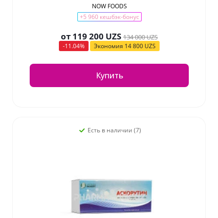
NOW FOODS
+5 960 кешбэк-бонус
от
119 200 UZS
134 000 UZS
-11.04%
Экономия
14 800 UZS
Купить
Есть в наличии (7)