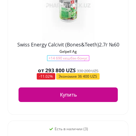
Swiss Energy Calcivit (Bones&Teeth)2.7г №60
Gelpell Ag
+14 690 кешбэк-бонус
от
293 800 UZS
330 200 UZS
-11.02%
Экономия
36 400 UZS
Купить
Есть в наличии (3)