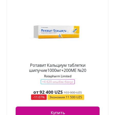
Ротавит Кальциум таблетки
шипучие1000мг+200ME №20
Rotapharm Limited
+4 620 кешбэк-бонус
от
92 400 UZS
103 900 UZS
-11.07%
Экономия
11 500 UZS
Купить