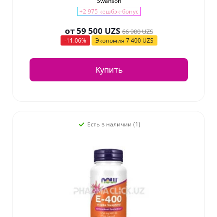
Swanson
+2 975 кешбэк-бонус
от
59 500 UZS
66 900 UZS
-11.06%
Экономия
7 400 UZS
Купить
Есть в наличии (1)