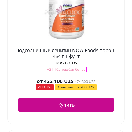
Подсолнечный лецитин NOW Foods порош.
454 г 1 фунт
NOW FOODS
+21 105 кешбэк-бонус
от
422 100 UZS
474 300 UZS
-11.01%
Экономия
52 200 UZS
Купить