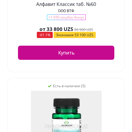
Алфавит Классик таб. №60
ООО ВТФ
+1 690 кешбэк-бонус
от
33 800 UZS
86 900 UZS
-61.1%
Экономия
53 100 UZS
Купить
Есть в наличии (5)