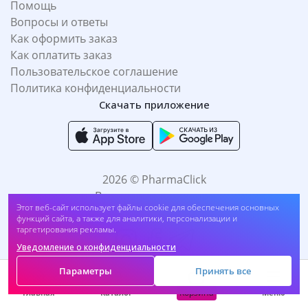
Помощь
Вопросы и ответы
Как оформить заказ
Как оплатить заказ
Пользовательское соглашение
Политика конфиденциальности
Скачать приложение
2026 © PharmaClick
Все права защищены.
Этот веб-сайт использует файлы cookie для обеспечения основных
функций сайта, а также для аналитики, персонализации и
таргетирования рекламы.
Уведомление о конфиденциальности
Параметры
Принять все
Принимаем к оплате:
Корзина
Главная
Каталог
Меню