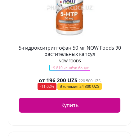
5-гидрокситриптофан 50 мг NOW Foods 90
растительных капсул
NOW FOODS
+9 810 кешбэк-бонус
от
196 200 UZS
220 500 UZS
-11.02%
Экономия
24 300 UZS
Купить