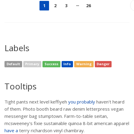
1
2
3
26
Labels
Default
Primary
Success
Info
Warning
Danger
Tooltips
Tight pants next level keffiyeh
you probably
haven't heard
of them. Photo booth beard raw denim letterpress vegan
messenger bag stumptown. Farm-to-table seitan,
mcsweeney's fixie sustainable quinoa 8-bit american apparel
have a
terry richardson vinyl chambray.