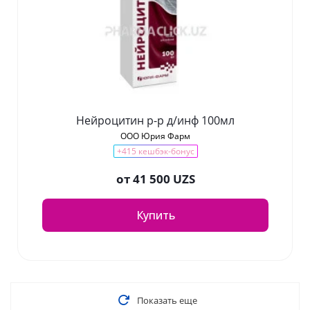
Нейроцитин р-р д/инф 100мл
ООО Юрия Фарм
+415 кешбэк-бонус
от
41 500 UZS
Купить
Показать еще