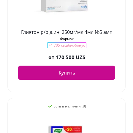
Глиятон р/р д.ин. 250мг/мл 4мл №5 амп
Фармак
+1 705 кешбэк-бонус
от
170 500 UZS
Купить
Есть в наличии (8)