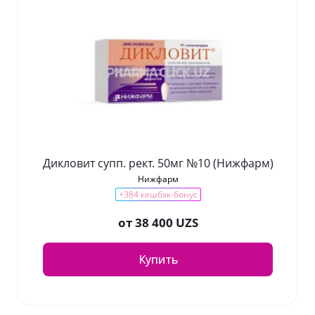
Дикловит супп. рект. 50мг №10 (Нижфарм)
Нижфарм
+384 кешбэк-бонус
от
38 400 UZS
Купить