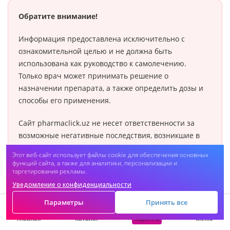
Обратите внимание!
Информация предоставлена исключительно с
ознакомительной целью и не должна быть
использована как руководство к самолечению.
Только врач может принимать решение о
назначении препарата, а также определить дозы и
способы его применения.
Сайт pharmaclick.uz не несет ответственности за
возможные негативные последствия, возникшие в
результате использования информации,
Этот веб-сайт использует файлы cookie для обеспечения основных
размещенной на сайте pharmaclick.uz.
функций сайта, а также для аналитики, персонализации и
таргетирования рекламы.
Уведомление о конфиденциальности
Параметры
Принять все
Корзина
Главная
Каталог
Меню