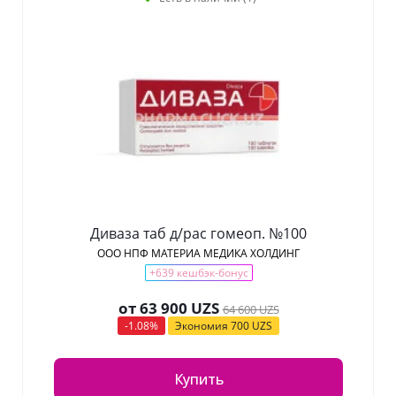
Диваза таб д/рас гомеоп. №100
ООО НПФ МАТЕРИА МЕДИКА ХОЛДИНГ
+639 кешбэк-бонус
от
63 900 UZS
64 600 UZS
-1.08%
Экономия
700 UZS
Купить