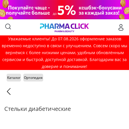
Уважаемые клиенты! До 07.08.2026 оформление заказов
временно недоступно в связи с улучшением. Совсем скоро мы
вернёмся с более низкими ценами, удобным обновлённым
сервисом и быстрой, доступной доставкой. Благодарим вас за
доверие и понимание!
Каталог
Ортопедия
Стельки диабетические