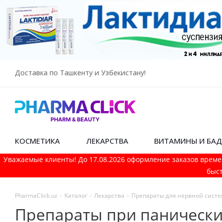
Доставка по Ташкенту и Узбекистану!
КОСМЕТИКА
ЛЕКАРСТВА
ВИТАМИНЫ И БА
Уважаемые клиенты! До 17.08.2026 оформление заказов време
быст
PharmaСlick.uz
-
Каталог
-
Лекарства
-
Препараты для нервной сист
Препараты при панически