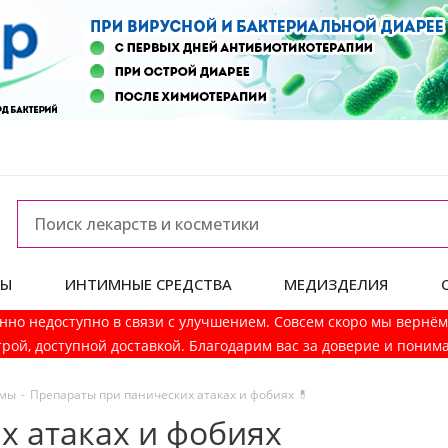
ДЫ
ИНТИМНЫЕ СРЕДСТВА
МЕДИЗДЕЛИЯ
нно недоступно в связи с улучшением. Совсем скоро мы вернё
рой, доступной доставкой. Благодарим вас за доверие и поним
емы
-
Препараты при панических атаках и фобиях 💊
х атаках и фобиях