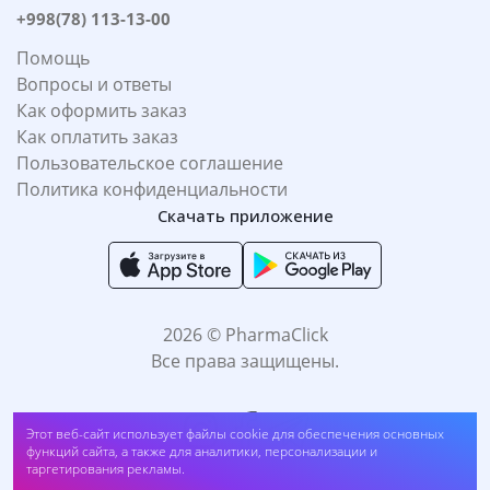
+998(78) 113-13-00
Помощь
Вопросы и ответы
Как оформить заказ
Как оплатить заказ
Пользовательское соглашение
Политика конфиденциальности
Скачать приложение
2026 © PharmaClick
Все права защищены.
Гель для бритья Deonica for MEN "Активная защита" 200 мл
Этот веб-сайт использует файлы cookie для обеспечения основных
(##unt11)
функций сайта, а также для аналитики, персонализации и
таргетирования рекламы.
Купить
31 800
UZS