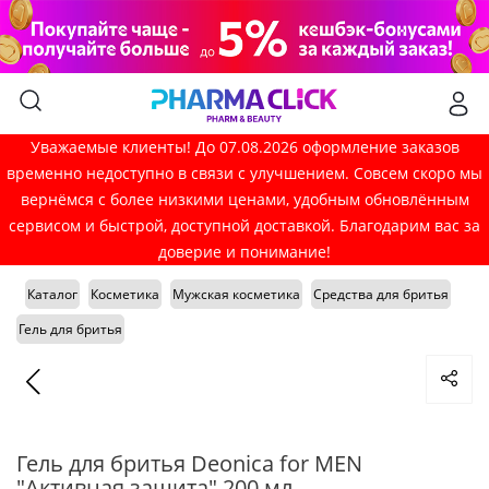
Уважаемые клиенты! До 07.08.2026 оформление заказов
временно недоступно в связи с улучшением. Совсем скоро мы
вернёмся с более низкими ценами, удобным обновлённым
сервисом и быстрой, доступной доставкой. Благодарим вас за
доверие и понимание!
Каталог
Косметика
Мужская косметика
Средства для бритья
Гель для бритья
Гель для бритья Deonica for MEN
"Активная защита" 200 мл