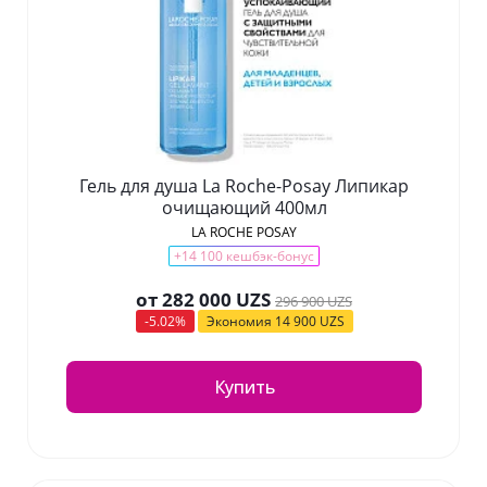
Гель для душа La Roche-Posay Липикар
очищающий 400мл
LA ROCHE POSAY
+14 100 кешбэк-бонус
от
282 000 UZS
296 900 UZS
-5.02%
Экономия
14 900 UZS
Купить