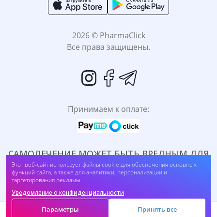
2026 © PharmaClick
Все права защищены.
Принимаем к оплате:
САМОЛЕЧЕНИЕ МОЖЕТ БЫТЬ ВРЕДНЫМ ДЛЯ
ВАШЕГО ЗДОРОВЬЯ. ПЕРЕД ПРИМЕНЕНИЕМ
Этот веб-сайт использует файлы cookie для обеспечения основных
функций сайта, а также для аналитики, персонализации и
ПРЕПАРАТА ПРОКОНСУЛЬТИРУЙТЕСЬ C
таргетирования рекламы.
ВРАЧОМ.
Уведомление о конфиденциальности
Параметры
Принять все