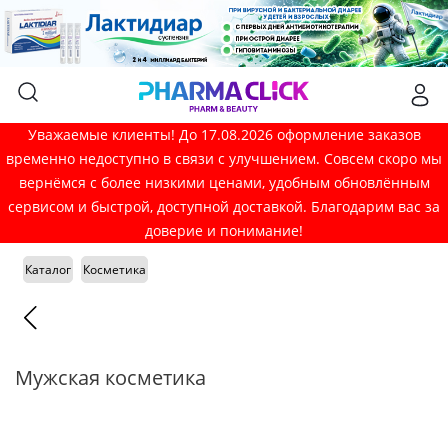
Уважаемые клиенты! До 17.08.2026 оформление заказов
временно недоступно в связи с улучшением. Совсем скоро мы
вернёмся с более низкими ценами, удобным обновлённым
сервисом и быстрой, доступной доставкой. Благодарим вас за
доверие и понимание!
Каталог
Косметика
Мужская косметика