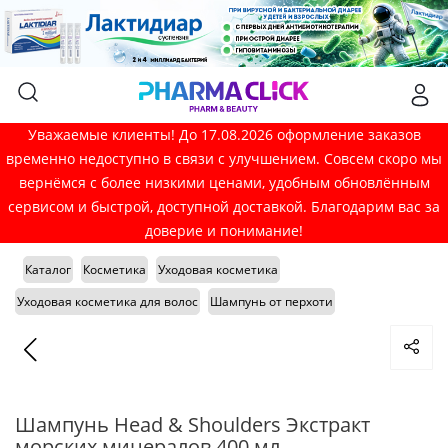
Уважаемые клиенты! До 17.08.2026 оформление заказов
временно недоступно в связи с улучшением. Совсем скоро мы
вернёмся с более низкими ценами, удобным обновлённым
сервисом и быстрой, доступной доставкой. Благодарим вас за
доверие и понимание!
Каталог
Косметика
Уходовая косметика
Уходовая косметика для волос
Шампунь от перхоти
Шампунь Head & Shoulders Экстракт
морских минералов 400 мл