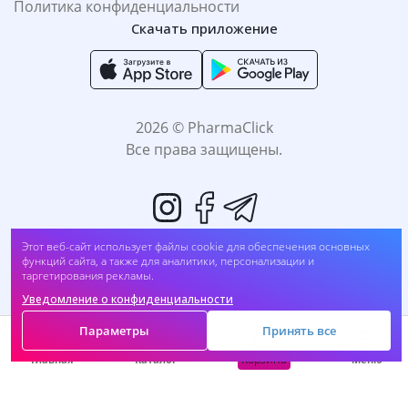
Политика конфиденциальности
Скачать приложение
2026 © PharmaClick
Все права защищены.
Этот веб-сайт использует файлы cookie для обеспечения основных
функций сайта, а также для аналитики, персонализации и
Принимаем к оплате:
таргетирования рекламы.
Уведомление о конфиденциальности
Параметры
Принять все
САМОЛЕЧЕНИЕ МОЖЕТ БЫТЬ ВРЕДНЫМ ДЛЯ
Корзина
Главная
Каталог
Меню
ВАШЕГО ЗДОРОВЬЯ. ПЕРЕД ПРИМЕНЕНИЕМ
ПРЕПАРАТА ПРОКОНСУЛЬТИРУЙТЕСЬ C
ВРАЧОМ.