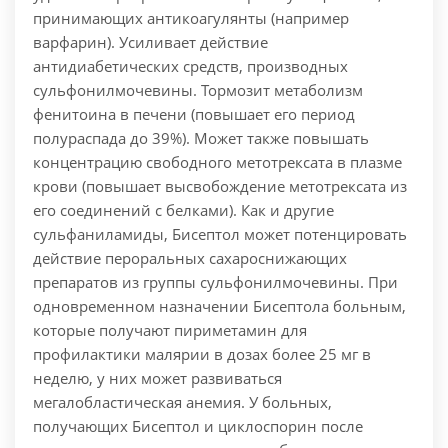
принимающих антикоагулянты (например
варфарин). Усиливает действие
антидиабетических средств, производных
сульфонилмочевины. Тормозит метаболизм
фенитоина в печени (повышает его период
полураспада до 39%). Может также повышать
концентрацию свободного метотрексата в плазме
крови (повышает высвобождение метотрексата из
его соединений с белками). Как и другие
сульфаниламиды, Бисептол может потенцировать
действие пероральных сахароснижающих
препаратов из группы сульфонилмочевины. При
одновременном назначении Бисептола больным,
которые получают пириметамин для
профилактики малярии в дозах более 25 мг в
неделю, у них может развиваться
мегалобластическая анемия. У больных,
получающих Бисептол и циклоспорин после