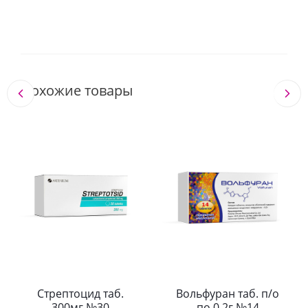
Похожие товары
Стрептоцид таб.
Вольфуран таб. п/о
300мг №30
по 0,2г №14