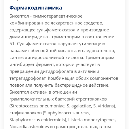
Фармакодинамика
Бисептол - химиотерапевтическое
комбинированное лекарственное средство,
содержащее сульфаметоксазол и производное
диаминпиридина - триметоприм в соотношении
51. Сульфаметоксазол нарушает утилизацию
парааминобензойной кислоты, и следовательно,
синтез дигидрофолиевой кислоты. Триметоприм
ингибирует фермент, который участвует в
превращении дигидрофолата в активный
тетрагидрофолат. Комбинация обоих компонентов
позволила получить бактерицидное действие.
Бисептол активен в отношении
грамположительных бактерий стрептококков
(Streptococcus pneumoniae, S. agalactiae, S. viridans),
стафилококков (Staphylococcus aureus,
Staphylococcus epidermidis), Listeria monocytogenes,
Nocardia asteroides и грамотрицательных, в том