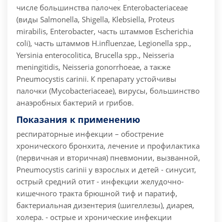
числе большинства палочек Enterobacteriaceae
(виды Salmonella, Shigella, Klebsiella, Proteus
mirabilis, Enterobacter, часть штаммов Escherichia
coli), часть штаммов H.influenzae, Legionella spp.,
Yersinia enterocolitica, Brucella spp., Neisseria
meningitidis, Neisseria gonorrhoeae, а также
Pneumocystis carinii. К препарату устойчивы
палочки (Mycobacteriaceae), вирусы, большинство
анаэробных бактерий и грибов.
Показания к применению
респираторные инфекции – обострение
хронического бронхита, лечение и профилактика
(первичная и вторичная) пневмонии, вызванной,
Pneumocystis carinii у взрослых и детей - синусит,
острый средний отит - инфекции желудочно-
кишечного тракта брюшной тиф и паратиф,
бактериальная дизентерия (шигеллезы), диарея,
холера. - острые и хронические инфекции