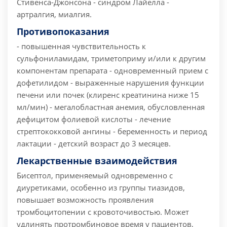
Стивенса-Джонсона - синдром Лайелла -
артралгия, миалгия.
Противопоказания
- повышенная чувствительность к
сульфониламидам, триметоприму и/или к другим
компонентам препарата - одновременный прием с
дофетилидом - выраженные нарушения функции
печени или почек (клиренс креатинина ниже 15
мл/мин) - мегалобластная анемия, обусловленная
дефицитом фолиевой кислоты - лечение
стрептококковой ангины - беременность и период
лактации - детский возраст до 3 месяцев.
Лекарственные взаимодействия
Бисептол, применяемый одновременно с
диуретиками, особенно из группы тиазидов,
повышает возможность проявления
тромбоцитопении с кровоточивостью. Может
удлинять протромбиновое время у пациентов,