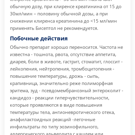
обычную дозу, при клиренсе креатинина от 15 до
30мл/мин – половину обычной дозы, а при
снижении клиренса креатинина до <15 мл/мин
применять Бисептол не рекомендуется.
Побочные действия
Обычно препарат хорошо переносится. Частота не
известна - тошнота, рвота, отсутствие аппетита,
диарея, боли в животе, гастрит, стоматит, глоссит -
лейкопения, нейтропения, тромбоцитопения -
повышение температуры, дрожь - сыпь,
крапивница, значительно реже полиморфная
эритема, зуд - псевдомембранозный энтероколит -
кандидоз - реакции гиперчувствительности,
которые проявляются в виде повышения
температуры тела, ангионевротического отека,
анафилактоидных реакций -легочные
инфильтраты по типу эозинофильного,
аллергического альвеолита с кашлем или