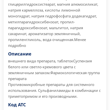
глицерилгидроксистеарат, магния алюмосиликат,
натрия кармеллоза, кислоты лимонной
моногидрат, натрия гидрофосфата додекагидрат,
метилпарагидроксибензоат, пропил-
парагидроксибензоат, мальтитол, натрия
сахаринат, ароматизатор земляничный,
пропиленгликоль, вода очищенная.Менее
подробно
Описание
внешнего вида препарата, таблеток
Суспензия
белого или светло-кремового цвета с
земляничным запахом.
Фармокологическая группа
препарата
Противомикробные препараты для системного
использования. Сульфаниламиды в комбинации с
триметопримом и его производными.
Код АТС