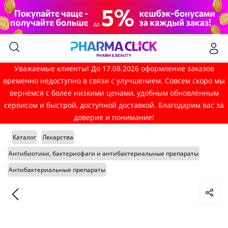
Уважаемые клиенты! До 17.08.2026 оформление заказов
временно недоступно в связи с улучшением. Совсем скоро мы
вернёмся с более низкими ценами, удобным обновлённым
сервисом и быстрой, доступной доставкой. Благодарим вас за
доверие и понимание!
Каталог
Лекарства
Антибиотики, бактериофаги и антибактериальные препараты
Антибактериальные препараты