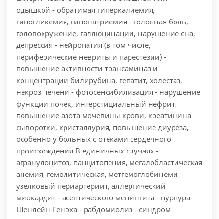
одышкой - обратимая гиперкалиемия,
гипогликемия, гипонатриемия - головная боль,
головокружение, галлюцинации, нарушение сна,
депрессия - нейропатия (в том числе,
периферические невриты и парестезии) -
повышение активности трансаминаз и
концентрации билирубина, гепатит, холестаз,
некроз печени - фотосенсибилизация - нарушение
функции почек, интерстициальный нефрит,
повышение азота мочевины крови, креатинина
сыворотки, кристаллурия, повышение диуреза,
особенно у больных с отеками сердечного
происхождения В единичных случаях -
агранулоцитоз, панцитопения, мегалобластическая
анемия, гемолитическая, метгемоглобинеми -
узелковый периартериит, аллергический
миокардит - асептического менингита - пурпура
Шенлейн-Геноха - рабдомиолиз - синдром