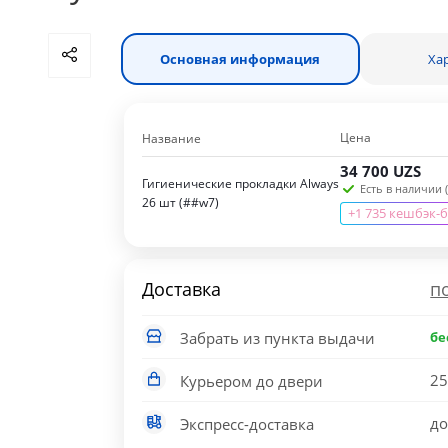
Основная информация
Ха
Цена
Название
34 700
UZS
Гигиенические прокладки Always
Есть в наличии (
26 шт (##w7)
+1 735 кешбэк-
Доставка
п
Забрать из пункта выдачи
бе
25
Курьером до двери
до
Экспресс-доставка