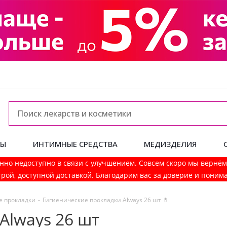
ДЫ
ИНТИМНЫЕ СРЕДСТВА
МЕДИЗДЕЛИЯ
нно недоступно в связи с улучшением. Совсем скоро мы вернё
рой, доступной доставкой. Благодарим вас за доверие и поним
 прокладки
-
Гигиенические прокладки Always 26 шт 💊
Always 26 шт