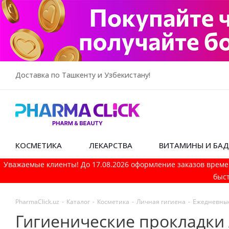
Доставка по Ташкенту и Узбекистану!
КОСМЕТИКА
ЛЕКАРСТВА
ВИТАМИНЫ И БА
Уважаемые клиенты! До 17.08.2026 оформление заказов време
быст
PharmaСlick.uz
-
Каталог
-
Косметика
-
Личная гигиена
-
Ежедневные
Гигиенические прокладки 