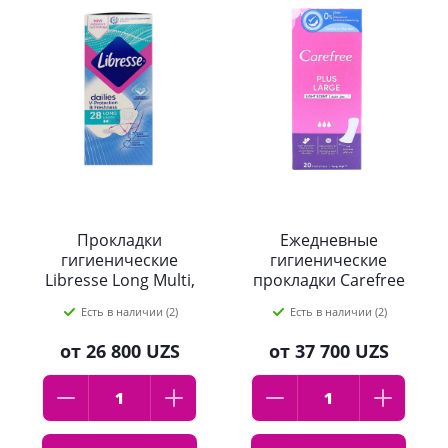
Прокладки
Ежедневные
гигиенические
гигиенические
Libresse Long Multi,
прокладки Carefree
28шт
Large Plus Fresh
Есть в наличии (2)
Есть в наличии (2)
ароматизированные
20 шт
от
26 800 UZS
от
37 700 UZS