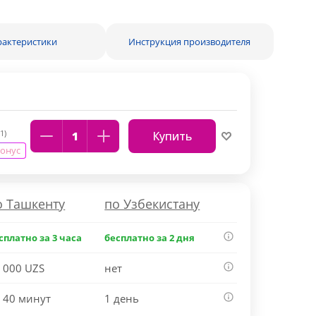
рактеристики
Инструкция производителя
1)
Купить
бонус
о Ташкенту
по Узбекистану
сплатно за 3 часа
бесплатно за 2 дня
 000 UZS
нет
 40 минут
1 день