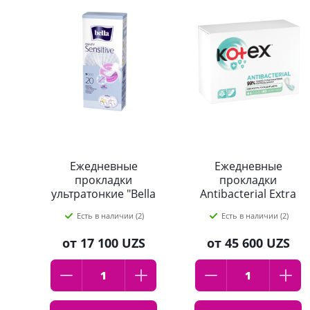
Ежедневные
Ежедневные
прокладки
прокладки
ультратонкие "Bella
Antibacterial Extra
Panty Sensitive" 20
Thin Kotex 40 шт
Есть в наличии (2)
Есть в наличии (2)
шт
от
17 100 UZS
от
45 600 UZS