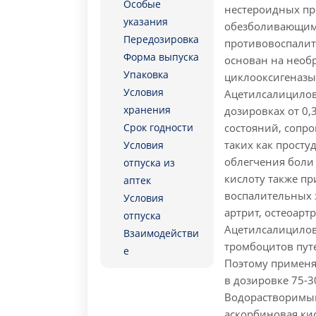
Особые
нестероидных пр
указания
обезболивающим
Передозировка
противовоспалит
Форма выпуска
основан на необ
Упаковка
циклооксигеназы
Условия
Ацетилсалицилов
хранения
дозировках от 0,
Срок годности
состояний, сопр
таких как просту
Условия
облегчения боли 
отпуска из
кислоту также п
аптек
воспалительных 
Условия
артрит, остеоар
отпуска
Ацетилсалицилов
Взаимодействи
тромбоцитов пут
е
Поэтому применя
в дозировке 75-30
Водорастворимы
аскорбиновая ки