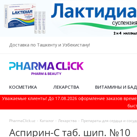
Доставка по Ташкенту и Узбекистану!
КОСМЕТИКА
ЛЕКАРСТВА
ВИТАМИНЫ И БА
Уважаемые клиенты! До 17.08.2026 оформление заказов време
быст
PharmaСlick.uz
-
Каталог
-
Лекарства
-
Препараты для сердца и сосуд
Аспирин-С таб. шип. №10