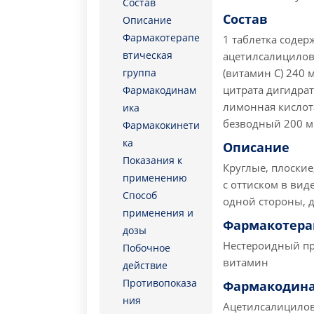
Состав
Состав
Описание
Фармакотерапе
1 таблетка содер
втическая
ацетилсалицилова
группа
(витамин С) 240 м
цитрата дигидрат
Фармакодинам
лимонная кислота
ика
безводный 200 мг
Фармакокинети
ка
Описание
Показания к
Круглые, плоские
применению
с оттиском в вид
Способ
одной стороны, д
применения и
Фармакотера
дозы
Нестероидный пр
Побочное
витамин
действие
Противопоказа
Фармакодин
ния
Ацетилсалицилова