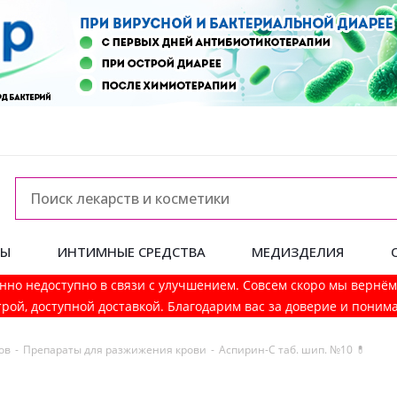
ДЫ
ИНТИМНЫЕ СРЕДСТВА
МЕДИЗДЕЛИЯ
нно недоступно в связи с улучшением. Совсем скоро мы вернё
рой, доступной доставкой. Благодарим вас за доверие и поним
ов
-
Препараты для разжижения крови
-
Аспирин-С таб. шип. №10 💊