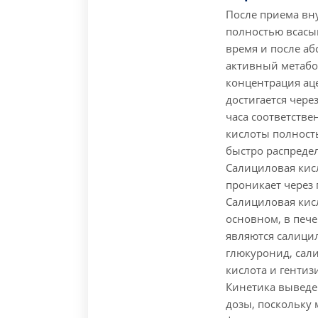
После приема вн
полностью всасыв
время и после а
активный метабо
концентрация ац
достигается через
часа соответстве
кислоты полност
быстро распредел
Салициловая кис
проникает через 
Салициловая кисл
основном, в печ
являются салици
глюкуронид, сал
кислота и гентиз
Кинетика выведе
дозы, поскольку