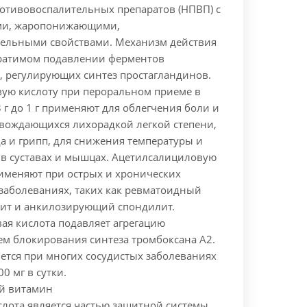
отивовоспалительных препаратов (НПВП) с
и, жаропонижающими,
ельными свойствами. Механизм действия
ратимом подавлении ферментов
, регулирующих синтез простагландинов.
ую кислоту при пероральном приеме в
3 г до 1 г применяют для облегчения боли и
овождающихся лихорадкой легкой степени,
да и грипп, для снижения температуры и
в суставах и мышцах.
Ацетилсалициловую
рименяют при острых и хронических
заболеваниях, таких как ревматоидный
трит и анкилозирующий спондилит.
ая кислота подавляет агрегацию
ем блокирования синтеза тромбоксана А2.
ется при многих сосудистых заболеваниях
0 мг в сутки.
й витамин
слота является частью защитной системы