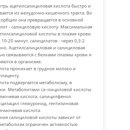
утрь
ацетилсалициловая кислота быстро и
ается из желудочно-кишечного тракта. Во
бсорбции она превращается в основной
лит - салициловую кислоту. Максимальная
етилсалициловой кислоты в плазме крови
 10-20 минут, салицилатов - через 0,3-2
нно.
Ацетилсалициловая и салициловая
ью связываются с белками плазмы крови и
яются в организме.
лота проникает в грудное молоко и
плаценту.
ота подвергается метаболизму, в
ени. Метаболитами са¬лициловой кислоты
лмочевая кислота, салицилфенол
ицилацил глюкуронид, гентизиновая
инмочевая кислота.
ния салициловой кислоты зависит от
 метаболизм ограничен активностью