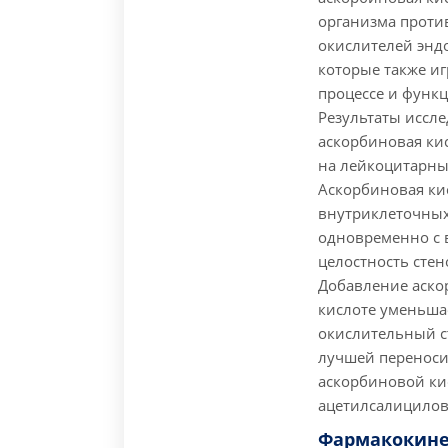
организма проти
окислителей энд
которые также и
процессе и функ
Результаты исслед
аскорбиновая ки
на лейкоцитарны
Аскорбиновая ки
внутриклеточных
одновременно с 
целостность стен
Добавление аско
кислоте уменьша
окислительный ст
лучшей переноси
аскорбиновой ки
ацетилсалицилов
Фармакокине