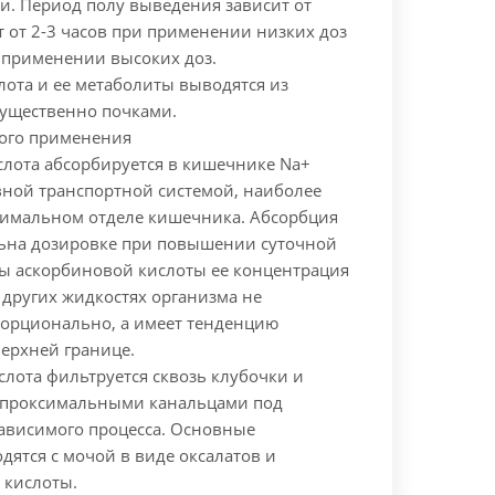
и. Период полу выведения зависит от
т от 2-3 часов при применении низких доз
и применении высоких доз.
лота и ее метаболиты выводятся из
ущественно почками.
ого применения
слота абсорбируется в кишечнике Na+
вной транспортной системой, наиболее
ксимальном отделе кишечника. Абсорбция
ьна дозировке при повышении суточной
ы аскорбиновой кислоты ее концентрация
 других жидкостях организма не
орционально, а имеет тенденцию
верхней границе.
лота фильтруется сквозь клубочки и
 проксимальными канальцами под
зависимого процесса. Основные
ятся с мочой в виде оксалатов и
 кислоты.