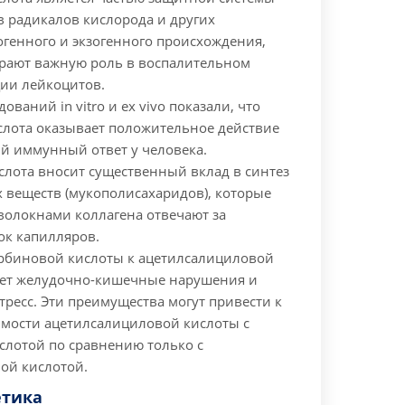
в радикалов кислорода и других
огенного и экзогенного происхождения,
грают важную роль в воспалительном
ции лейкоцитов.
ований in vitro и ex vivo показали, что
слота оказывает положительное действие
й иммунный ответ у человека.
слота вносит существенный вклад в синтез
 веществ (мукополисахаридов), которые
волокнами коллагена отвечают за
ок капилляров.
рбиновой кислоты к ацетилсалициловой
ет желудочно-кишечные нарушения и
ресс. Эти преимущества могут привести к
мости ацетилсалициловой кислоты с
слотой по сравнению только с
ой кислотой.
тика