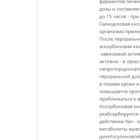
ферментов печен
дозы и составляе
до 15 часов - пр
Салициловая кис
организма преим
После пероральн
аскорбиновая ки
-зависимой акти
активно - в про
непропорционал
пероральной доз
в плазме крови и
повышается проп
приближаться к 
Аскорбиновая кис
реабсорбируется
действием Nа+ -
метаболиты вывод
дикетогулоновой