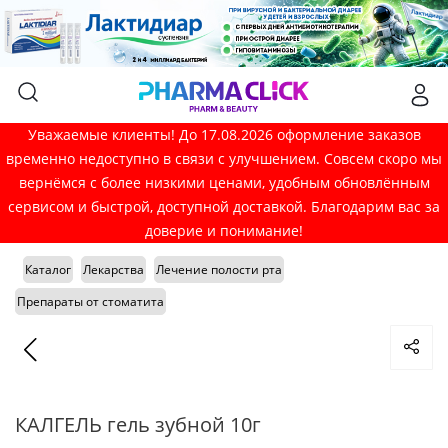
Уважаемые клиенты! До 17.08.2026 оформление заказов
временно недоступно в связи с улучшением. Совсем скоро мы
вернёмся с более низкими ценами, удобным обновлённым
сервисом и быстрой, доступной доставкой. Благодарим вас за
доверие и понимание!
Каталог
Лекарства
Лечение полости рта
Препараты от стоматита
КАЛГЕЛЬ гель зубной 10г