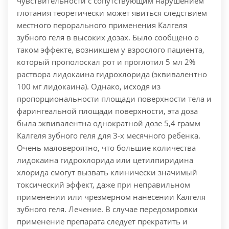
чувствительности с сопутствующим нарушением
глотания теоретически может явиться следствием
местного перорального применения Калгеля
зубного геля в высоких дозах. Было сообщено о
таком эффекте, возникшем у взрослого пациента,
который прополоскал рот и проглотил 5 мл 2%
раствора лидокаина гидрохлорида (эквивалентно
100 мг лидокаина). Однако, исходя из
пропорциональности площади поверхности тела и
фарингеальной площади поверхности, эта доза
была эквивалентна однократной дозе 5,4 грамм
Калгеля зубного геля для 3-х месячного ребенка.
Очень маловероятно, что большие количества
лидокаина гидрохлорида или цетилпиридина
хлорида смогут вызвать клинически значимый
токсический эффект, даже при неправильном
применении или чрезмерном нанесении Калгеля
зубного геля. Лечение. В случае передозировки
применение препарата следует прекратить и