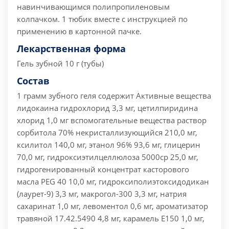
навинчивающимся полипропиленовым
колпачком. 1 тюбик вместе с инструкцией по
применению в картонной пачке.
Лекарственная форма
Гель зубной 10 г (тубы)
Состав
1 грамм зубного геля содержит Активные вещества
лидокаина гидрохлорид 3,3 мг, цетилпиридина
хлорид 1,0 мг вспомогательные вещества раствор
сорбитола 70% некристаллизующийся 210,0 мг,
ксилитол 140,0 мг, этанол 96% 93,6 мг, глицерин
70,0 мг, гидроксиэтилцеллюлоза 5000ср 25,0 мг,
гидрогенированный концентрат касторового
масла PEG 40 10,0 мг, гидроксиполиэтоксидодикан
(лаурет-9) 3,3 мг, макрогол-300 3,3 мг, натрия
сахаринат 1,0 мг, левоментол 0,6 мг, ароматизатор
травяной 17.42.5490 4,8 мг, карамель Е150 1,0 мг,