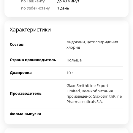
по Ташкенту
до 40 минут
по Узбекистану
1 день
Характеристики
Лидокаин, цетилпиридиния
Состав
хлорид
Страна производитель
Польша
Дозировка
10 г
GlaxoSmithKline Export
Limited, Великобритания
Производитель
произведено: GlaxoSmithKline
Pharmaceuticals S.A.
Форма выпуска