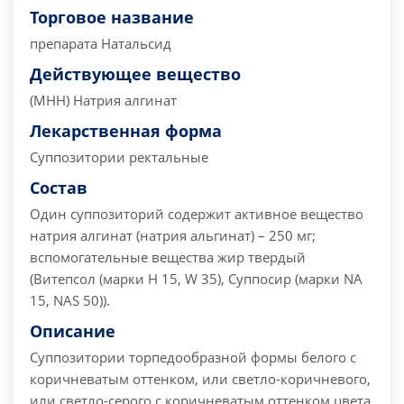
Торговое название
препарата
Натальсид
Действующее вещество
(МНН) Натрия алгинат
Лекарственная форма
Суппозитории ректальные
Состав
Один суппозиторий содержит
активное вещество
натрия алгинат (натрия альгинат) – 250 мг;
вспомогательные вещества жир твердый
(Витепсол (марки Н 15, W 35), Суппосир (марки NA
15, NAS 50)).
Описание
Суппозитории торпедообразной формы белого с
коричневатым оттенком, или светло-коричневого,
или светло-серого с коричневатым оттенком цвета,