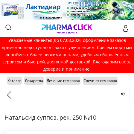
Уважаемые клиенты! До 07.08.2026 оформление заказов
временно недоступно в связи с улучшением. Совсем скоро мы
вернёмся с более низкими ценами, удобным обновлённым
сервисом и быстрой, доступной доставкой. Благодарим вас за
доверие и понимание!
Каталог
Лекарства
Лечение геморроя
Свечи от геморроя
Натальсид суппоз. рек. 250 №10