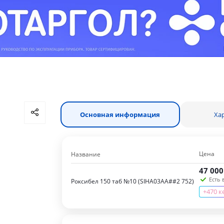
Основная информация
Ха
Цена
Название
47 000
Есть 
Роксибел 150 таб №10 (SIHA03AA##2 752)
+470 