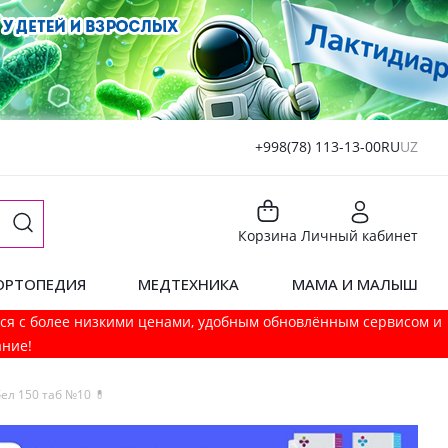
+998(78) 113-13-00
RU
UZ
Корзина
Личный кабинет
ОРТОПЕДИЯ
МЕДТЕХНИКА
МАМА И МАЛЫШ
мся с более низкими ценами, удобным обновлённым сервисом и
ание!
ел 150 таб №10 💊