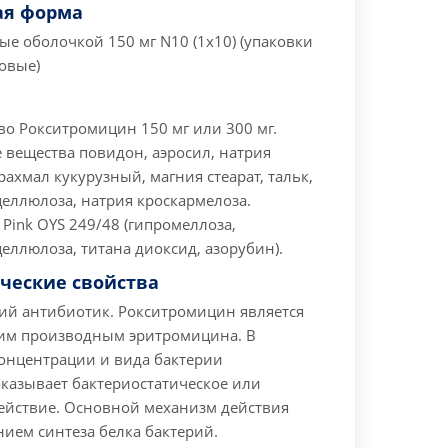
ая форма
ые оболочкой 150 мг N10 (1х10) (упаковки
овые)
во Рокситромицин 150 мг или 300 мг.
 вещества повидон, аэросил, натрия
рахмал кукурузный, магния стеарат, тальк,
еллюлоза, натрия кроскармелоза.
Pink OYS 249/48 (гипромеллоза,
ллюлоза, титана диоксид, азорубин).
ческие свойства
ий антибиотик. Рокситромицин является
им производным эритромицина. В
концентрации и вида бактерии
казывает бактериостатическое или
ействие. Основной механизм действия
нием синтеза белка бактерий.