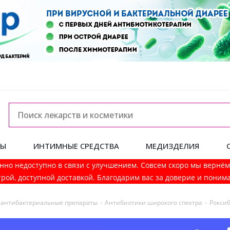
ДЫ
ИНТИМНЫЕ СРЕДСТВА
МЕДИЗДЕЛИЯ
нно недоступно в связи с улучшением. Совсем скоро мы вернё
рой, доступной доставкой. Благодарим вас за доверие и поним
и антибактериальные препараты
-
Антибиотики широкого спектра
-
Роксиб