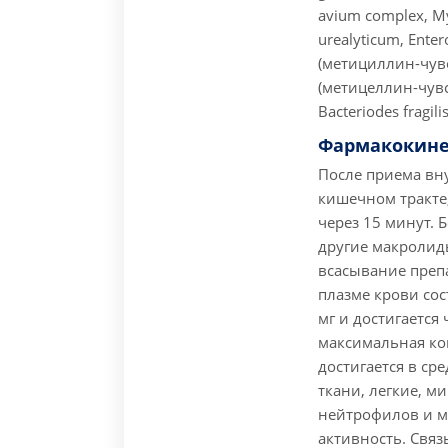
avium complex, M
urealyticum, Enter
(метициллин-чувс
(метицеллин-чув
Bacteriodes fragil
Фармакокине
После приема вну
кишечном тракте,
через 15 минут. 
другие макролид
всасывание преп
плазме крови сос
мг и достигается 
максимальная кон
достигается в ср
ткани, легкие, м
нейтрофилов и м
активность. Связ