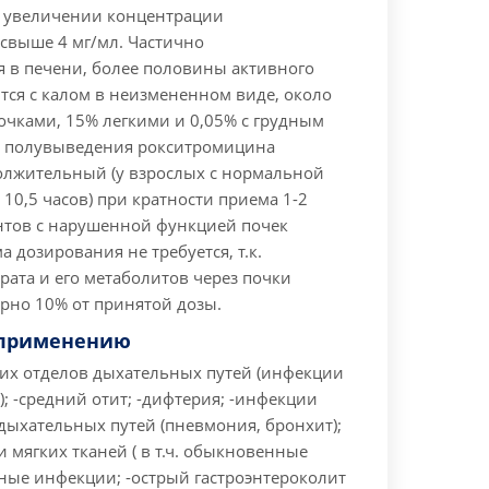
 увеличении концентрации
свыше 4 мг/мл. Частично
я в печени, более половины активного
тся с калом в неизмененном виде, около
очками, 15% легкими и 0,05% с грудным
д полувыведения рокситромицина
олжительный (у взрослых с нормальной
 10,5 часов) при кратности приема 1-2
ентов с нарушенной функцией почек
 дозирования не требуется, т.к.
ата и его метаболитов через почки
рно 10% от принятой дозы.
 применению
их отделов дыхательных путей (инфекции
); -средний отит; -дифтерия; -инфекции
дыхательных путей (пневмония, бронхит);
 мягких тканей ( в т.ч. обыкновенные
нные инфекции; -острый гастроэнтероколит