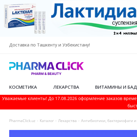
Доставка по Ташкенту и Узбекистану!
КОСМЕТИКА
ЛЕКАРСТВА
ВИТАМИНЫ И БА
Уважаемые клиенты! До 17.08.2026 оформление заказов време
быст
PharmaСlick.uz
-
Каталог
-
Лекарства
-
Антибиотики, бактериофаги 