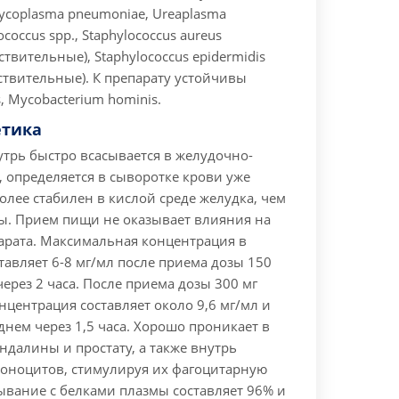
ycoplasma pneumoniae, Ureaplasma
ococcus spp., Staphylococcus aureus
твительные), Staphylococcus epidermidis
ствительные). К препарату устойчивы
is, Mycobacterium hominis.
тика
трь быстро всасывается в желудочно-
 определяется в сыворотке крови уже
Более стабилен в кислой среде желудка, чем
ы. Прием пищи не оказывает влияния на
арата. Максимальная концентрация в
тавляет 6-8 мг/мл после приема дозы 150
через 2 часа. После приема дозы 300 мг
центрация составляет около 9,6 мг/мл и
еднем через 1,5 часа. Хорошо проникает в
индалины и простату, а также внутрь
оноцитов, стимулируя их фагоцитарную
ывание с белками плазмы составляет 96% и