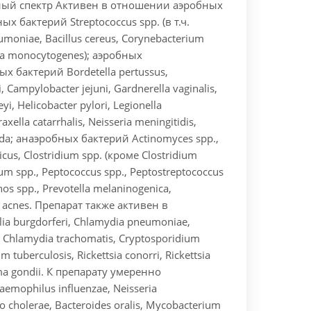
ый спектр Активен в отношении аэробных
 бактерий Streptococcus spp. (в т.ч.
umoniae, Bacillus cereus, Corynebacterium
eria monocytogenes); аэробных
х бактерий Bordetella pertussus,
, Campylobacter jejuni, Gardnerella vaginalis,
i, Helicobacter pylori, Legionella
xella catarrhalis, Neisseria meningitidis,
ida; анаэробных бактерий Actinomyces spp.,
ticus, Clostridium spp. (кроме Clostridium
erium spp., Peptococcus spp., Peptostreptococcus
os spp., Prevotella melaninogenica,
 acnes. Препарат также активен в
a burgdorferi, Chlamydia pneumoniae,
, Chlamydia trachomatis, Cryptosporidium
 tuberculosis, Rickettsia conorri, Rickettsia
asma gondii. К препарату умеренно
mophilus influenzae, Neisseria
o cholerae, Bacteroides oralis, Mycobacterium