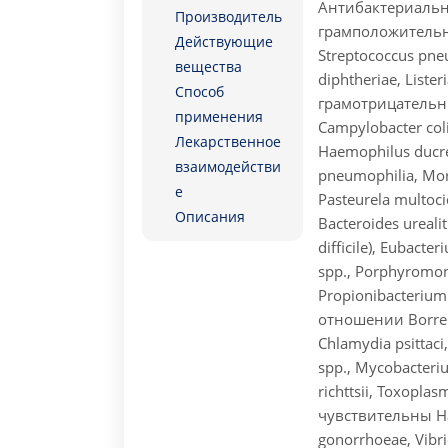
Антибактериальн
Производитель
грамположительных
Действующие
Streptococcus pne
вещества
diphtheriae, List
Способ
грамотрицательны
применения
Campylobacter coli
Лекарственное
Haemophilus ducrey
взаимодействи
pneumophilia, Mora
е
Pasteurela multoc
Описания
Bacteroides ureali
difficile), Eubact
spp., Porphyromon
Propionibacterium
отношении Borreli
Chlamydia psittaci
spp., Mycobacterium
richttsii, Toxopl
чувствительны Hae
gonorrhoeae, Vibri