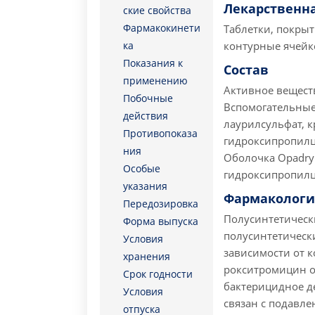
Лекарственн
ские свойства
Фармакокинети
Таблетки, покрыт
ка
контурные ячейк
Показания к
Состав
применению
Активное вещест
Побочные
Вспомогательные
действия
лаурилсульфат, к
Противопоказа
гидроксипропилц
ния
Оболочка Opadry 
Особые
гидроксипропилце
указания
Фармакологи
Передозировка
Полусинтетическ
Форма выпуска
полусинтетическ
Условия
зависимости от 
хранения
рокситромицин о
Срок годности
бактерицидное д
Условия
связан с подавле
отпуска