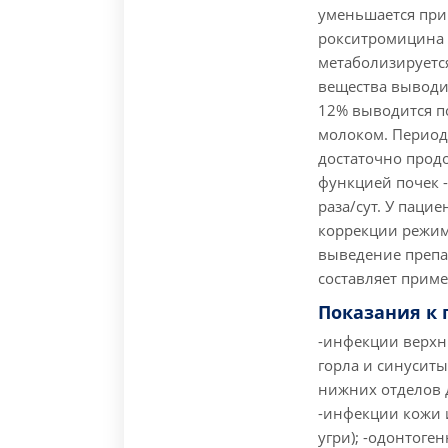
уменьшается при
рокситромицина 
метаболизируетс
вещества выводи
12% выводится п
молоком. Перио
достаточно прод
функцией почек -
раза/сут. У паци
коррекции режима
выведение препар
составляет приме
Показания к
-инфекции верхн
горла и синуситы
нижних отделов 
-инфекции кожи и
угри); -одонтоге