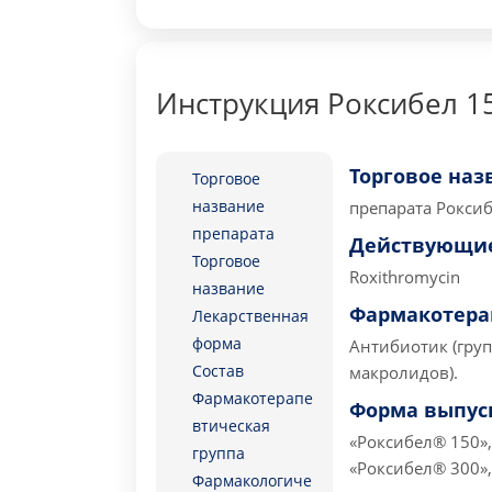
Инструкция Роксибел 1
Торговое наз
Торговое
название
препарата
Роксибе
препарата
Действующие
Торговое
Roxithromycin
название
Фармакотера
Лекарственная
форма
Антибиотик (груп
Состав
макролидов).
Фармакотерапе
Форма выпус
втическая
«Роксибел® 150»,
группа
«Роксибел® 300»,
Фармакологиче