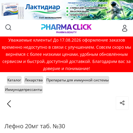
Уважаемые клиенты! До 17.08.2026 оформление заказов
временно недоступно в связи с улучшением. Совсем скоро мы
вернёмся с более низкими ценами, удобным обновлённым
сервисом и быстрой, доступной доставкой. Благодарим вас за
доверие и понимание!
Каталог
Лекарства
Препараты для иммунной системы
Иммунодепрессанты
Лефно 20мг таб. №30