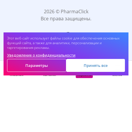
2026 © PharmaClick
Все права защищены.
Этот веб-сайт использует файлы cookie для обеспечения основных
функций сайта, а также для аналитики, персонализации и
таргетирования рекламы.
Уведомление о конфиденциальности
Принимаем к оплате:
Параметры
Принять все
Корзина
Главная
Каталог
Меню
САМОЛЕЧЕНИЕ МОЖЕТ БЫТЬ ВРЕДНЫМ ДЛЯ
ВАШЕГО ЗДОРОВЬЯ. ПЕРЕД ПРИМЕНЕНИЕМ
ПРЕПАРАТА ПРОКОНСУЛЬТИРУЙТЕСЬ C
ВРАЧОМ.