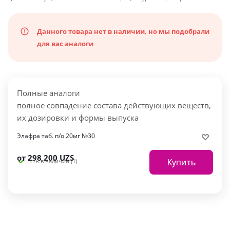
Данного товара нет в наличии, но мы подобрали
для вас аналоги
Полные аналоги
полное совпадение состава действующих веществ,
их дозировки и формы выпуска
Элафра таб. п/о 20мг №30
от
298 200 UZS
Купить
Есть в наличии (1)