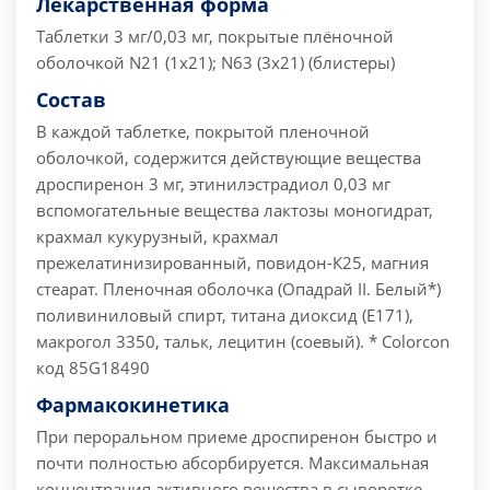
Лекарственная форма
Таблетки 3 мг/0,03 мг, покрытые плёночной
оболочкой N21 (1x21); N63 (3x21) (блистеры)
Состав
В каждой таблетке, покрытой пленочной
оболочкой, содержится действующие вещества
дроспиренон 3 мг, этинилэстрадиол 0,03 мг
вспомогательные вещества лактозы моногидрат,
крахмал кукурузный, крахмал
прежелатинизированный, повидон-К25, магния
стеарат. Пленочная оболочка (Опадрай II. Белый*)
поливиниловый спирт, титана диоксид (Е171),
макрогол 3350, тальк, лецитин (соевый). * Colorcon
код 85G18490
Фармакокинетика
При пероральном приеме дроспиренон быстро и
почти полностью абсорбируется. Максимальная
концентрация активного вещества в сыворотке,