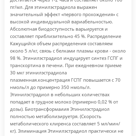
пг/мл. Для этинилэстрадиола выражен
значительный эффект «первого прохождения» с
высокой индивидуальной вариабельностью.
Абсолютная биодоступность варьируется и
составляет приблизительно 45 %. Распределение
Кажущийся объем распределения составляем
около 5 л/кг, связь с белками плазмы крови - около
98 %. Этинилэстрадиол индуцирует синтез ГСПГ и
транскортина в печени. При ежедневном приеме
30 мкг этинилэстрадиола
плазменная.концентрация ГСПГ повышается с 70
нмоль/л до примерно 350 нмоль/л.
Этинилэстрадиол в небольших количествах
попадает в грудное молоко (примерно 0,02 % от
дозы). Биотрансформаиия Этинилэстрадиол
полностью метаболизируетря. (Скорость
метаболического клиренса составляет 5 мл/мин/
кг). Элиминация Этинилэстрадиол практически не