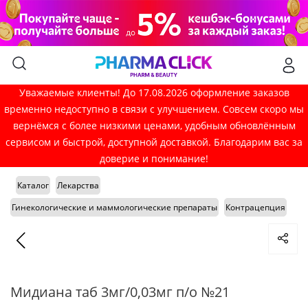
Уважаемые клиенты! До 17.08.2026 оформление заказов
временно недоступно в связи с улучшением. Совсем скоро мы
вернёмся с более низкими ценами, удобным обновлённым
сервисом и быстрой, доступной доставкой. Благодарим вас за
доверие и понимание!
Каталог
Лекарства
Гинекологические и маммологические препараты
Контрацепция
Мидиана таб 3мг/0,03мг п/о №21