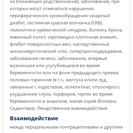
из ближайших родственников); заболевания, при
которых могут отмечаться нарушения.
периферического кровообращения сахарный
диабет, системная красная волчанка (СКВ),
гемолитико-уремический синдром, болезнь Крона,
язвенный колит, серповидно-клеточная анемия-,
флебит поверхностных вен; наследственный
ангионевротический отек, гипертриглицеридемия,
заболевания печени; заболевания, впервые
возникшие или усугубившиеся во время
беременности или на фоне предыдущего приема
половых гормонов (в т.ч, желтуха и/или зуд,
связанные с ходестазом, холелитиаз, отосклероз с
ухудшением слуха, порфирия, герпес во время
беременности в анамнезе, малая хорея (болезнь
Сиденгама). Лекарственное взаимодействие
Взаимодействие
между пероральными контрацептивами и другими