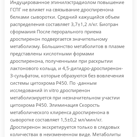
Индуцированное этинилэстрадиолом повышение
ГСПГ не влияет на связывание дроспиренона
белками сыворотки. Средний кажущийся объем
распределения составляет 3,7±1,2 л/кг. Биотран
сформаиия После перорального приема
дроспиренон подвергается значительному
метаболизму. Большинство метаболитов в плазме
представлены кислотными формами
дроспиренона, полученными при раскрытии
лактонового кольца, и 4,5-дигидро-дроспиренон-
З-сульфатом, которые образуются без вовлечения
системы цитохрома Р450. По -данным
исследований in vitro дроспиренон
метаболизируется при незначительном участии
цитохрома Р450. Элиминация Скорость
метаболического клиренса дроспиренона в
сыворотке составляет 1,5±0,2 мл/мин/кг.
Дроспиренон экскретируется только в следовых
количествах в неизмененном виде. Метаболиты