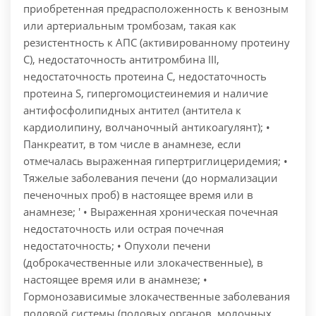
приобретенная предрасположенность к венозным
или артериальным тромбозам, такая как
резистентность к АПС (активированному протеину
С), недостаточность антитромбина III,
недостаточность протеина С, недостаточность
протеина S, гипергомоцистеинемия и наличие
антифосфолипидных антител (антитела к
кардиолипину, волчаночный антикоагулянт); •
Панкреатит, в том числе в анамнезе, если
отмечалась выраженная гипертриглицеридемия; •
Тяжелые заболевания печени (до нормализации
печеночных проб) в настоящее время или в
анамнезе; ' • Выраженная хроническая почечная
недостаточность или острая почечная
недостаточность; • Опухоли печени
(доброкачественные или злокачественные), в
настоящее время или в анамнезе; •
Гормонозависимые злокачественные заболевания
половой системы (половых органов, молочных