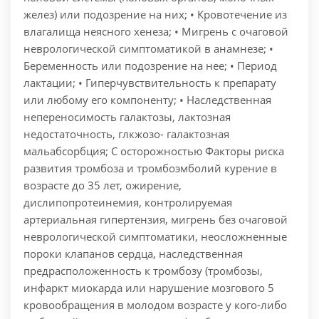
желез) или подозрение на них; • Кровотечение из
влагалища неясного хенеза; • Мигрень с очаговой
неврологической симптоматикой в анамнезе; •
Беременность или подозрение на нее; • Период
лактации; • Гиперчувствительность к препарату
или любому его компоненту; • Наследственная
непереносимость галактозы, лактозная
недостаточность, глкжозо- галактозная
мальабсорбция; С осторожностью Факторы риска
развития тромбоза и тромбоэмболий курение в
возрасте до 35 лет, ожирение,
дислипопротеинемия, контролируемая
артериальная гипертензия, мигрень без очаговой
неврологической симптоматики, неосложненные
пороки клапанов сердца, наследственная
предрасположенность к тромбозу (тромбозы,
инфаркт миокарда или нарушение мозгового 5
кровообращения в молодом возрасте у кого-либо