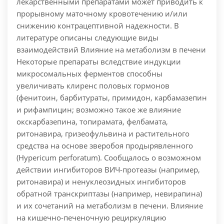
лекарственными препаратами может приводить к
прорывному маточному кровотечению и/или
снижению контрацептивной надежности. В
литературе описаны следующие виды
взаимодействий Влияние на метаболизм в печени
Некоторые препараты вследствие индукции
микросомальных ферментов способны
увеличивать клиренс половых гормонов
(фенитоин, барбитураты, примидон, карбамазепин
и рифампицин; возможно такое же влияние
окскарбазепина, топирамата, фелбамата,
ритонавира, гризеофульвина и растительного
средства на основе зверобоя продырявленного
(Hypericum perforatum). Сообщалось о возможном
действии ингибиторов ВИЧ-протеазы (например,
ритонавира) и ненуклеозидных ингибиторов
обратной транскриптазы (например, невирапина)
и их сочетаний на метаболизм в печени. Влияние
на кишечно-печеночную рециркуляцию