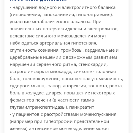
- нарушения водного и электролитного баланса
(гиповолемия, гипокалиемия, гипонатриемия);
усиление метаболического алкалоза. При
значительных потерях жидкости и электролитов,
вследствие сильного мочевыделения могут
наблюдаться артериальная гипотензия,
спутанность сознания, тромбозы, кардиальные и
церебральные ишемии с возможным развитием
нарушений сердечного ритма, стенокардии,
острого инфаркта миокарда, синкопе
- головная
боль, головокружение, повышенная утомляемость,
судороги мышц
- запор, анорексия, тошнота, рвота,
боль в желудке, диарея, повышение некоторых
ферментов печени (в частности гамма-
глутамилтранспептидазы), панкреатит
- у пациентов с расстройствами мочеиспускания
(например при гипертрофии предстательной
железы) интенсивное мочевыделение может