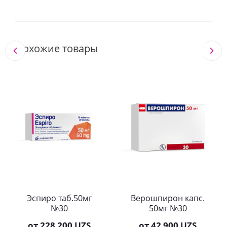
Похожие товары
Эспиро таб.50мг
Верошпирон капс.
№30
50мг №30
от
228 200 UZS
от
42 900 UZS