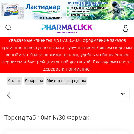
Уважаемые клиенты! До 07.08.2026 оформление заказов
временно недоступно в связи с улучшением. Совсем скоро мы
вернёмся с более низкими ценами, удобным обновлённым
сервисом и быстрой, доступной доставкой. Благодарим вас за
доверие и понимание!
Каталог
Лекарства
Мочегонные средства
Торсид таб 10мг №30 Фармак