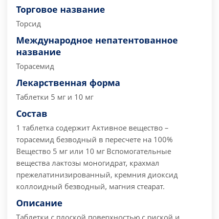
Торговое название
Торсид
Международное непатентованное
название
Торасемид
Лекарственная форма
Таблетки 5 мг и 10 мг
Состав
1 таблетка содержит
Активное вещество –
торасемид безводный в пересчете на 100%
Вещество 5 мг или 10 мг
Вспомогательные
вещества лактозы моногидрат, крахмал
прежелатинизированный, кремния диоксид
коллоидный безводный, магния стеарат.
Описание
Таблетки с плоской поверхностью с риской и