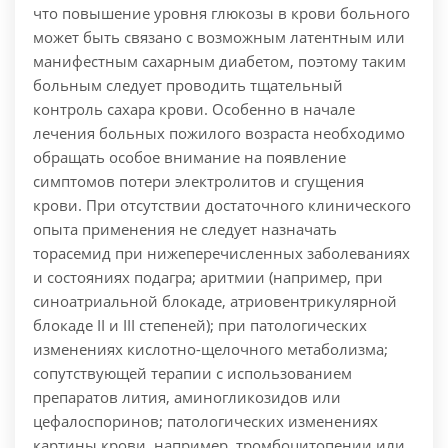
что повышение уровня глюкозы в крови больного
может быть связано с возможным латентным или
манифестным сахарным диабетом, поэтому таким
больным следует проводить тщательный
контроль сахара крови. Особенно в начале
лечения больных пожилого возраста необходимо
обращать особое внимание на появление
симптомов потери электролитов и сгущения
крови.
При отсутствии достаточного клинического
опыта применения не следует назначать
торасемид при нижеперечисленных заболеваниях
и состояниях подагра; аритмии (например, при
синоатриальной блокаде, атриовентрикулярной
блокаде II и III степеней); при патологических
изменениях кислотно-щелочного метаболизма;
сопутствующей терапии с использованием
препаратов лития, аминогликозидов или
цефалоспоринов; патологических изменениях
картины крови, например, тромбоцитопении или