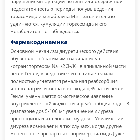
нарушениями функции печени или с сердечной
недостаточностью периоды полувыведения
торасемида и метаболита М5 незначительно
удлиняются, кумуляции торасемида и его
метаболитов не наблюдается.
Фармакодинамика
Основной механизм диуретического действия
обусловлен обратимым связыванием с
котранспортером Na+/2Cl-/K+ в апикальной части
петли Генле, вследствие чего снижается или
полностью угнетается ренальная реабсорбция
ионов натрия и хлора в восходящей части петли
Генле, уменьшается осмотическое давление
внутриклеточной жидкости и реабсорбция воды. В
диапазоне доз 5-100 мг увеличение диуреза
пропорционально логарифму дозы. Увеличение
диуреза возникает и в тех случаях, когда другие
мочегонные препараты (например, тиазиды) уже