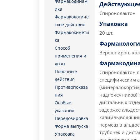
Фармакодинам
Действующее
ика
Спиронолактон
Фармакологиче
Упаковка
ское действие
Фармакокинети
20 шт.
ка
Фармакологи
Способ
Верошпирон- кал
применения и
Фармакодин
дозы
Побочные
Спиронолактон я
действия
специфическим а
Противопоказа
(минералокортик
надпочечников) 
ния
дистальных отде
Особые
задержке альдос
указания
калийвыводящий 
Передозировка
пермеаз в альдо
Форма выпуска
трубочек и диста
Упаковка
рецепторами аль