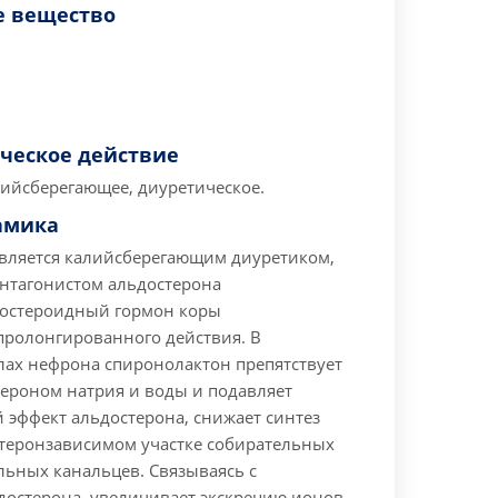
 вещество
ческое действие
ийсберегающее, диуретическое.
амика
вляется калийсберегающим диуретиком,
нтагонистом альдостерона
остероидный гормон коры
пролонгированного действия. В
лах нефрона спиронолактон препятствует
тероном натрия и воды и подавляет
эффект альдостерона, снижает синтез
стеронзависимом участке собирательных
льных канальцев. Связываясь с
достерона, увеличивает экскрецию ионов