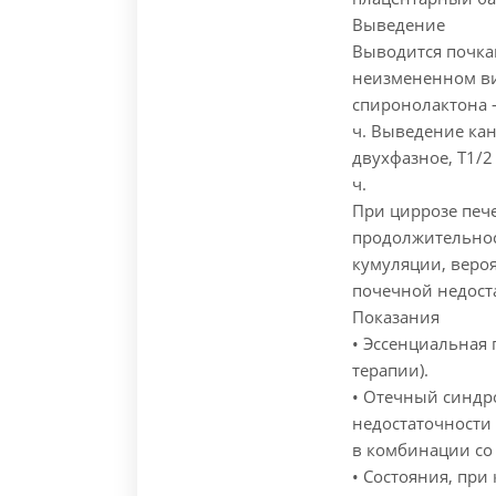
Выведение
Выводится почка
неизмененном ви
спиронолактона 
ч. Выведение ка
двухфазное, T1/2
ч.
При циррозе печ
продолжительнос
кумуляции, веро
почечной недост
Показания
• Эссенциальная
терапии).
• Отечный синдр
недостаточности
в комбинации со 
• Состояния, при