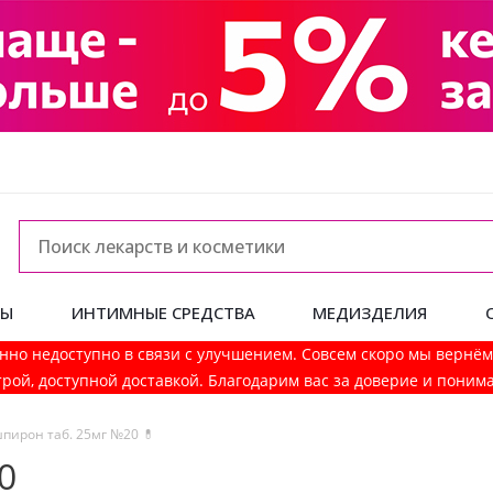
ДЫ
ИНТИМНЫЕ СРЕДСТВА
МЕДИЗДЕЛИЯ
нно недоступно в связи с улучшением. Совсем скоро мы вернё
рой, доступной доставкой. Благодарим вас за доверие и поним
пирон таб. 25мг №20 💊
0