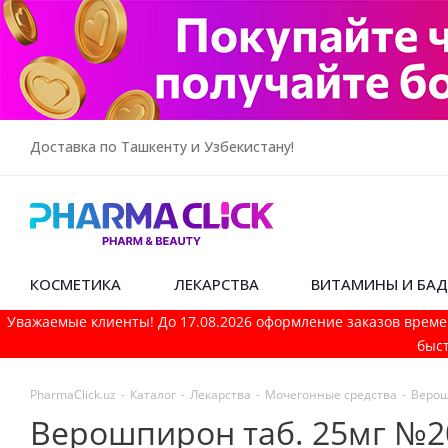
Доставка по Ташкенту и Узбекистану!
КОСМЕТИКА
ЛЕКАРСТВА
ВИТАМИНЫ И БА
Уважаемые клиенты! До 17.08.2026 оформление заказов време
быст
PharmaСlick.uz
-
Каталог
-
Лекарства
-
Мочегонные средства
-
Верош
Верошпирон таб. 25мг №2