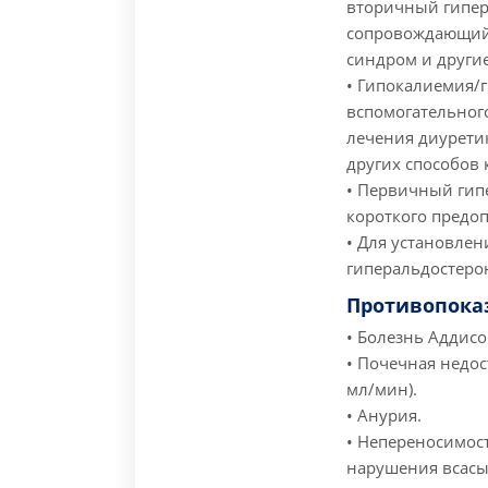
вторичный гипера
сопровождающийс
синдром и други
• Гипокалиемия/г
вспомогательного
лечения диурети
других способов 
• Первичный гип
короткого предо
• Для установлен
гиперальдостеро
Противопока
• Болезнь Аддисо
• Почечная недос
мл/мин).
• Анурия.
• Непереносимост
нарушения всасы