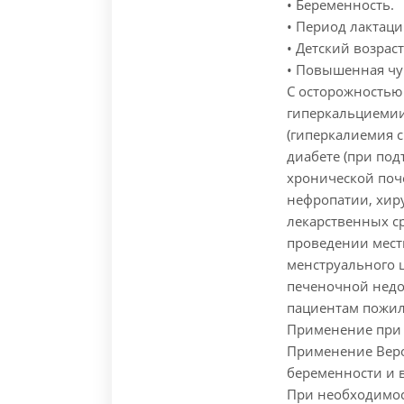
• Беременность.
• Период лактаци
• Детский возраст
• Повышенная чу
С осторожностью 
гиперкальциемии
(гиперкалиемия с
диабете (при по
хронической поч
нефропатии, хир
лекарственных с
проведении мест
менструального 
печеночной недос
пациентам пожил
Применение при 
Применение Вер
беременности и в
При необходимос