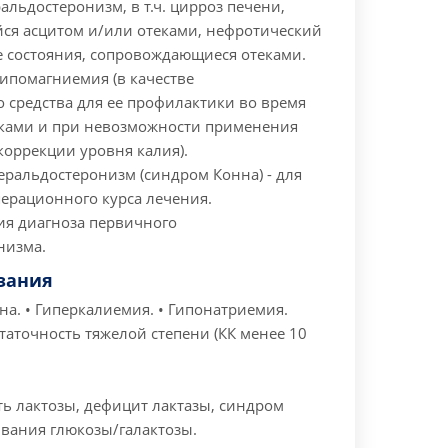
льдостеронизм, в т.ч. цирроз печени,
я асцитом и/или отеками, нефротический
е состояния, сопровождающиеся отеками.
ипомагниемия (в качестве
 средства для ее профилактики во время
ками и при невозможности применения
коррекции уровня калия).
еральдостеронизм (синдром Конна) - для
перационного курса лечения.
ия диагноза первичного
низма.
зания
на.
• Гиперкалиемия.
• Гипонатриемия.
таточность тяжелой степени (КК менее 10
ь лактозы, дефицит лактазы, синдром
вания глюкозы/галактозы.