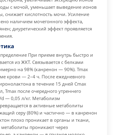
 воды с мочой, уменьшает выведение ионов
ы, снижает кислотность мочи.
Усиление
лено наличием мочегонного эффекта,
янен; диуретический эффект проявляется
чения.
тика
спределение
При приеме внутрь быстро и
ается из ЖКТ. Связывается с белками
имерно на 98% (канренон — 90%). Tmax
ме крови — 2–4 ч. После ежедневного
пиронолактона в течение 15 дней Cmax
мл, Tmax после очередного утреннего
d — 0,05 л/кг.
Метаболизм
ревращается в активные метаболиты
жащий серу (80%) и частично — в канренон
ктон плохо проникает в органы и ткани,
о метаболиты проникают через
рьер, а канренон — в грудное молоко.