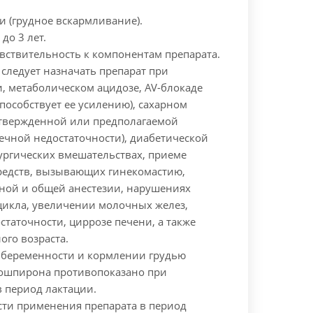
и (грудное вскармливание).
 до 3 лет.
вствительность к компонентам препарата.
следует назначать препарат при
, метаболическом ацидозе, AV-блокаде
пособствует ее усилению), сахарном
дтвержденной или предполагаемой
ечной недостаточности), диабетической
ургических вмешательствах, приеме
редств, вызывающих гинекомастию,
ной и общей анестезии, нарушениях
цикла, увеличении молочных желез,
таточности, циррозе печени, а также
ого возраста.
беременности и кормлении грудью
ошпирона противопоказано при
 период лактации.
ти применения препарата в период