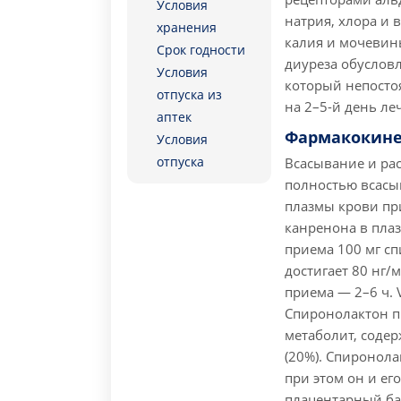
Условия
натрия, хлора и
хранения
калия и мочевин
Срок годности
диуреза обуслов
Условия
который непосто
отпуска из
на 2–5-й день ле
аптек
Фармакокине
Условия
отпуска
Всасывание и ра
полностью всасыв
плазмы крови пр
канренона в плаз
приема 100 мг с
достигает 80 нг/
приема — 2–6 ч. V
Спиронолактон п
метаболит, содер
(20%). Спиронола
при этом он и ег
плацентарный ба