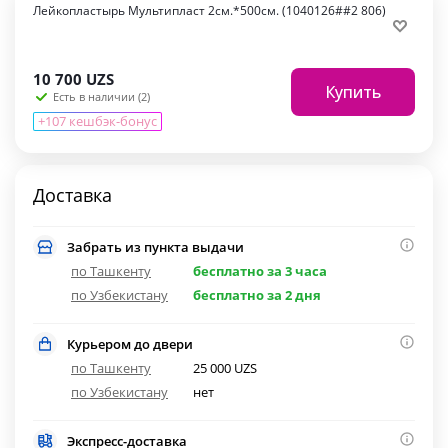
Лейкопластырь Мультипласт 2см.*500см. (1040126##2 806)
10 700
UZS
Купить
Есть в наличии (2)
+107 кешбэк-бонус
Доставка
Забрать из пункта выдачи
по Ташкенту
бесплатно за 3 часа
по Узбекистану
бесплатно за 2 дня
Курьером до двери
по Ташкенту
25 000 UZS
по Узбекистану
нет
Экспресс-доставка