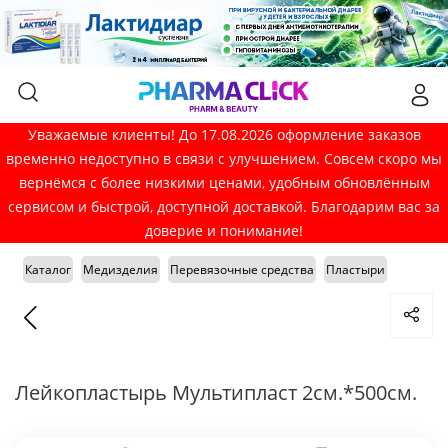
Уважаемые клиенты! До 17.08.2026 оформление заказов
временно недоступно в связи с улучшением. Совсем скоро мы
вернёмся с более низкими ценами, удобным обновлённым
сервисом и быстрой, доступной доставкой. Благодарим вас за
доверие и понимание!
Каталог
Медизделия
Перевязочные средства
Пластыри
Лейкопластырь Мультипласт 2см.*500см.