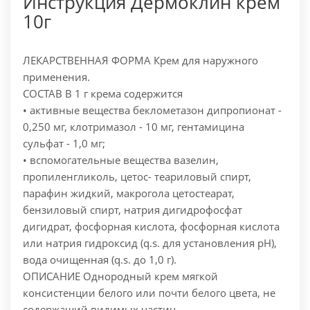
Инструкция Дермоклин крем
10г
ЛЕКАРСТВЕННАЯ ФОРМА Крем для наружного
применения.
СОСТАВ В 1 г крема содержится
• активные вещества беклометазон дипропионат -
0,250 мг, клотримазол - 10 мг, гентамицина
сульфат - 1,0 мг;
• вспомогательные вещества вазелин,
пропиленгликоль, цетос- теариловый спирт,
парафин жидкий, макрогола цетостеарат,
бензиловый спирт, натрия дигидрофосфат
дигидрат, фосфорная кислота, фосфорная кислота
или натрия гидроксид (q.s. для установления pH),
вода очищенная (q.s. до 1,0 г).
ОПИСАНИЕ Однородный крем мягкой
консистенции белого или почти белого цвета, не
содержащий видимых частиц.