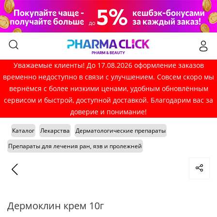
Уважаемые клиенты! До 17.08.2026 оформление заказов
временно недоступно в связи с улучшением. Совсем скоро мы
вернёмся с более низкими ценами, удобным обновлённым
сервисом и быстрой, доступной доставкой. Благодарим вас за
доверие и понимание!
Каталог
Лекарства
Дерматологические препараты
Препараты для лечения ран, язв и пролежней
Дермоклин крем 10г