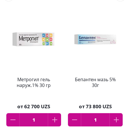
Метрогил гель
Бепантен мазь 5%
наруж.1% 30 гр
30г
от
62 700 UZS
от
73 800 UZS