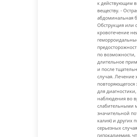
к действующим в
веществу. - Остр
абдоминальная б
Обструкция или с
кровотечение неи
геморроидальные
предосторожност
по возможности, 
длительное прим
и после тщатель
случая. Лечение
повторяющегося з
для диагностики
наблюдения во в
слабительными м
значительной по
калия) и других 
серьезных случая
гипокалиемия, чт