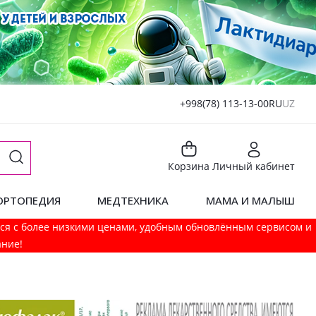
+998(78) 113-13-00
RU
UZ
Корзина
Личный кабинет
ОРТОПЕДИЯ
МЕДТЕХНИКА
МАМА И МАЛЫШ
мся с более низкими ценами, удобным обновлённым сервисом и
ание!