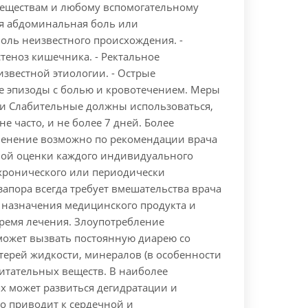
еществам и любому вспомогательному
ая абдоминальная боль или
оль неизвестного происхождения. -
теноз кишечника. - Ректальное
звестной этиологии. - Острые
 эпизоды с болью и кровотечением. Меры
и Слабительные должны использоваться,
не часто, и не более 7 дней. Более
енение возможно по рекомендации врача
ной оценки каждого индивидуального
 хронического или периодически
апора всегда требует вмешательства врача
, назначения медицинского продукта и
ремя лечения. Злоупотребление
ожет вызвать постоянную диарею со
терей жидкости, минералов (в особенности
питательных веществ. В наиболее
х может развиться дегидратации и
о приводит к сердечной и