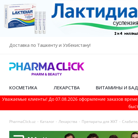
Доставка по Ташкенту и Узбекистану!
КОСМЕТИКА
ЛЕКАРСТВА
ВИТАМИНЫ И БА
Уважаемые клиенты! До 07.08.2026 оформление заказов време
быст
PharmaСlick.uz
-
Каталог
-
Лекарства
-
Препараты для ЖКТ
-
Слабите