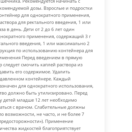
ишечника. Рекомендуется начинать с
омендуемой дозы. Взрослые и подростки
контейнер для однократного применения,
аствора для ректального введения, 1 или
за в день. Дети от 2 до 6 лет один
днократного применения, содержащий 3 г
тального введения, 1 или максимально 2
трукция по использованию контейнера для
именения Перед введением в прямую
 следует смочить каплей раствора из
давить его содержимое. Удалить
сдавленном контейнере. Каждый
азначен для однократного использования,
ство должно быть утилизировано. Перед
у детей младше 12 лет необходимо
аться с врачом. Слабительные должны
по возможности, не часто, и не более 7
 предосторожности»). Применение
ичества жидкостей благоприятствует