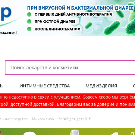
ДЫ
ИНТИМНЫЕ СРЕДСТВА
МЕДИЗДЕЛИЯ
нно недоступно в связи с улучшением. Совсем скоро мы вернё
рой, доступной доставкой. Благодарим вас за доверие и поним
льные средства
-
Микроклизмы 3г №6 для детей 💊