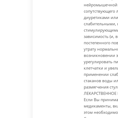
нейромышечной д
сопутствующего 
диуретиками или
слабительными, 
стимулирующими
зависимость (и, 
постепенного по
утрату нормальн
возникновении з
урегулировать п
клетчатки и уве
применении слаб
стаканов воды ил
размягчения стул
ЛЕКАРСТВЕННОЕ
Если Вы принима
медикаменты, вк
этом необходимо