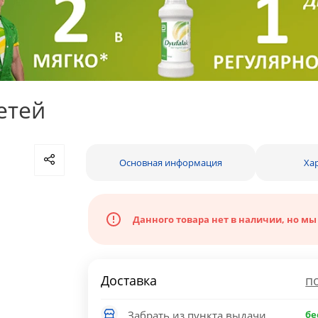
етей
Основная информация
Ха
Данного товара нет в наличии, но мы
Доставка
п
Забрать из пункта выдачи
бе