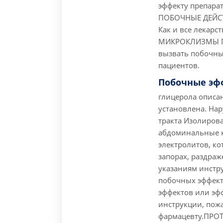
эффекту препарат
ПОБОЧНЫЕ ДЕЙС
Как и все лекарс
МИКРОКЛИЗМЫ Г
вызвать побочные
пациентов.
Побочные эф
глицерола описа
установлена. На
тракта Изолиров
абдоминальные к
электролитов, к
запорах, раздра
указаниям инстр
побочных эффект
эффектов или эф
инструкции, пож
фармацевту.
ПРО