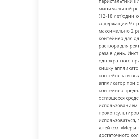
перистальтики к
минимальной рек
(12-18 лет)один 
содержащий 9 г р
максимально 2 ра
контейнер для о
раствора для рек
раза в день. Инс
однократного пр
кишку аппликатор
контейнера и вы
аппликатор при 
контейнер предн
оставшееся сред
использованием 
проконсультиров
использоваться, 
дней (см. «Меры
достаточного кол