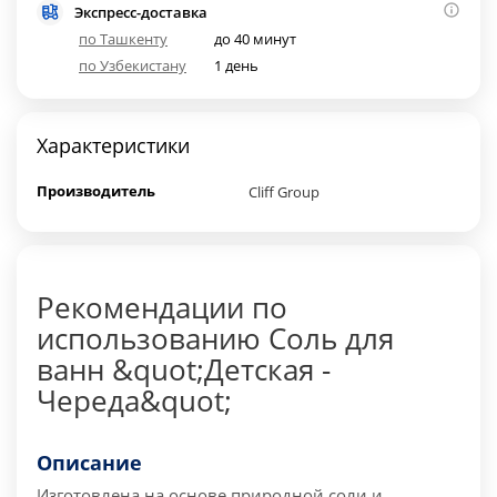
Экспресс-доставка
по Ташкенту
до 40 минут
по Узбекистану
1 день
Характеристики
Производитель
Cliff Group
Рекомендации по
использованию Соль для
ванн &quot;Детская -
Череда&quot;
Описание
Изготовлена на основе природной соли и