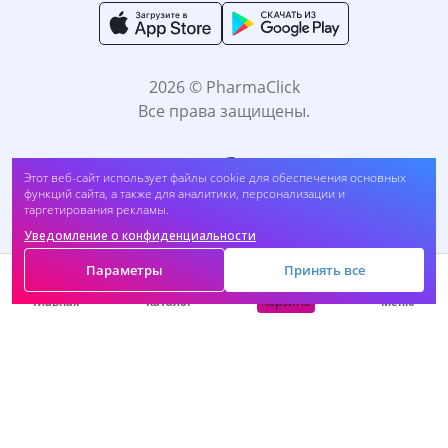
2026 © PharmaClick
Все права защищены.
Этот веб-сайт использует файлы cookie для обеспечения основных
функций сайта, а также для аналитики, персонализации и
таргетирования рекламы.
Уведомление о конфиденциальности
Принимаем к оплате:
Параметры
Принять все
Корзина
Главная
Каталог
Меню
САМОЛЕЧЕНИЕ МОЖЕТ БЫТЬ ВРЕДНЫМ ДЛЯ
ВАШЕГО ЗДОРОВЬЯ. ПЕРЕД ПРИМЕНЕНИЕМ
ПРЕПАРАТА ПРОКОНСУЛЬТИРУЙТЕСЬ C
ВРАЧОМ.