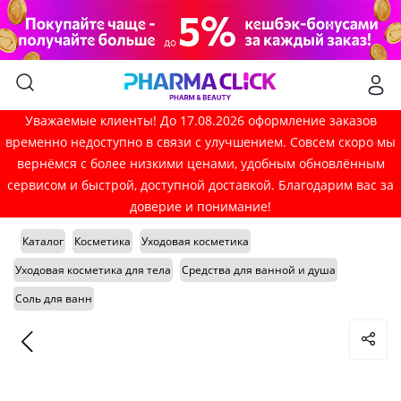
Уважаемые клиенты! До 17.08.2026 оформление заказов
временно недоступно в связи с улучшением. Совсем скоро мы
вернёмся с более низкими ценами, удобным обновлённым
сервисом и быстрой, доступной доставкой. Благодарим вас за
доверие и понимание!
Каталог
Косметика
Уходовая косметика
Уходовая косметика для тела
Средства для ванной и душа
Соль для ванн