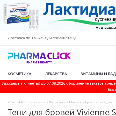
Доставка по Ташкенту и Узбекистану!
КОСМЕТИКА
ЛЕКАРСТВА
ВИТАМИНЫ И БА
Уважаемые клиенты! До 07.08.2026 оформление заказов време
быст
PharmaСlick.uz
-
Каталог
-
Косметика
-
Макияж
-
Брови
-
Тени для б
Тени для бровей Vivienne 