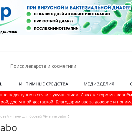
ДЫ
ИНТИМНЫЕ СРЕДСТВА
МЕДИЗДЕЛИЯ
нно недоступно в связи с улучшением. Совсем скоро мы вернё
рой, доступной доставкой. Благодарим вас за доверие и поним
ровей
-
Тени для бровей Vivienne Sabo 💊
Sabo