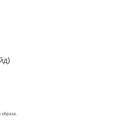
йд)
 образа.