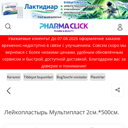
Уважаемые клиенты! До 07.08.2026 оформление заказов
временно недоступно в связи с улучшением. Совсем скоро мы
вернёмся с более низкими ценами, удобным обновлённым
сервисом и быстрой, доступной доставкой. Благодарим вас за
доверие и понимание!
Каталог
Tibbiyot buyumlari
Bog’lovchi vositalar
Plastirlar
Лейкопластырь Мультипласт 2см.*500см.