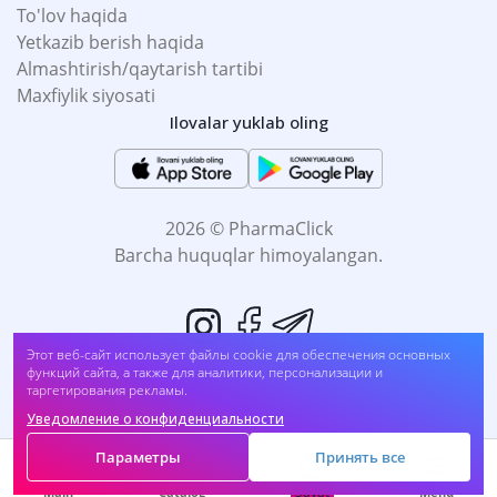
To'lov haqida
Yetkazib berish haqida
Almashtirish/qaytarish tartibi
Maxfiylik siyosati
Ilovalar yuklab oling
2026 © PharmaClick
Barcha huquqlar himoyalangan.
Этот веб-сайт использует файлы cookie для обеспечения основных
Лейкопластырь Мультипласт 2см.*500см. (1040126##2 806)
функций сайта, а также для аналитики, персонализации и
таргетирования рекламы.
Sotib oling
UZS
10 700
Уведомление о конфиденциальности
Biz to'lovni qabul qilamiz:
Параметры
Принять все
Savat
Main
Catalog
Menu