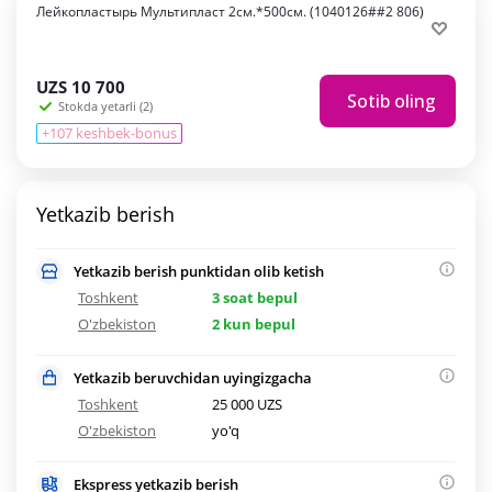
Лейкопластырь Мультипласт 2см.*500см. (1040126##2 806)
UZS
10 700
Sotib oling
Stokda yetarli (2)
+107 keshbek-bonus
Yetkazib berish
Yetkazib berish punktidan olib ketish
Toshkent
3 soat bepul
O'zbekiston
2 kun bepul
Yetkazib beruvchidan uyingizgacha
Toshkent
25 000 UZS
O'zbekiston
yo'q
Ekspress yetkazib berish