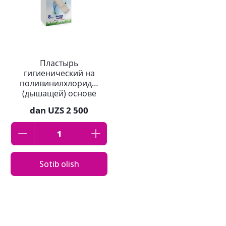
Пластырь
гигиенический на
поливинилхлоридной
(дышащей) основе
ONE AID 19мм*72мм
dan
UZS 2 500
№8
Sotib olish