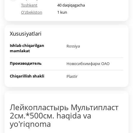
Toshkent
40 daqiqagacha
O'zbekiston
1 kun
Xususiyatlari
Ishlab chiqarilgan
Rossiya
mamlakat
Производитель
Новосибхимфарм ОАО
Chiqarillish shakli
Plastir
Лейкопластырь Мультипласт
2см.*500см. haqida va
yo'riqnoma