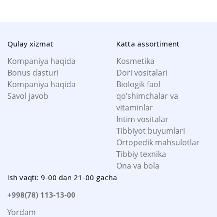
Qulay xizmat
Katta assortiment
Kompaniya haqida
Kosmetika
Bonus dasturi
Dori vositalari
Kompaniya haqida
Biologik faol
Savol javob
qo’shimchalar va
vitaminlar
Intim vositalar
Tibbiyot buyumlari
Ortopedik mahsulotlar
Tibbiy texnika
Ona va bola
Ish vaqti: 9-00 dan 21-00 gacha
+998(78) 113-13-00
Yordam