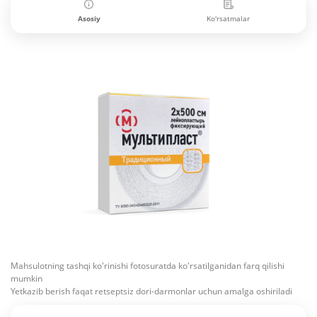
Asosiy
Ko'rsatmalar
Mahsulotning tashqi ko'rinishi fotosuratda ko'rsatilganidan farq qilishi
mumkin
Yetkazib berish faqat retseptsiz dori-darmonlar uchun amalga oshiriladi