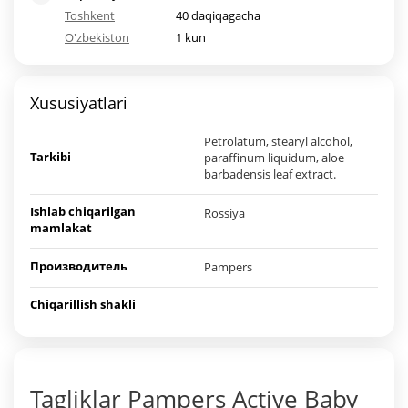
Toshkent
40 daqiqagacha
O'zbekiston
1 kun
Xususiyatlari
Petrolatum, stearyl alcohol,
Tarkibi
paraffinum liquidum, aloe
barbadensis leaf extract.
Ishlab chiqarilgan
Rossiya
mamlakat
Производитель
Pampers
Chiqarillish shakli
Tagliklar Pampers Active Baby