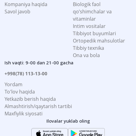
Kompaniya haqida
Biologik faol
Savol javob
qo’shimchalar va
vitaminlar
Intim vositalar
Tibbiyot buyumlari
Ortopedik mahsulotlar
Tibbiy texnika
Ona va bola
Ish vaqti: 9-00 dan 21-00 gacha
+998(78) 113-13-00
Yordam
To'lov haqida
Yetkazib berish haqida
Almashtirish/qaytarish tartibi
Maxfiylik siyosati
Ilovalar yuklab oling