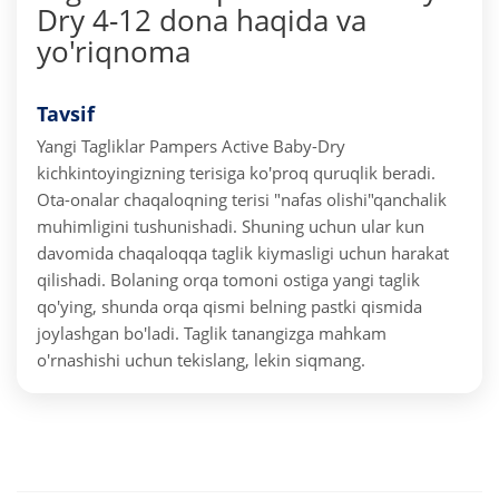
Dry 4-12 dona haqida va
yo'riqnoma
Tavsif
Yangi Tagliklar Pampers Active Baby-Dry
kichkintoyingizning terisiga ko'proq quruqlik beradi.
Ota-onalar chaqaloqning terisi "nafas olishi"qanchalik
muhimligini tushunishadi. Shuning uchun ular kun
davomida chaqaloqqa taglik kiymasligi uchun harakat
qilishadi.
Bolaning orqa tomoni ostiga yangi taglik
qo'ying, shunda orqa qismi belning pastki qismida
joylashgan bo'ladi. Taglik tanangizga mahkam
o'rnashishi uchun tekislang, lekin siqmang.