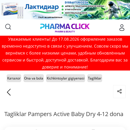
Уважаемые клиенты! До 17.08.2026 оформление заказов
временно недоступно в связи с улучшением. Совсем скоро мы
вернёмся с более низкими ценами, удобным обновлённым
сервисом и быстрой, доступной доставкой. Благодарим вас за
доверие и понимание!
Каталог
Ona va bola
Kichkintoylar gigiyenasi
Tagliklar
Tagliklar Pampers Active Baby Dry 4-12 dona