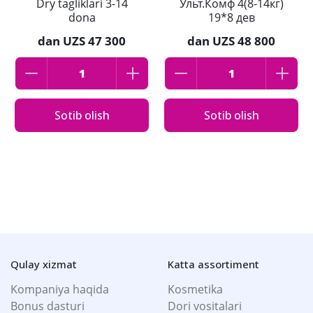
Dry tagliklari 3-14
Ульт.Комф 4(8-14кг)
dona
19*8 дев
dan
UZS 47 300
dan
UZS 48 800
Sotib olish
Sotib olish
Qulay xizmat
Katta assortiment
Kompaniya haqida
Kosmetika
Bonus dasturi
Dori vositalari