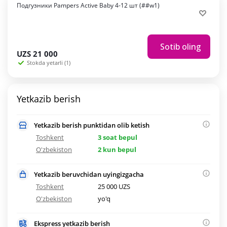
Подгузники Pampers Active Baby 4-12 шт (##w1)
Sotib oling
UZS
21 000
Stokda yetarli (1)
Yetkazib berish
Yetkazib berish punktidan olib ketish
Toshkent
3 soat bepul
O'zbekiston
2 kun bepul
Yetkazib beruvchidan uyingizgacha
Toshkent
25 000 UZS
O'zbekiston
yo'q
Ekspress yetkazib berish