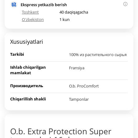
Ekspress yetkazib berish
Toshkent
40 daqiqagacha
O'zbekiston
1 kun
Xususiyatlari
Tarkibi
100% из растительного сырья
Ishlab chiqarilgan
Fransiya
mamlakat
Производитель
O.b. ProComfort
Chiqarillish shakli
Tamponlar
O.b. Extra Protection Super