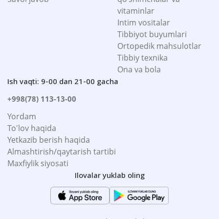
vitaminlar
Intim vositalar
Tibbiyot buyumlari
Ortopedik mahsulotlar
Tibbiy texnika
Ona va bola
Ish vaqti: 9-00 dan 21-00 gacha
+998(78) 113-13-00
Yordam
To'lov haqida
Yetkazib berish haqida
Almashtirish/qaytarish tartibi
Maxfiylik siyosati
Ilovalar yuklab oling