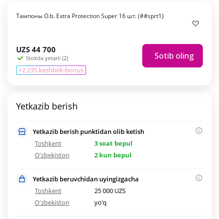
Тампоны O.b. Extra Protection Super 16 шт. (##sprt1)
UZS
44 700
Sotib oling
Stokda yetarli (2)
+2 235 keshbek-bonus
Yetkazib berish
Yetkazib berish punktidan olib ketish
Toshkent
3 soat bepul
O'zbekiston
2 kun bepul
Yetkazib beruvchidan uyingizgacha
Toshkent
25 000 UZS
O'zbekiston
yo'q