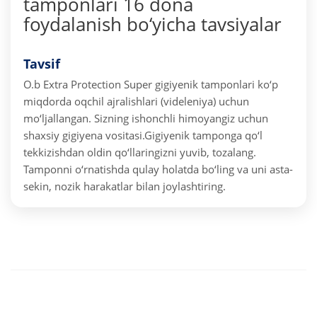
tamponlari 16 dona
foydalanish bo‘yicha tavsiyalar
Tavsif
O.b Extra Protection Super gigiyenik tamponlari ko‘p
miqdorda oqchil ajralishlari (videleniya) uchun
mo‘ljallangan. Sizning ishonchli himoyangiz uchun
shaxsiy gigiyena vositasi.
Gigiyenik tamponga qo‘l
tekkizishdan oldin qo‘llaringizni yuvib, tozalang.
Tamponni o‘rnatishda qulay holatda bo‘ling va uni asta-
sekin, nozik harakatlar bilan joylashtiring.