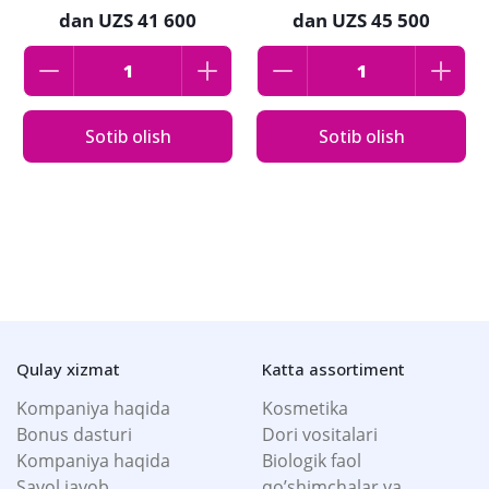
Plus 16 dona karton
dan
UZS 41 600
dan
UZS 45 500
qadoqda
Sotib olish
Sotib olish
Qulay xizmat
Katta assortiment
Kompaniya haqida
Kosmetika
Bonus dasturi
Dori vositalari
Kompaniya haqida
Biologik faol
Savol javob
qo’shimchalar va