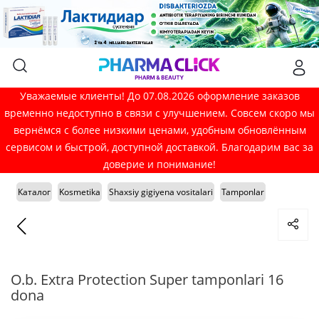
Уважаемые клиенты! До 07.08.2026 оформление заказов
временно недоступно в связи с улучшением. Совсем скоро мы
вернёмся с более низкими ценами, удобным обновлённым
сервисом и быстрой, доступной доставкой. Благодарим вас за
доверие и понимание!
Каталог
Kosmetika
Shaxsiy gigiyena vositalari
Tamponlar
O.b. Extra Protection Super tamponlari 16
dona