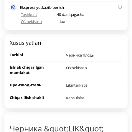
Ekspress yetkazib berish
Toshkent
40 daqiqagacha
O'zbekiston
1 kun
Xususiyatlari
Tarkibi
Черника плоды
Ishlab chiqarilgan
O'zbekiston
mamlakat
Производитель
Likinterkaps
Chiqarillish shakli
Kapsulalar
Черника &quot;LIK&quot;