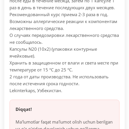
после еды в течение месяца, затем по 1 капсуле 1
раз в день в течение последующих двух месяцев.
Рекомендованный курс приема 2-3 раза в год.
Возможны аллергические реакции к компонентам
лекарственного средства.
О случаях передозировки лекарственного средства
не сообщалось.
Капсулы N20 (10x2) (упаковки контурные
ячейковые).
Хранить в защищенном от влаги и света месте при
температуре от 15 °С до 25 °С.
2 года от даты производства. Не использовать
после истечения срока годности.
Lekinterkaps, Узбекистан.
Diqqat!
Ma'lumotlar faqat ma'lumot olish uchun berilgan
va o'z-o'zidan davolanish uchun qo'llanma