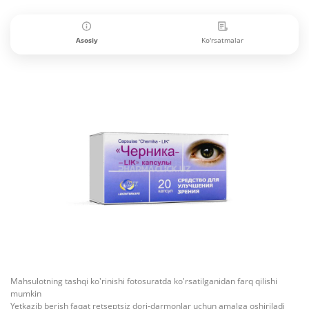
Asosiy
Ko'rsatmalar
Mahsulotning tashqi ko'rinishi fotosuratda ko'rsatilganidan farq qilishi
mumkin
Yetkazib berish faqat retseptsiz dori-darmonlar uchun amalga oshiriladi