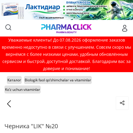
Уважаемые клиенты! До 07.08.2026 оформление заказов
временно недоступно в связи с улучшением. Совсем скоро мы
вернёмся с более низкими ценами, удобным обновлённым
сервисом и быстрой, доступной доставкой. Благодарим вас за
доверие и понимание!
Каталог
Biologik faol qo’shimchalar va vitaminlar
Ko’z uchun vitaminlar
Черника "LIK" №20