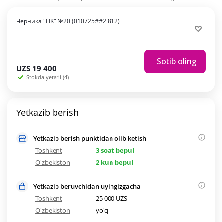
Черника "LIK" №20 (010725##2 812)
Sotib oling
UZS
19 400
Stokda yetarli (4)
Yetkazib berish
Yetkazib berish punktidan olib ketish
Toshkent
3 soat bepul
O'zbekiston
2 kun bepul
Yetkazib beruvchidan uyingizgacha
Toshkent
25 000 UZS
O'zbekiston
yo'q