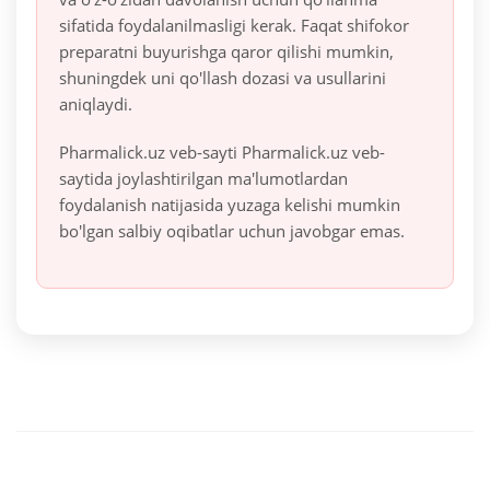
sifatida foydalanilmasligi kerak. Faqat shifokor
preparatni buyurishga qaror qilishi mumkin,
shuningdek uni qo'llash dozasi va usullarini
aniqlaydi.
Pharmalick.uz veb-sayti Pharmalick.uz veb-
saytida joylashtirilgan ma'lumotlardan
foydalanish natijasida yuzaga kelishi mumkin
bo'lgan salbiy oqibatlar uchun javobgar emas.