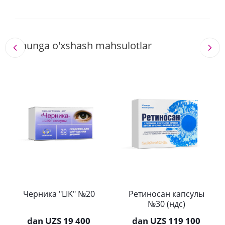
Shunga o'xshash mahsulotlar
Черника "LIK" №20
Ретиносан капсулы
№30 (ндс)
dan
UZS 19 400
dan
UZS 119 100