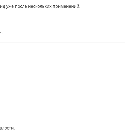
ид уже после нескольких применений.
z.
алости.