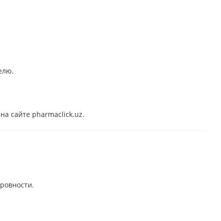
елю.
на сайте pharmaclick.uz.
еровности.