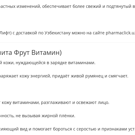
растных изменений, обеспечивает более свежий и подтянутый в
н Лифт) с доставкой по Узбекистану можно на сайте pharmaclick.u
елита Фрут Витамин)
ей кожи, нуждающейся в зарядке витаминами.
 заряжает кожу энергией, придаёт живой румянец и смягчает.
ют кожу витаминами, разглаживают и освежают лицо.
чность, не вызывая жирной плёнки.
сияющий вид и помогает бороться с серостью и признаками уст