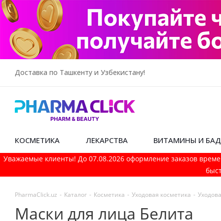
Доставка по Ташкенту и Узбекистану!
КОСМЕТИКА
ЛЕКАРСТВА
ВИТАМИНЫ И БА
Уважаемые клиенты! До 07.08.2026 оформление заказов време
быст
PharmaСlick.uz
-
Каталог
-
Косметика
-
Уходовая косметика
-
Уходова
Маски для лица Белита