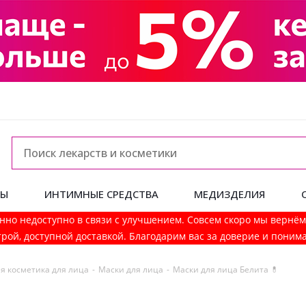
ДЫ
ИНТИМНЫЕ СРЕДСТВА
МЕДИЗДЕЛИЯ
нно недоступно в связи с улучшением. Совсем скоро мы вернё
рой, доступной доставкой. Благодарим вас за доверие и поним
я косметика для лица
-
Маски для лица
-
Маски для лица Белита 💊