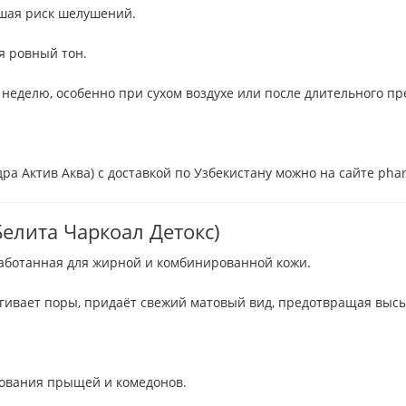
ьшая риск шелушений.
я ровный тон.
 неделю, особенно при сухом воздухе или после длительного п
дра Актив Аква) с доставкой по Узбекистану можно на сайте phar
(Белита Чаркоал Детокс)
работанная для жирной и комбинированной кожи.
ягивает поры, придаёт свежий матовый вид, предотвращая выс
азования прыщей и комедонов.