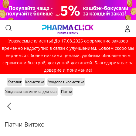
Уважаемые клиенты! До 17.08.2026 оформление заказов
временно недоступно в связи с улучшением. Совсем скоро мы
вернёмся с более низкими ценами, удобным обновлённым
сервисом и быстрой, доступной доставкой. Благодарим вас за
доверие и понимание!
Каталог
Косметика
Уходовая косметика
Уходовая косметика для глаз
Патчи
Патчи Витэкс