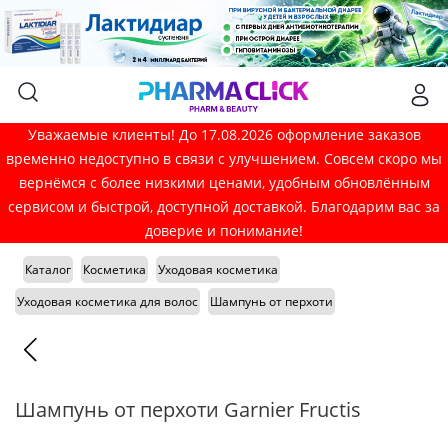
Уважаемые клиенты! До 17.08.2026 оформление заказов
временно недоступно в связи с улучшением. Совсем скоро мы
вернёмся с более низкими ценами, удобным обновлённым
сервисом и быстрой, доступной доставкой. Благодарим вас за
доверие и понимание!
Каталог
Косметика
Уходовая косметика
Уходовая косметика для волос
Шампунь от перхоти
Шампунь от перхоти Garnier Fructis