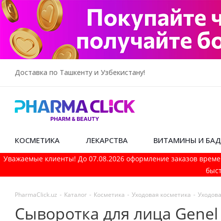
Доставка по Ташкенту и Узбекистану!
КОСМЕТИКА
ЛЕКАРСТВА
ВИТАМИНЫ И БА
Уважаемые клиенты! До 07.08.2026 оформление заказов време
быст
PharmaСlick.uz
-
Каталог
-
Косметика
-
Уходовая косметика
-
Уходова
Сыворотка для лица Genel