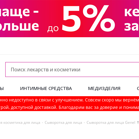
ДЫ
ИНТИМНЫЕ СРЕДСТВА
МЕДИЗДЕЛИЯ
нно недоступно в связи с улучшением. Совсем скоро мы вернё
рой, доступной доставкой. Благодарим вас за доверие и поним
я косметика для лица
-
Сыворотка для лица
-
Сыворотка для лица Genel 