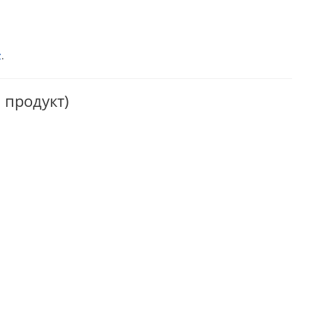
z
.
 продукт)