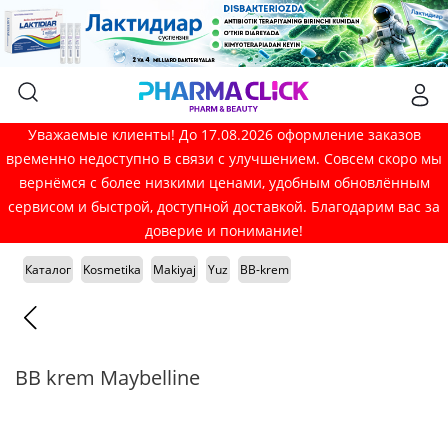
Уважаемые клиенты! До 17.08.2026 оформление заказов
временно недоступно в связи с улучшением. Совсем скоро мы
вернёмся с более низкими ценами, удобным обновлённым
сервисом и быстрой, доступной доставкой. Благодарим вас за
доверие и понимание!
Каталог
Kosmetika
Makiyaj
Yuz
BB-krem
BB krem Maybelline