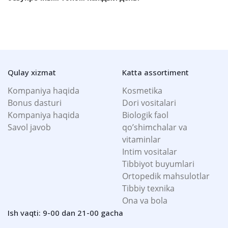
Qulay xizmat
Katta assortiment
Kompaniya haqida
Kosmetika
Bonus dasturi
Dori vositalari
Kompaniya haqida
Biologik faol
Savol javob
qo’shimchalar va
vitaminlar
Intim vositalar
Tibbiyot buyumlari
Ortopedik mahsulotlar
Tibbiy texnika
Ona va bola
Ish vaqti: 9-00 dan 21-00 gacha