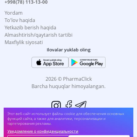
+998(78) 113-13-00
Yordam
To'lov haqida
Yetkazib berish haqida
Almashtirish/qaytarish tartibi
Maxfiylik siyosati
Ilovalar yuklab oling
2026 © PharmaClick
Barcha huquqlar himoyalangan.
Этот веб-сайт использует файлы cookie для обеспечения основных
функций сайта, а также для аналитики, персонализации и
таргетирования рекламы.
Уведомление о конфиденциальности