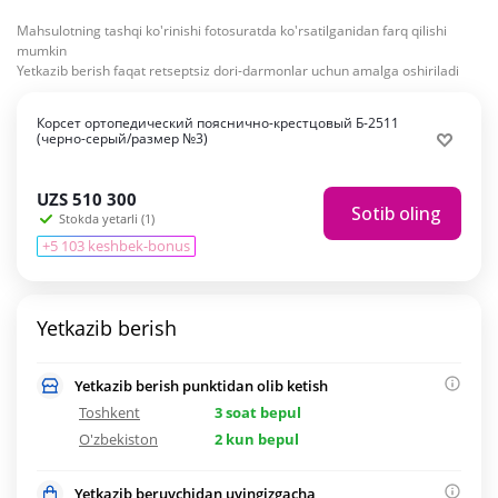
Mahsulotning tashqi ko'rinishi fotosuratda ko'rsatilganidan farq qilishi
mumkin
Yetkazib berish faqat retseptsiz dori-darmonlar uchun amalga oshiriladi
Корсет ортопедический пояснично-крестцовый Б-2511
(черно-серый/размер №3)
UZS
510 300
Sotib oling
Stokda yetarli (1)
+5 103 keshbek-bonus
Yetkazib berish
Yetkazib berish punktidan olib ketish
Toshkent
3 soat bepul
O'zbekiston
2 kun bepul
Yetkazib beruvchidan uyingizgacha