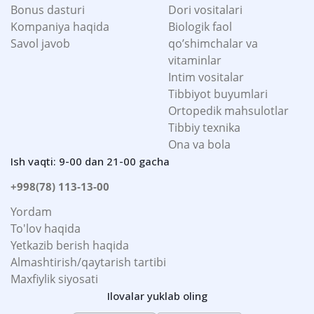
Bonus dasturi
Dori vositalari
Kompaniya haqida
Biologik faol
Savol javob
qo’shimchalar va
vitaminlar
Intim vositalar
Tibbiyot buyumlari
Ortopedik mahsulotlar
Tibbiy texnika
Ona va bola
Ish vaqti: 9-00 dan 21-00 gacha
+998(78) 113-13-00
Yordam
To'lov haqida
Yetkazib berish haqida
Almashtirish/qaytarish tartibi
Maxfiylik siyosati
Ilovalar yuklab oling