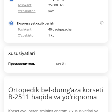
Toshkent
25 000 UZS
O'zbekiston
yo'q
Ekspress yetkazib berish
Toshkent
40 daqiqagacha
O'zbekiston
1 kun
Xususiyatlari
Производитель
КРЕЙТ
Ortopedik bel-dumg‘aza korseti
B-2511 haqida va yo'riqnoma
Korset ayol organizmining anatomik xususiyatlari va