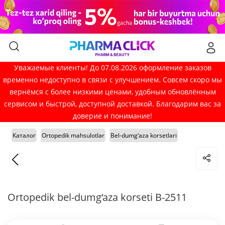
Уважаемые клиенты! До 07.08.2026 оформление заказов
временно недоступно в связи с улучшением. Совсем скоро мы
вернёмся с более низкими ценами, удобным обновлённым
сервисом и быстрой, доступной доставкой. Благодарим вас за
доверие и понимание!
Каталог
Ortopedik mahsulotlar
Bel-dumg‘aza korsetlari
Ortopedik bel-dumg‘aza korseti B-2511