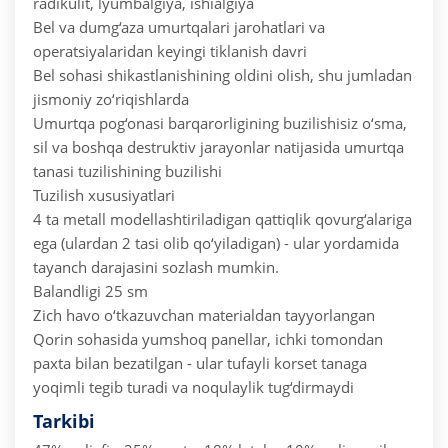
radikulit, lyumbalgiya, ishialgiya
Bel va dumg‘aza umurtqalari jarohatlari va
operatsiyalaridan keyingi tiklanish davri
Bel sohasi shikastlanishining oldini olish, shu jumladan
jismoniy zo‘riqishlarda
Umurtqa pog‘onasi barqarorligining buzilishisiz o‘sma,
sil va boshqa destruktiv jarayonlar natijasida umurtqa
tanasi tuzilishining buzilishi
Tuzilish xususiyatlari
4 ta metall modellashtiriladigan qattiqlik qovurg‘alariga
ega (ulardan 2 tasi olib qo‘yiladigan) - ular yordamida
tayanch darajasini sozlash mumkin.
Balandligi 25 sm
Zich havo o‘tkazuvchan materialdan tayyorlangan
Qorin sohasida yumshoq panellar, ichki tomondan
paxta bilan bezatilgan - ular tufayli korset tanaga
yoqimli tegib turadi va noqulaylik tug‘dirmaydi
Tarkibi