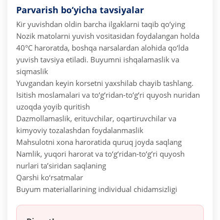
Parvarish bo‘yicha tavsiyalar
Kir yuvishdan oldin barcha ilgaklarni taqib qo‘ying
Nozik matolarni yuvish vositasidan foydalangan holda
40°C haroratda, boshqa narsalardan alohida qo‘lda
yuvish tavsiya etiladi.
Buyumni ishqalamaslik va
siqmaslik
Yuvgandan keyin korsetni yaxshilab chayib tashlang.
Isitish moslamalari va to‘g‘ridan-to‘g‘ri quyosh nuridan
uzoqda yoyib quritish
Dazmollamaslik, erituvchilar, oqartiruvchilar va
kimyoviy tozalashdan foydalanmaslik
Mahsulotni xona haroratida quruq joyda saqlang
Namlik, yuqori harorat va to‘g‘ridan-to‘g‘ri quyosh
nurlari ta’siridan saqlaning
Qarshi ko‘rsatmalar
Buyum materiallarining individual chidamsizligi