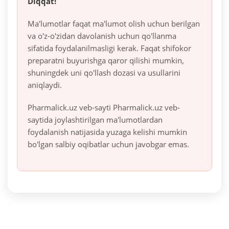
Diqqat!
Ma'lumotlar faqat ma'lumot olish uchun berilgan
va o'z-o'zidan davolanish uchun qo'llanma
sifatida foydalanilmasligi kerak. Faqat shifokor
preparatni buyurishga qaror qilishi mumkin,
shuningdek uni qo'llash dozasi va usullarini
aniqlaydi.
Pharmalick.uz veb-sayti Pharmalick.uz veb-
saytida joylashtirilgan ma'lumotlardan
foydalanish natijasida yuzaga kelishi mumkin
bo'lgan salbiy oqibatlar uchun javobgar emas.