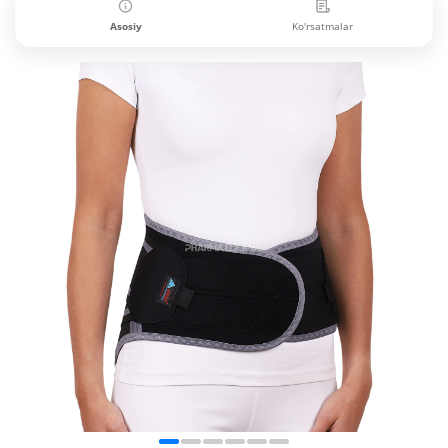
Asosiy
Ko'rsatmalar