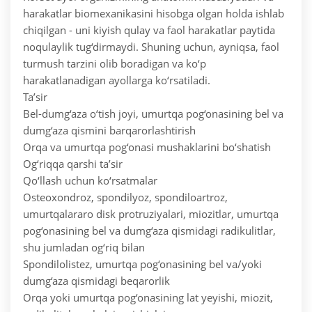
harakatlar biomexanikasini hisobga olgan holda ishlab
chiqilgan - uni kiyish qulay va faol harakatlar paytida
noqulaylik tug‘dirmaydi. Shuning uchun, ayniqsa, faol
turmush tarzini olib boradigan va ko‘p
harakatlanadigan ayollarga ko‘rsatiladi.
Ta’sir
Bel-dumg‘aza o‘tish joyi, umurtqa pog‘onasining bel va
dumg‘aza qismini barqarorlashtirish
Orqa va umurtqa pog‘onasi mushaklarini bo‘shatish
Og‘riqqa qarshi ta’sir
Qo‘llash uchun ko‘rsatmalar
Osteoxondroz, spondilyoz, spondiloartroz,
umurtqalararo disk protruziyalari, miozitlar, umurtqa
pog‘onasining bel va dumg‘aza qismidagi radikulitlar,
shu jumladan og‘riq bilan
Spondilolistez, umurtqa pog‘onasining bel va/yoki
dumg‘aza qismidagi beqarorlik
Orqa yoki umurtqa pog‘onasining lat yeyishi, miozit,