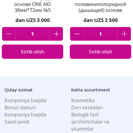
основе ONE AID
поливинилхлоридной
38мм*72мм №5
(дышащей) основе
ONE AID 19мм*72мм
dan
UZS 3 000
dan
UZS 2 500
№8
Sotib olish
Sotib olish
Qulay xizmat
Katta assortiment
Kompaniya haqida
Kosmetika
Bonus dasturi
Dori vositalari
Kompaniya haqida
Biologik faol
Savol javob
qo’shimchalar va
vitaminlar