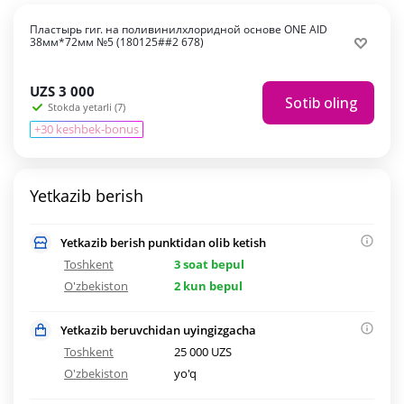
Пластырь гиг. на поливинилхлоридной основе ONE AID
38мм*72мм №5 (180125##2 678)
UZS
3 000
Sotib oling
Stokda yetarli (7)
+30 keshbek-bonus
Yetkazib berish
Yetkazib berish punktidan olib ketish
Toshkent
3 soat bepul
O'zbekiston
2 kun bepul
Yetkazib beruvchidan uyingizgacha
Toshkent
25 000 UZS
O'zbekiston
yo'q