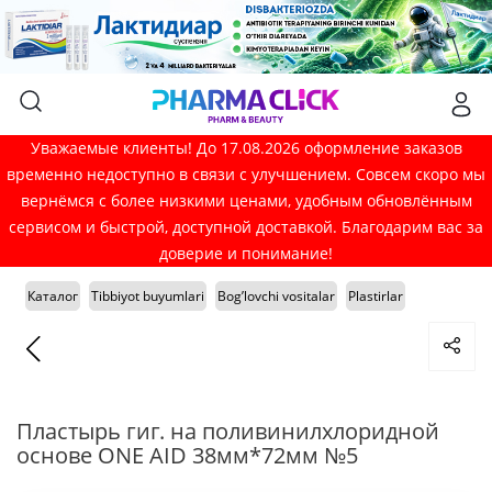
Уважаемые клиенты! До 17.08.2026 оформление заказов
временно недоступно в связи с улучшением. Совсем скоро мы
вернёмся с более низкими ценами, удобным обновлённым
сервисом и быстрой, доступной доставкой. Благодарим вас за
доверие и понимание!
Каталог
Tibbiyot buyumlari
Bog’lovchi vositalar
Plastirlar
Пластырь гиг. на поливинилхлоридной
основе ONE AID 38мм*72мм №5