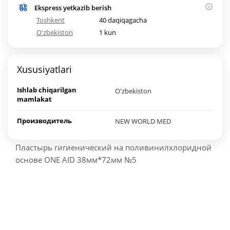
Ekspress yetkazib berish
Toshkent
40 daqiqagacha
O'zbekiston
1 kun
Xususiyatlari
Ishlab chiqarilgan
O'zbekiston
mamlakat
Производитель
NEW WORLD MED
Пластырь гигиенический на поливинилхлоридной
основе ONE AID 38мм*72мм №5