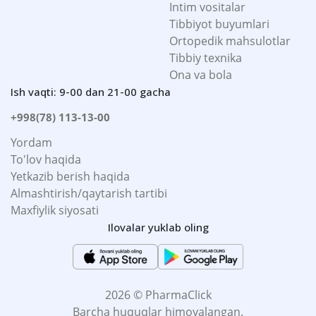
Intim vositalar
Tibbiyot buyumlari
Ortopedik mahsulotlar
Tibbiy texnika
Ona va bola
Ish vaqti: 9-00 dan 21-00 gacha
+998(78) 113-13-00
Yordam
To'lov haqida
Yetkazib berish haqida
Almashtirish/qaytarish tartibi
Maxfiylik siyosati
Ilovalar yuklab oling
2026 © PharmaClick
Barcha huquqlar himoyalangan.