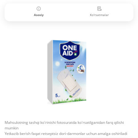
Asosiy
Ko'rsatmalar
Mahsulotning tashqi ko'rinishi fotosuratda ko'rsatilganidan farq qilishi
mumkin
Yetkazib berish faqat retseptsiz dori-darmonlar uchun amalga oshiriladi