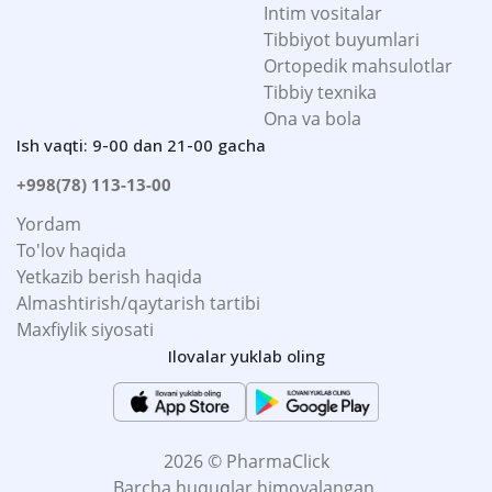
Intim vositalar
Tibbiyot buyumlari
Ortopedik mahsulotlar
Tibbiy texnika
Ona va bola
Ish vaqti: 9-00 dan 21-00 gacha
+998(78) 113-13-00
Yordam
To'lov haqida
Yetkazib berish haqida
Almashtirish/qaytarish tartibi
Maxfiylik siyosati
Ilovalar yuklab oling
2026 © PharmaClick
Barcha huquqlar himoyalangan.