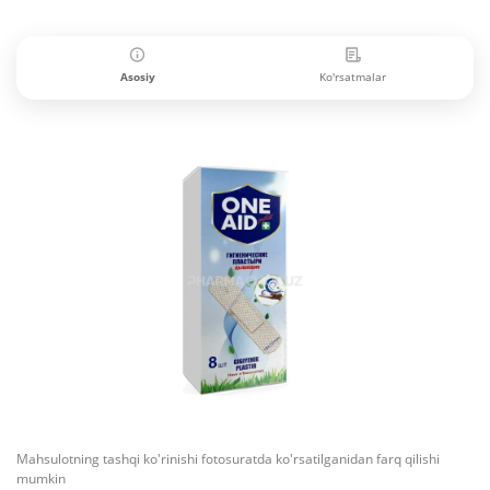
Asosiy
Ko'rsatmalar
Mahsulotning tashqi ko'rinishi fotosuratda ko'rsatilganidan farq qilishi
mumkin