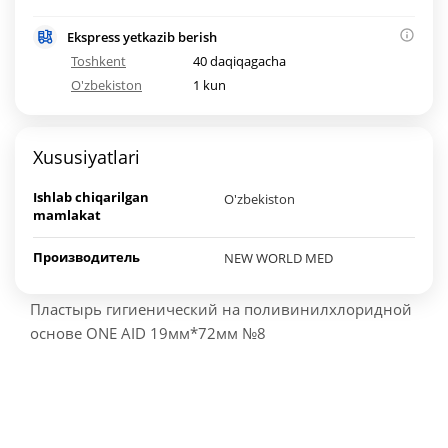
Ekspress yetkazib berish
Toshkent
40 daqiqagacha
O'zbekiston
1 kun
Xususiyatlari
Ishlab chiqarilgan
O'zbekiston
mamlakat
Производитель
NEW WORLD MED
Пластырь гигиенический на поливинилхлоридной
основе ONE AID 19мм*72мм №8