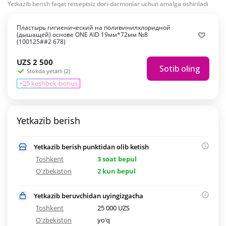
Yetkazib berish faqat retseptsiz dori-darmonlar uchun amalga oshiriladi
Пластырь гигиенический на поливинилхлоридной
(дышащей) основе ONE AID 19мм*72мм №8
(100125##2 678)
UZS
2 500
Sotib oling
Stokda yetarli (2)
+25 keshbek-bonus
Yetkazib berish
Yetkazib berish punktidan olib ketish
Toshkent
3 soat bepul
O'zbekiston
2 kun bepul
Yetkazib beruvchidan uyingizgacha
Toshkent
25 000 UZS
O'zbekiston
yo'q