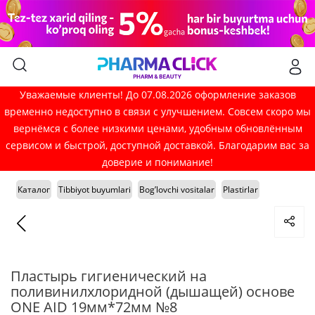
Уважаемые клиенты! До 07.08.2026 оформление заказов
временно недоступно в связи с улучшением. Совсем скоро мы
вернёмся с более низкими ценами, удобным обновлённым
сервисом и быстрой, доступной доставкой. Благодарим вас за
доверие и понимание!
Каталог
Tibbiyot buyumlari
Bog’lovchi vositalar
Plastirlar
Пластырь гигиенический на
поливинилхлоридной (дышащей) основе
ONE AID 19мм*72мм №8