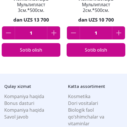
Мультипласт
Мультипласт
3см.*500см.
2см.*500см.
dan
UZS 13 700
dan
UZS 10 700
Sotib olish
Sotib olish
Qulay xizmat
Katta assortiment
Kompaniya haqida
Kosmetika
Bonus dasturi
Dori vositalari
Kompaniya haqida
Biologik faol
Savol javob
qo’shimchalar va
vitaminlar