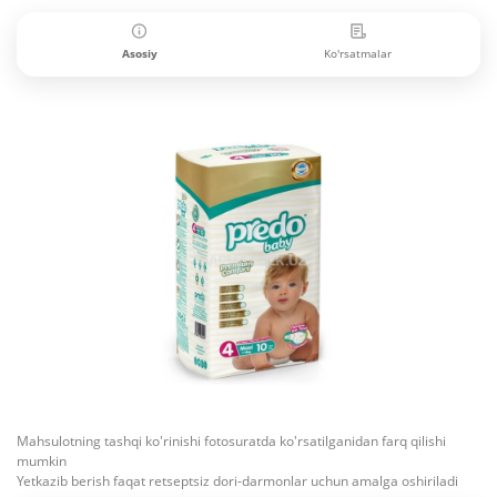
Asosiy
Ko'rsatmalar
Mahsulotning tashqi ko'rinishi fotosuratda ko'rsatilganidan farq qilishi
mumkin
Yetkazib berish faqat retseptsiz dori-darmonlar uchun amalga oshiriladi