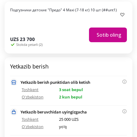
Подгузники детские "Предо" 4 Maxi (7-18 кг) 10 шт (##unt1)
Sotib oling
UZS
23 700
Stokda yetarli (2)
Yetkazib berish
Yetkazib berish punktidan olib ketish
Toshkent
3 soat bepul
O'zbekiston
2 kun bepul
Yetkazib beruvchidan uyingizgacha
Toshkent
25 000 UZS
O'zbekiston
yo'q